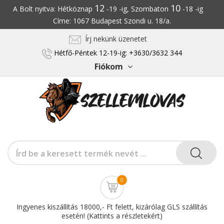
12
10
A Bolt nyitva: Hétköznap
-19 -ig, Szombaton
-18 -ig
Címe: 1067 Budapest Szondi u. 18/a.
Írj nekünk üzenetet
Hétfő-Péntek 12-19-ig: +3630/3632 344
Fiókom
0
Ingyenes kiszállítás 18000,- Ft felett, kizárólag GLS szállítás
esetén! (Kattints a részletekért)