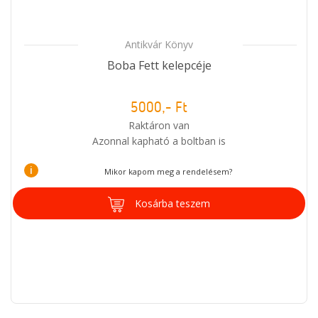
Antikvár Könyv
Boba Fett kelepcéje
5000,- Ft
Raktáron van
Azonnal kapható a boltban is
i
Mikor kapom meg a rendelésem?
Kosárba teszem