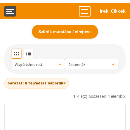
Hírek, Cikkek
Szűrők mutatása / elrejtése
×
Sorozat: A fejvadász háborúk
1-4 a(z) összesen 4 elemből