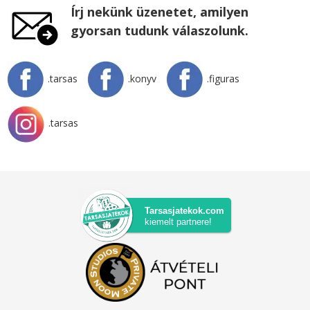
Írj nekünk üzenetet, amilyen
gyorsan tudunk válaszolunk.
.tarsas
.konyv
.figuras
.tarsas
Tarsasjatekok.com
kiemelt partnere!