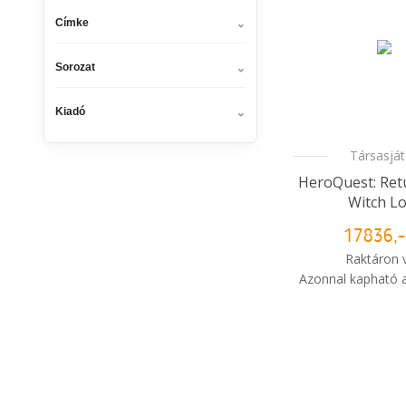
Címke
Sorozat
Kiadó
Társasjá
HeroQuest: Ret
Witch L
17836,-
Raktáron 
Azonnal kapható a
i
Mikor kapo
rendelé