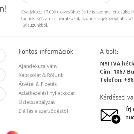
n!
Csatlakozz 17.000+ olvasóhoz és te is azonnal értesülsz m
tudunk! Sőt, amint feliratkozol, azonnal tájékozódhatsz az
Kalauzunkból.
Fontos információk
A bolt:
NYITVA hétk
Ajándékutalvány
Cím: 1067 Bu
Kapcsolat & Rólunk
Telefon: +36
Átvétel & Fizetés
Adatkezelési nyilatkozat
Kérdésed v
Üzletszabályzat
Ír
Elállás a szerződéstől
tu