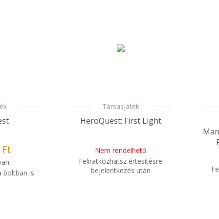
ték
Társasjáték
st
HeroQuest: First Light
Mang
 Ft
Nem rendelhető
Feliratkozhatsz értesítésre
van
Fe
bejelentkezés után
 boltban is
i
Mikor kapom meg a
m meg a
i
rendelésem?
sem?