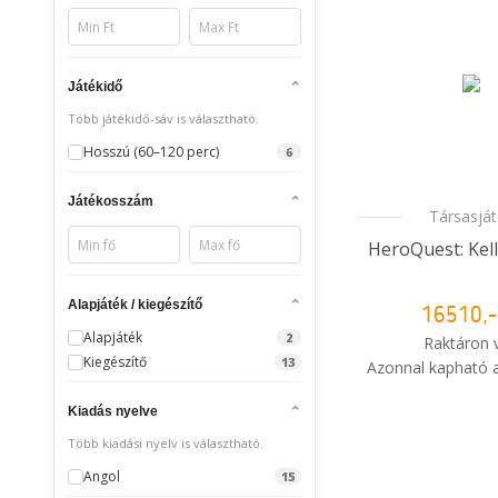
Játékidő
Több játékidő-sáv is választható.
Hosszú (60–120 perc)
6
Játékosszám
Társasjá
HeroQuest: Kell
Alapjáték / kiegészítő
16510,-
Alapjáték
2
Raktáron 
Kiegészítő
13
Azonnal kapható a
i
Kiadás nyelve
Mikor kapo
rendelé
Több kiadási nyelv is választható.
Angol
15