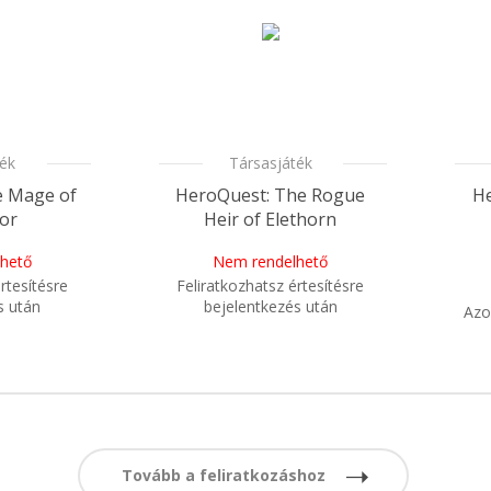
ték
Társasjáték
e Mage of
HeroQuest: The Rogue
He
or
Heir of Elethorn
hető
Nem rendelhető
rtesítésre
Feliratkozhatsz értesítésre
s után
bejelentkezés után
Azo
i
m meg a
Mikor kapom meg a
i
sem?
rendelésem?
Tovább a feliratkozáshoz