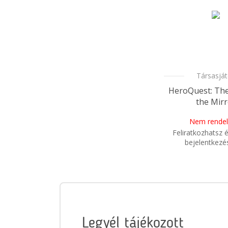
Társasjá
HeroQuest: Th
the Mirr
Nem rendel
Feliratkozhatsz é
bejelentkezé
i
Mikor kapo
rendelé
Legyél tájékozott