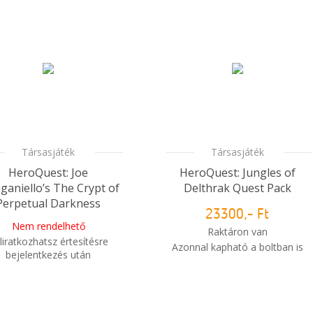
Társasjáték
Társasjáték
HeroQuest: Joe
HeroQuest: Jungles of
aniello’s The Crypt of
Delthrak Quest Pack
Perpetual Darkness
23300,- Ft
Nem rendelhető
Raktáron van
liratkozhatsz értesítésre
Azonnal kapható a boltban is
bejelentkezés után
i
Mikor kapom meg a
Mikor kapom meg a
rendelésem?
rendelésem?