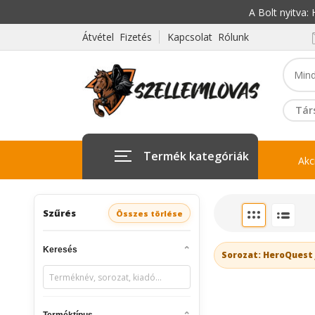
A Bolt nyitva
Átvétel Fizetés
Kapcsolat Rólunk
Tár
Termék kategóriák
Akc
Szűrés
Összes törlése
Keresés
Sorozat: HeroQuest
Terméktípus