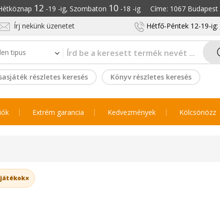
12
10
: Hétköznap
-19 -ig, Szombaton
-18 -ig Címe: 1067 Budapest S
Írj nekünk üzenetet
Hétfő-Péntek 12-19-ig
sasjáték részletes keresés
Könyv részletes keresés
iók
Extrém garancia
Kedvezmények
Kölcsönözz
×
 játékok