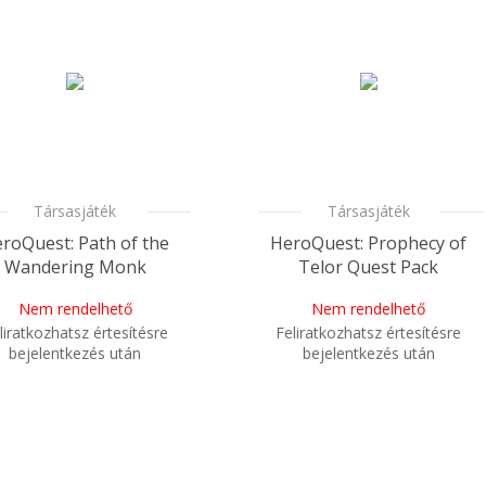
Társasjáték
Társasjáték
roQuest: Path of the
HeroQuest: Prophecy of
Wandering Monk
Telor Quest Pack
Nem rendelhető
Nem rendelhető
liratkozhatsz értesítésre
Feliratkozhatsz értesítésre
bejelentkezés után
bejelentkezés után
i
Mikor kapom meg a
Mikor kapom meg a
rendelésem?
rendelésem?