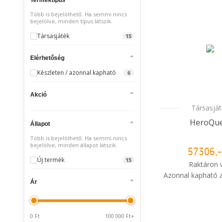
Több is bejelölhető. Ha semmi nincs
bejelölve, minden típus látszik.
Társasjáték
15
Elérhetőség
Készleten / azonnal kapható
6
Akció
Társasjá
HeroQue
Állapot
Több is bejelölhető. Ha semmi nincs
bejelölve, minden állapot látszik.
57306,-
Új termék
15
Raktáron 
Azonnal kapható a
Ár
i
Mikor kapo
rendelé
0 Ft
100 000 Ft+