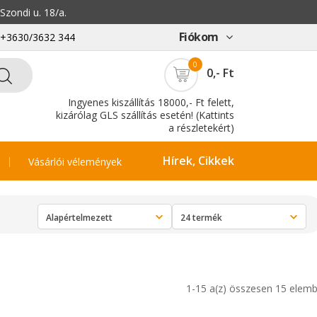
zondi u. 18/a.
Fiókom
: +3630/3632 344
0
0,- Ft
Ingyenes kiszállítás 18000,- Ft felett,
kizárólag GLS szállítás esetén! (Kattints
a részletekért)
Hírek, Cikkek
Vásárlói vélemények
1-15 a(z) összesen 15 elemb