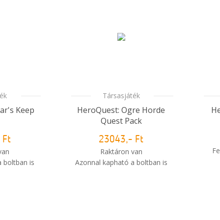
ték
Társasjáték
ar's Keep
HeroQuest: Ogre Horde
He
Quest Pack
 Ft
23043,- Ft
Fe
van
Raktáron van
 boltban is
Azonnal kapható a boltban is
i
i
m meg a
Mikor kapom meg a
sem?
rendelésem?