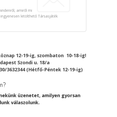
indenről, amiről mi
 ingyenesen letölthető Társasjáték
öznap 12-19-ig, szombaton 10-18-ig!
dapest Szondi u. 18/a
30/3632344 (Hétfő-Péntek 12-19-ig)
an?
j nekünk üzenetet, amilyen gyorsan
dunk válaszolunk.