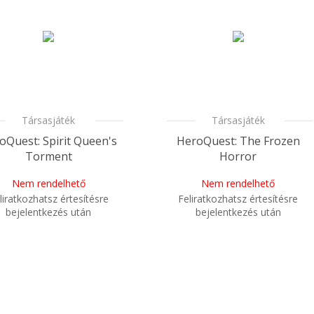
Társasjáték
Társasjáték
oQuest: Spirit Queen's
HeroQuest: The Frozen
Torment
Horror
Nem rendelhető
Nem rendelhető
liratkozhatsz értesítésre
Feliratkozhatsz értesítésre
bejelentkezés után
bejelentkezés után
i
Mikor kapom meg a
Mikor kapom meg a
rendelésem?
rendelésem?