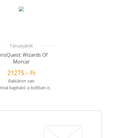
Társasjáték
roQuest: Wizards Of
Morcar
21275,- Ft
Raktáron van
nnal kapható a boltban is
Mikor kapom meg a
rendelésem?