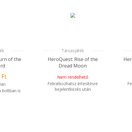
ték
Társasjáték
urn of the
HeroQuest: Rise of the
Her
ord
Dread Moon
 Ft
Nem rendelhető
Feliratkozhatsz értesítésre
Fe
van
bejelentkezés után
 boltban is
i
i
Mikor kapom meg a
m meg a
rendelésem?
sem?