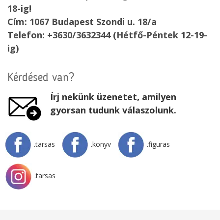
18-ig!
Cím: 1067 Budapest Szondi u. 18/a
Telefon: +3630/3632344 (Hétfő-Péntek 12-19-
ig)
Kérdésed van?
Írj nekünk üzenetet, amilyen
gyorsan tudunk válaszolunk.
.tarsas
.konyv
.figuras
.tarsas