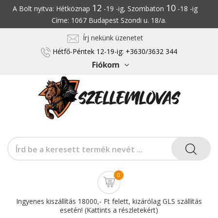
12
10
A Bolt nyitva: Hétköznap
-19 -ig, Szombaton
-18 -ig
Címe: 1067 Budapest Szondi u. 18/a.
Írj nekünk üzenetet
Hétfő-Péntek 12-19-ig: +3630/3632 344
Fiókom
0
Ingyenes kiszállítás 18000,- Ft felett, kizárólag GLS szállítás
esetén! (Kattints a részletekért)