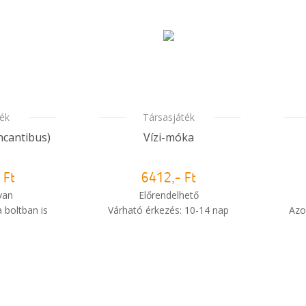
ték
Társasjáték
ncantibus)
Vízi-móka
 Ft
6412,- Ft
van
Előrendelhető
 boltban is
Várható érkezés: 10-14 nap
Azo
i
i
m meg a
Mikor kapom meg a
sem?
rendelésem?