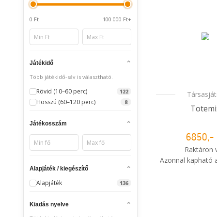
0 Ft
100 000 Ft+
Játékidő
Több játékidő-sáv is választható.
Rövid (10–60 perc)
122
Társasjá
Hosszú (60–120 perc)
8
Totemi
Játékosszám
6850,- 
Raktáron 
Azonnal kapható a
Alapjáték / kiegészítő
i
Mikor kapo
Alapjáték
136
rendelé
Kiadás nyelve