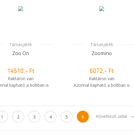
Társasjáték
Társasjáték
Zoo On
Zoomino
14510,- Ft
6072,- Ft
Raktáron van
Raktáron van
nnal kapható a boltban is
Azonnal kapható a boltban is
i
Mikor kapom meg a
Mikor kapom meg a
rendelésem?
rendelésem?
Következő oldal
1
2
3
4
5
6