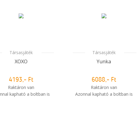
Társasjáték
Társasjáték
XOXO
Yunka
4193,- Ft
6088,- Ft
Raktáron van
Raktáron van
nnal kapható a boltban is
Azonnal kapható a boltban is
i
Mikor kapom meg a
Mikor kapom meg a
rendelésem?
rendelésem?