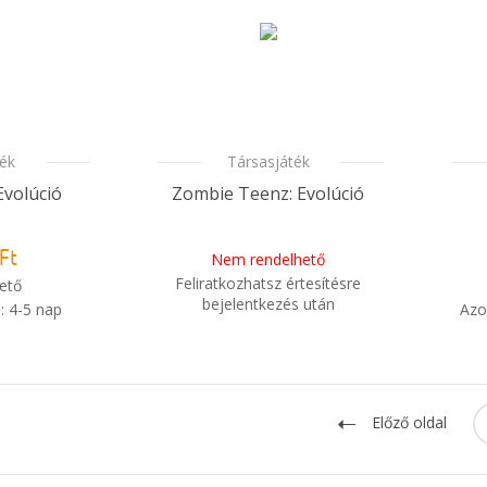
ték
Társasjáték
Evolúció
Zombie Teenz: Evolúció
Ft
Nem rendelhető
Feliratkozhatsz értesítésre
ető
bejelentkezés után
: 4-5 nap
Azo
i
Mikor kapom meg a
i
m meg a
rendelésem?
sem?
Előző oldal