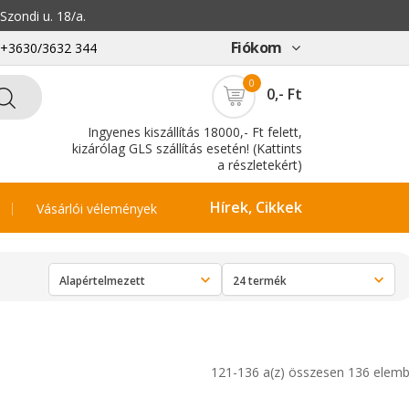
zondi u. 18/a.
Fiókom
: +3630/3632 344
0
0,- Ft
Ingyenes kiszállítás 18000,- Ft felett,
kizárólag GLS szállítás esetén! (Kattints
a részletekért)
Hírek, Cikkek
Vásárlói vélemények
121-136 a(z) összesen 136 elemb