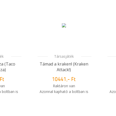
ték
Társasjáték
zza (Taco
Támad a kraken! (Kraken
zza)
Attack!)
Ft
10441,- Ft
van
Raktáron van
 boltban is
Azonnal kapható a boltban is
Azo
i
i
m meg a
Mikor kapom meg a
sem?
rendelésem?