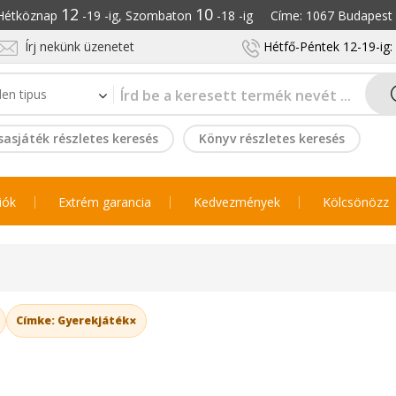
12
10
: Hétköznap
-19 -ig, Szombaton
-18 -ig Címe: 1067 Budapest S
Írj nekünk üzenetet
Hétfő-Péntek 12-19-ig
sasjáték részletes keresés
Könyv részletes keresés
iók
Extrém garancia
Kedvezmények
Kölcsönözz
×
Címke: Gyerekjáték