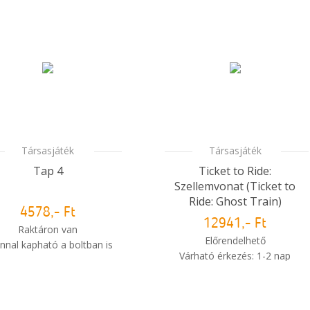
Társasjáték
Társasjáték
Tap 4
Ticket to Ride:
Szellemvonat (Ticket to
Ride: Ghost Train)
4578,- Ft
12941,- Ft
Raktáron van
Előrendelhető
nnal kapható a boltban is
Várható érkezés: 1-2 nap
Mikor kapom meg a
i
Mikor kapom meg a
rendelésem?
rendelésem?