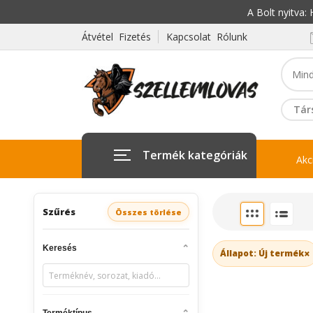
A Bolt nyitva
Átvétel Fizetés
Kapcsolat Rólunk
Tár
Termék kategóriák
Akc
Szűrés
Összes törlése
Keresés
×
Állapot: Új termék
Terméktípus