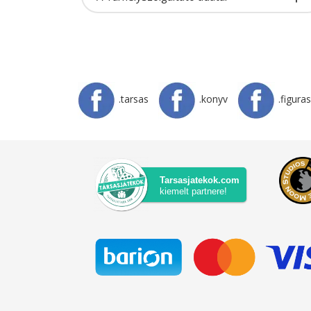
.tarsas
.konyv
.figuras
Tarsasjatekok.com
kiemelt partnere!