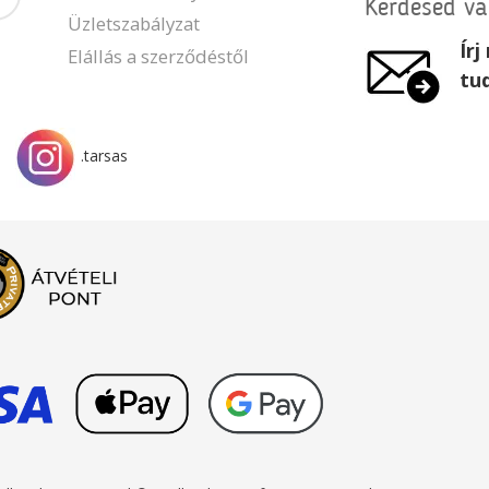
Kérdésed v
Üzletszabályzat
Ír
Elállás a szerződéstől
tu
.tarsas