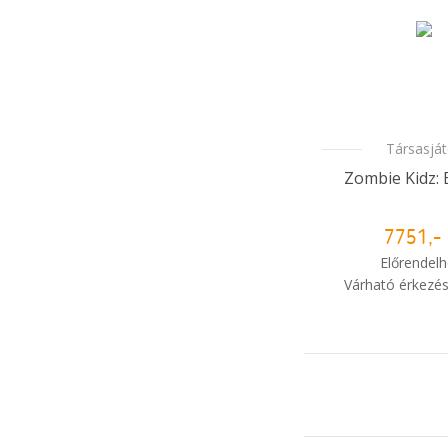
Társasjá
Zombie Kidz: 
7751,- 
Előrendelh
Várható érkezés
i
Mikor kapo
rendelé