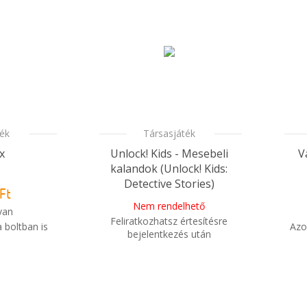
ték
Társasjáték
x
Unlock! Kids - Mesebeli
V
kalandok (Unlock! Kids:
Detective Stories)
Ft
Nem rendelhető
van
Feliratkozhatsz értesítésre
 boltban is
Azo
bejelentkezés után
i
m meg a
i
Mikor kapom meg a
sem?
rendelésem?