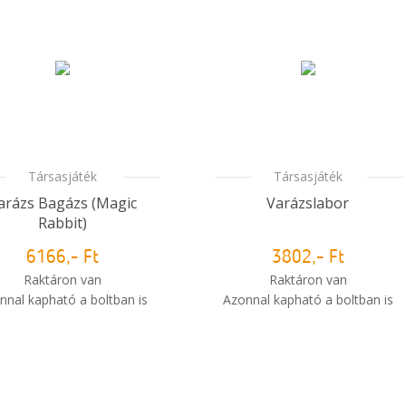
Társasjáték
Társasjáték
arázs Bagázs (Magic
Varázslabor
Rabbit)
6166,- Ft
3802,- Ft
Raktáron van
Raktáron van
nnal kapható a boltban is
Azonnal kapható a boltban is
i
Mikor kapom meg a
Mikor kapom meg a
rendelésem?
rendelésem?