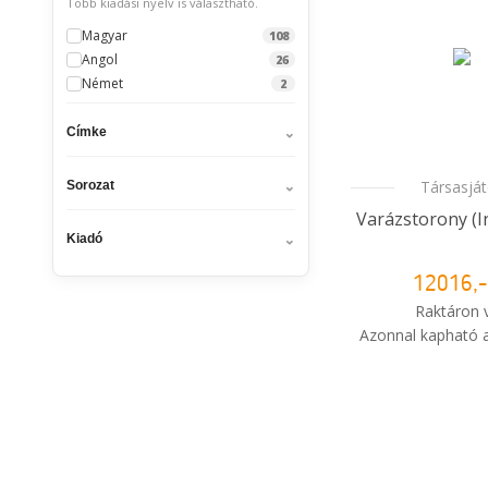
Több kiadási nyelv is választható.
Magyar
108
Angol
26
Német
2
Címke
Társasjá
Sorozat
Varázstorony (I
Kiadó
12016,-
Raktáron 
Azonnal kapható a
i
Mikor kapo
rendelé