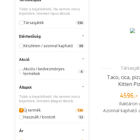
Több is bejelölhető. Ha semmi nincs
bejelölve, minden típus látszik.
Társasjáték
136
Elérhetőség
Készleten / azonnal kapható
98
Akció
Társasjá
Akciós / kedvezményes
4
termékek
Taco, cica, pi
Kitten Pi
Állapot
4596,- 
Több is bejelölhető. Ha semmi nincs
bejelölve, minden állapot látszik.
Raktáron 
Új termék
Azonnal kapható a
136
Használt / bontott
12
i
Mikor kapo
Ár
rendelé