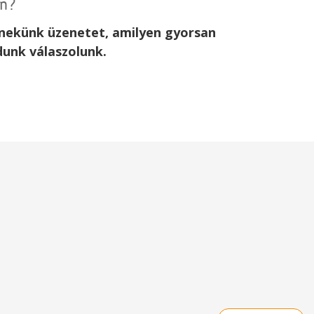
an?
j nekünk üzenetet, amilyen gyorsan
dunk válaszolunk.