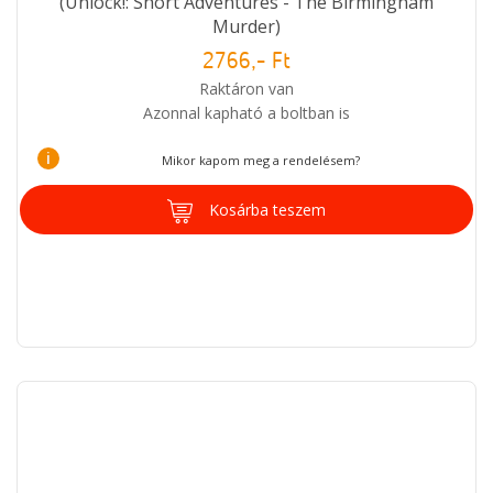
(Unlock!: Short Adventures - The Birmingham
Murder)
2766,- Ft
Raktáron van
Azonnal kapható a boltban is
i
Mikor kapom meg a rendelésem?
Kosárba teszem