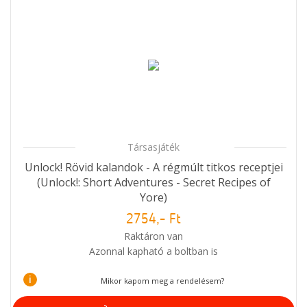
Társasjáték
Unlock! Rövid kalandok - A régmúlt titkos receptjei
(Unlock!: Short Adventures - Secret Recipes of
Yore)
2754,- Ft
Raktáron van
Azonnal kapható a boltban is
i
Mikor kapom meg a rendelésem?