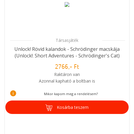
Társasjáték
Unlock! Rövid kalandok - Schrödinger macskája
(Unlock!: Short Adventures - Schrödinger's Cat)
2766,- Ft
Raktáron van
Azonnal kapható a boltban is
i
Mikor kapom meg a rendelésem?
Kosárba teszem