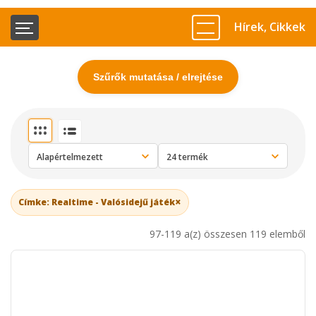
Hírek, Cikkek
Szűrők mutatása / elrejtése
×
Címke: Realtime - Valósidejű játék
97-119 a(z) összesen 119 elemből