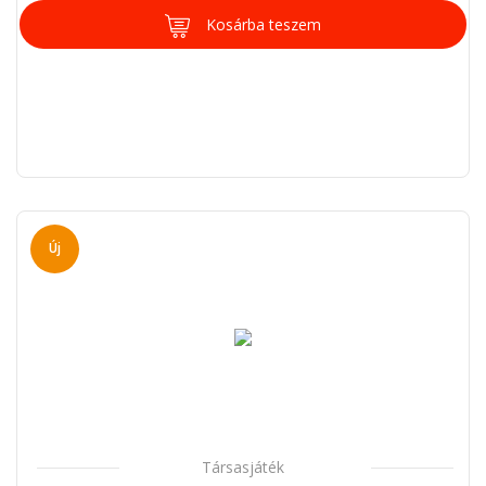
Kosárba teszem
Új
Társasjáték