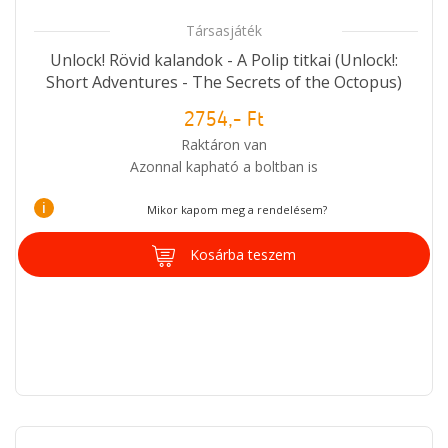
Társasjáték
Unlock! Rövid kalandok - A Polip titkai (Unlock!:
Short Adventures - The Secrets of the Octopus)
2754,- Ft
Raktáron van
Azonnal kapható a boltban is
i
Mikor kapom meg a rendelésem?
Kosárba teszem