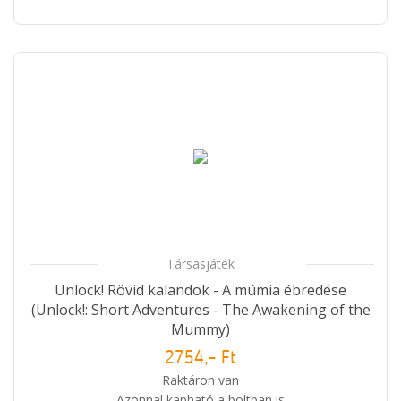
Társasjáték
Unlock! Rövid kalandok - A múmia ébredése
(Unlock!: Short Adventures - The Awakening of the
Mummy)
2754,- Ft
Raktáron van
Azonnal kapható a boltban is