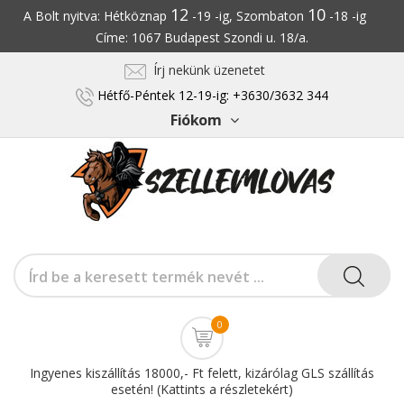
12
10
A Bolt nyitva: Hétköznap
-19 -ig, Szombaton
-18 -ig
Címe: 1067 Budapest Szondi u. 18/a.
Írj nekünk üzenetet
Hétfő-Péntek 12-19-ig: +3630/3632 344
Fiókom
0
Ingyenes kiszállítás 18000,- Ft felett, kizárólag GLS szállítás
esetén! (Kattints a részletekért)