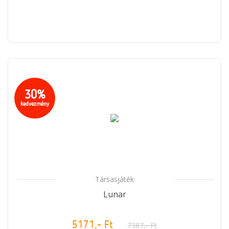
30%
kedvezmény
Társasjáték
Lunar
5171,- Ft
7387,- Ft