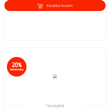
Kosárba teszem
20%
kedvezmény
Társasjáték