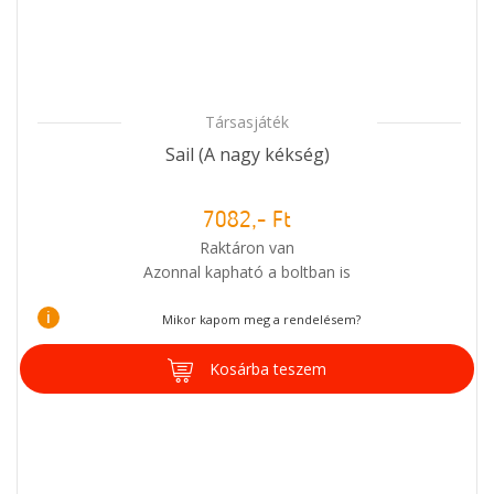
Társasjáték
Sail (A nagy kékség)
7082,- Ft
Raktáron van
Azonnal kapható a boltban is
i
Mikor kapom meg a rendelésem?
Kosárba teszem