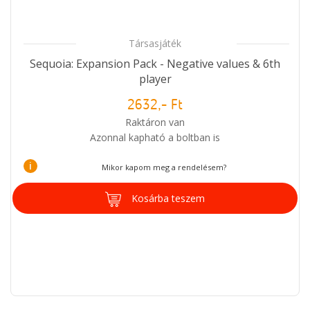
Társasjáték
Sequoia: Expansion Pack - Negative values & 6th
player
2632,- Ft
Raktáron van
Azonnal kapható a boltban is
i
Mikor kapom meg a rendelésem?
Kosárba teszem