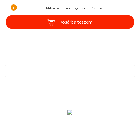
i
Mikor kapom meg a rendelésem?
Kosárba teszem