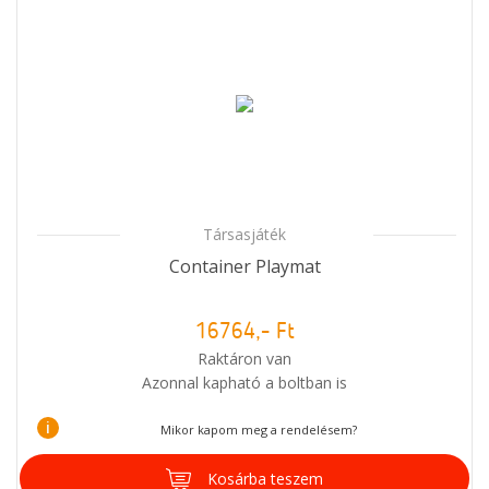
Társasjáték
Container Playmat
16764,- Ft
Raktáron van
Azonnal kapható a boltban is
i
Mikor kapom meg a rendelésem?
Kosárba teszem