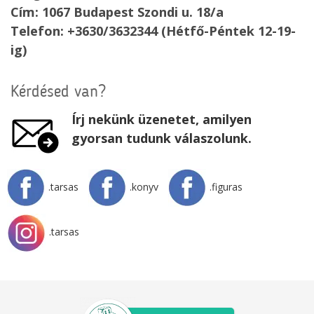
Cím: 1067 Budapest Szondi u. 18/a
Telefon: +3630/3632344 (Hétfő-Péntek 12-19-
ig)
Kérdésed van?
Írj nekünk üzenetet, amilyen
gyorsan tudunk válaszolunk.
.tarsas
.konyv
.figuras
.tarsas