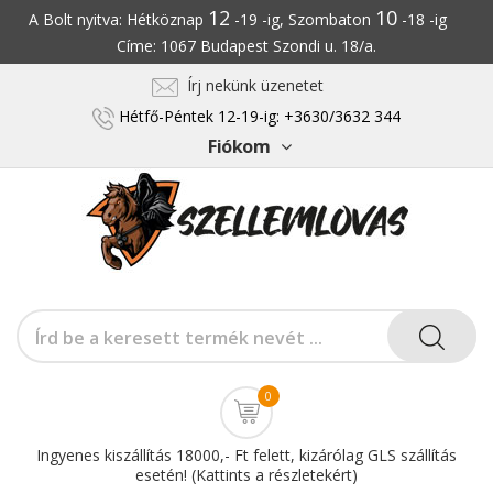
12
10
A Bolt nyitva: Hétköznap
-19 -ig, Szombaton
-18 -ig
Címe: 1067 Budapest Szondi u. 18/a.
Írj nekünk üzenetet
Hétfő-Péntek 12-19-ig: +3630/3632 344
Fiókom
0
Ingyenes kiszállítás 18000,- Ft felett, kizárólag GLS szállítás
esetén! (Kattints a részletekért)