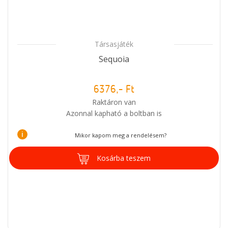
Társasjáték
Sequoia
6376,- Ft
Raktáron van
Azonnal kapható a boltban is
i
Mikor kapom meg a rendelésem?
Kosárba teszem