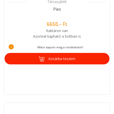
Társasjáték
Pies
6658,- Ft
Raktáron van
Azonnal kapható a boltban is
i
Mikor kapom meg a rendelésem?
Kosárba teszem