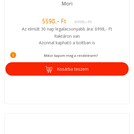
Mori
5598,- Ft
6998,- Ft
Az elmúlt 30 nap legalacsonyabb ára: 6998,- Ft
Raktáron van
Azonnal kapható a boltban is
i
Mikor kapom meg a rendelésem?
Kosárba teszem