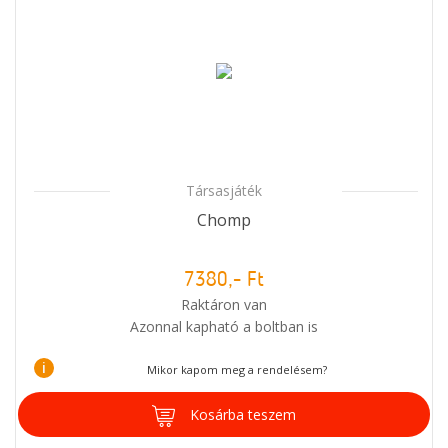
Társasjáték
Chomp
7380,- Ft
Raktáron van
Azonnal kapható a boltban is
i
Mikor kapom meg a rendelésem?
Kosárba teszem