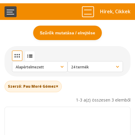
Hírek, Cikkek
Szűrők mutatása / elrejtése
×
Szerző: Pau Moré Gómez
1-3 a(z) összesen 3 elemből