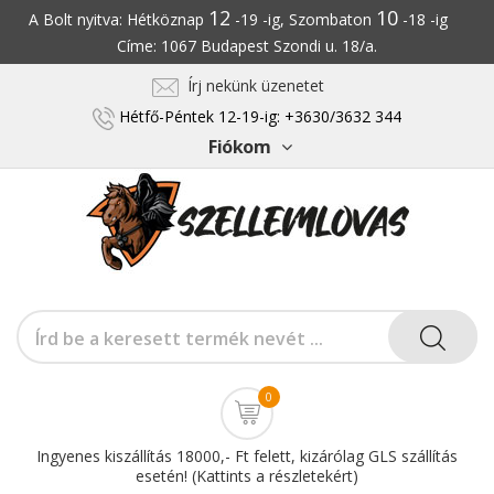
12
10
A Bolt nyitva: Hétköznap
-19 -ig, Szombaton
-18 -ig
Címe: 1067 Budapest Szondi u. 18/a.
Írj nekünk üzenetet
Hétfő-Péntek 12-19-ig: +3630/3632 344
Fiókom
0
Ingyenes kiszállítás 18000,- Ft felett, kizárólag GLS szállítás
esetén! (Kattints a részletekért)