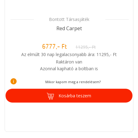
Bontott Társasjáték
Red Carpet
6777,- Ft
11295,- Ft
Az elmúlt 30 nap legalacsonyabb ára: 11295,- Ft
Raktáron van
Azonnal kapható a boltban is
i
Mikor kapom meg a rendelésem?
Kosárba teszem