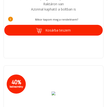
Raktáron van
Azonnal kapható a boltban is
i
Mikor kapom meg a rendelésem?
Kosárba teszem
40%
kedvezmény