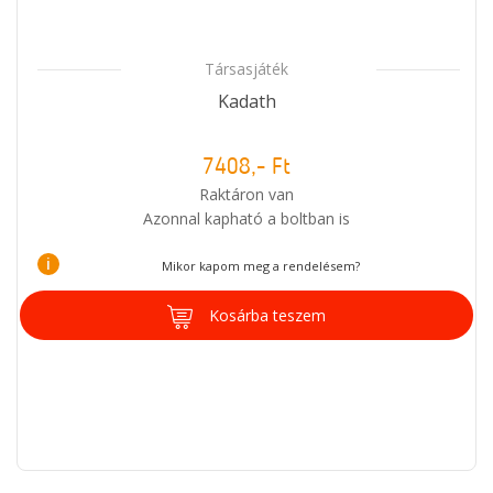
Társasjáték
Kadath
7408,- Ft
Raktáron van
Azonnal kapható a boltban is
i
Mikor kapom meg a rendelésem?
Kosárba teszem