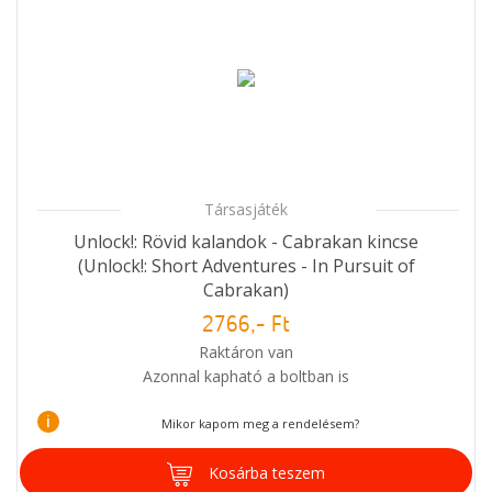
Társasjáték
Unlock!: Rövid kalandok - Cabrakan kincse
(Unlock!: Short Adventures - In Pursuit of
Cabrakan)
2766,- Ft
Raktáron van
Azonnal kapható a boltban is
i
Mikor kapom meg a rendelésem?
Kosárba teszem