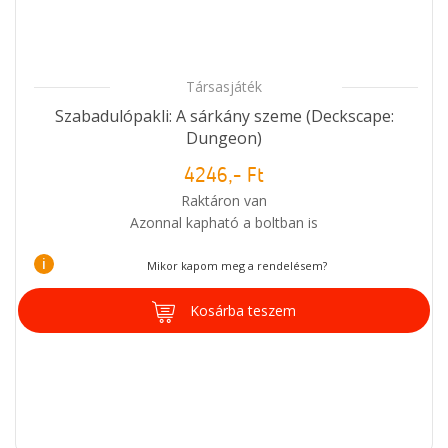
Társasjáték
Szabadulópakli: A sárkány szeme (Deckscape:
Dungeon)
4246,- Ft
Raktáron van
Azonnal kapható a boltban is
i
Mikor kapom meg a rendelésem?
Kosárba teszem