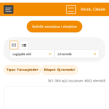
Hírek, Cikkek
Szűrők mutatása / elrejtése
×
×
Típus: Társasjáték
Állapot: Új termék
361-384 a(z) összesen 4002 elemből