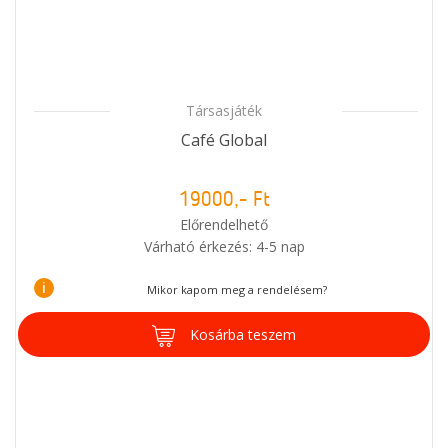
Társasjáték
Café Global
19000,- Ft
Előrendelhető
Várható érkezés: 4-5 nap
i
Mikor kapom meg a rendelésem?
Kosárba teszem