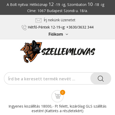
12
10
A Bolt nyitva: Hétköznap
-19 -ig, Szombaton
-18 -ig
Címe: 1067 Budapest Szondi u. 18/a.
Írj nekünk üzenetet
Hétfő-Péntek 12-19-ig: +3630/3632 344
Fiókom
0
Ingyenes kiszállítás 18000,- Ft felett, kizárólag GLS szállítás
esetén! (Kattints a részletekért)