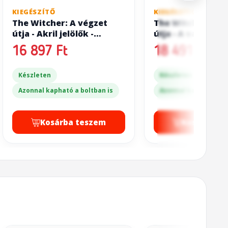
KIEGÉSZÍTŐ
KIEGÉSZÍTŐ
The Witcher: A végzet
The Witcher: A v
útja - Akril jelölők -
útja - A vad falka
Alapjáték (The Witcher:
Witcher: Path of 
16 897 Ft
18 491 Ft
Path of Destiny - Acrylic
Wild Hunt)
Tokens)
Készleten
Készleten
Azonnal kapható a boltban is
Azonnal kapható a bo
Kosárba teszem
Kosárba t