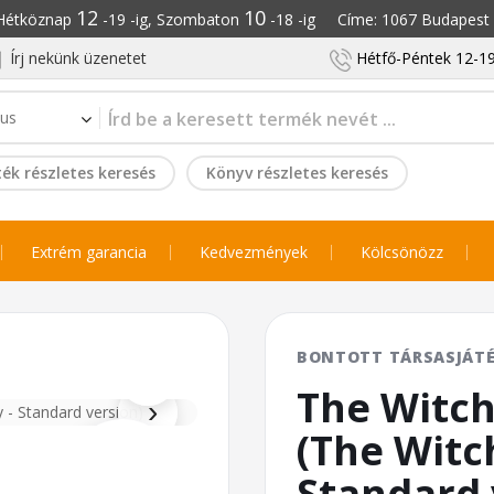
12
10
: Hétköznap
-19 -ig, Szombaton
-18 -ig Címe: 1067 Budapest S
Írj nekünk üzenetet
Hétfő-Péntek 12-19
ék részletes keresés
Könyv részletes keresés
Extrém garancia
Kedvezmények
Kölcsönözz
⌕
BONTOTT TÁRSASJÁT
The Witch
›
(The Witch
Standard 