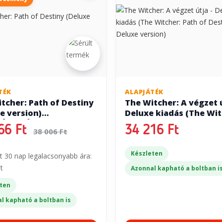
TÉK
ALAPJÁTÉK
tcher: Path of Destiny
The Witcher: A végzet ú
e version)
Deluxe kiadás (The Wit
SÉGHIBÁS)
Path of Destiny - Delux
66 Ft
34 216 Ft
38 006 Ft
version)
Készleten
t 30 nap legalacsonyabb ára:
t
Azonnal kapható a boltban i
ten
l kapható a boltban is