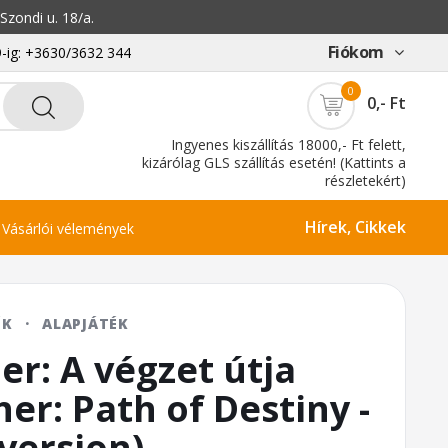
zondi u. 18/a.
Fiókom
-ig: +3630/3632 344
0
0,- Ft
Ingyenes kiszállítás 18000,- Ft felett,
kizárólag GLS szállítás esetén! (Kattints a
részletekért)
Hírek, Cikkek
Vásárlói vélemények
ÉK
·
ALAPJÁTÉK
er: A végzet útja
er: Path of Destiny -
version)