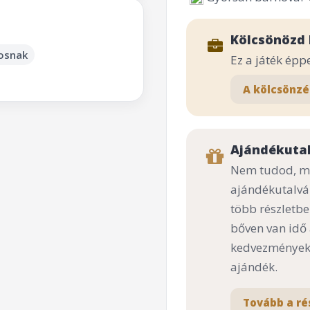
Kölcsönözd 
kosnak
Ez a játék épp
A kölcsönzé
Ajándékuta
Nem tudod, mi
ajándékutalvá
több részletbe
bőven van idő
kedvezményekk
ajándék.
Tovább a ré