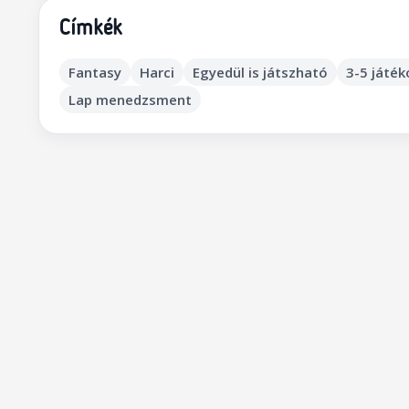
Címkék
Fantasy
Harci
Egyedül is játszható
3-5 játé
Lap menedzsment