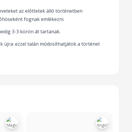
eteket az előttetek álló történetben
 főhöseként fognak emlékezni.
pedig 3-3 körön át tartanak.
 újra: ezzel talán módosíthatjátok a történet