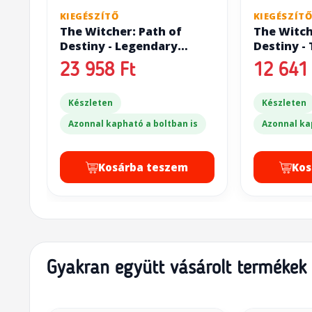
KIEGÉSZÍTŐ
KIEGÉSZÍT
The Witcher: Path of
The Witch
Destiny - Legendary
Destiny - 
Monsters
Grain of 
23 958 Ft
12 641 
Készleten
Készleten
Azonnal kapható a boltban is
Azonnal ka
Kosárba teszem
Kos
Gyakran együtt vásárolt termékek