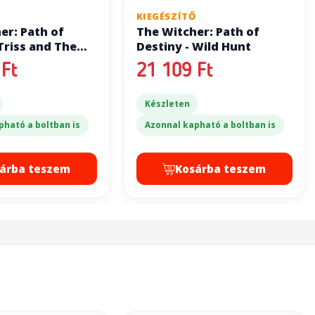
Ő
KIEGÉSZÍTŐ
er: Path of
The Witcher: Path of
Triss and The
Destiny - Wild Hunt
Truth
Ft
21 109 Ft
Készleten
pható a boltban is
Azonnal kapható a boltban is
árba teszem
Kosárba teszem