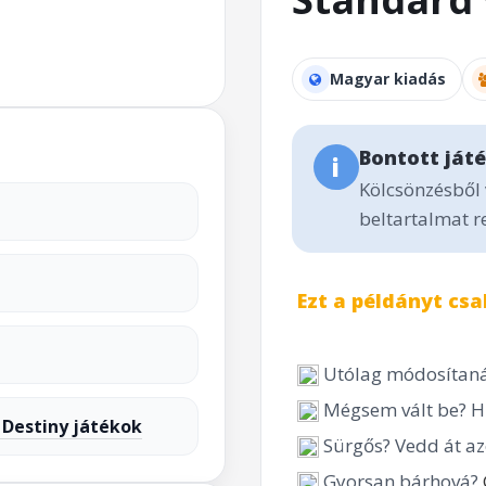
Magyar kiadás
Bontott ját
i
Kölcsönzésből 
beltartalmat r
Ezt a példányt csa
Utólag módosítaná
Mégsem vált be? Hi
 Destiny játékok
Sürgős? Vedd át az
Gyorsan bárhová?