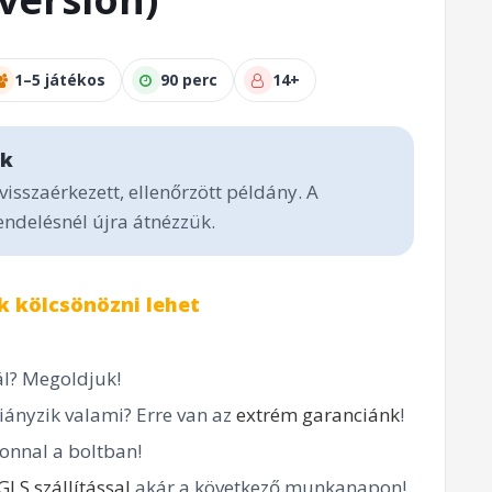
1–5 játékos
90 perc
14+
ék
visszaérkezett, ellenőrzött példány. A
endelésnél újra átnézzük.
k kölcsönözni lehet
l? Megoldjuk!
ányzik valami? Erre van az
extrém garanciánk
!
onnal a boltban!
GLS szállítással
akár a következő munkanapon!