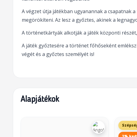
A végzet útja játékban ugyanannak a csapatnak a 
megörökíteni. Az lesz a győztes, akinek a legnagy
A történetkártyák alkotják a játék központi részét
A játék győztesére a történet főhőseként emlékszi
végét és a győztes személyét is!
Alapjátékok
Szépsé
3% ked