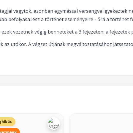
tagjai vagytok, azonban egymással versengve igyekeztek nev
obb befolyása lesz a történet eseményeire - őrá a történet
, ezek vezetnek végig benneteket a 3 fejezeten, a fejezetek 
k az utókor. A végzet útjának megváltoztatásához játsszatok
ghibás
vezmény