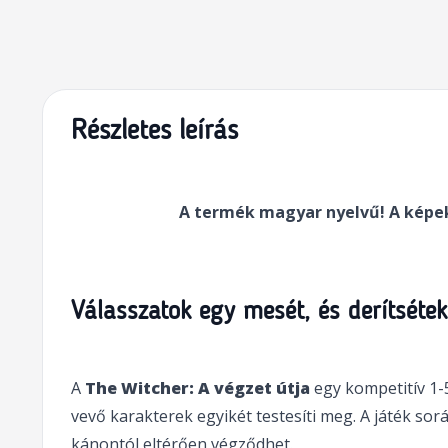
Részletes leírás
Válasszatok egy mesét, és derítsétek
A
The Witcher: A végzet útja
egy kompetitív 1-
vevő karakterek egyikét testesíti meg. A játék sor
kánontól eltérően végződhet.