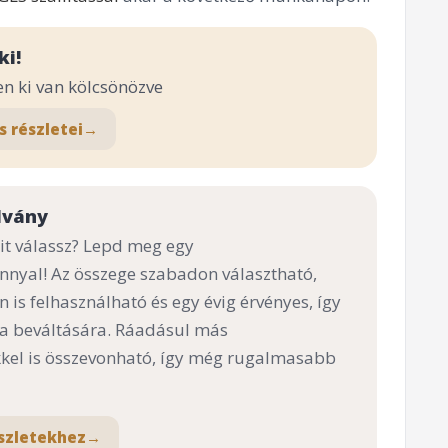
ki!
en ki van kölcsönözve
s részletei
→
lvány
t válassz? Lepd meg egy
nnyal! Az összege szabadon választható,
n is felhasználható és egy évig érvényes, így
 a beváltására. Ráadásul más
el is összevonható, így még rugalmasabb
szletekhez
→