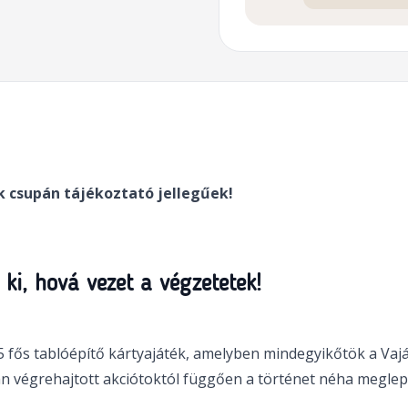
 ki, hová vezet a végzetetek!
5 fős tablóépítő kártyajáték, amelyben mindegyikőtök a Va
án végrehajtott akciótoktól függően a történet néha meglepő 