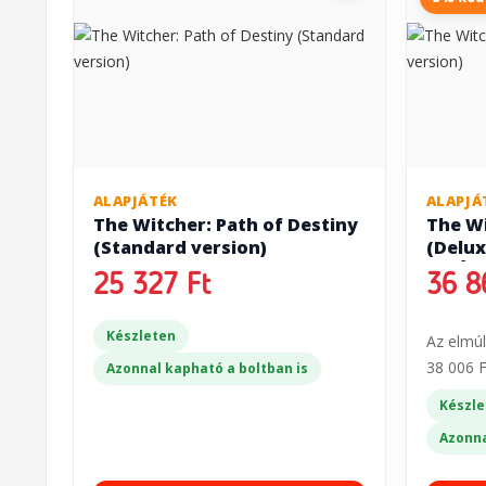
ALAPJÁTÉK
ALAPJÁ
The Witcher: Path of Destiny
The Wi
(Standard version)
(Delux
(SZÉP
25 327 Ft
36 8
Készleten
Az elmúl
38 006 F
Azonnal kapható a boltban is
Készle
Azonna