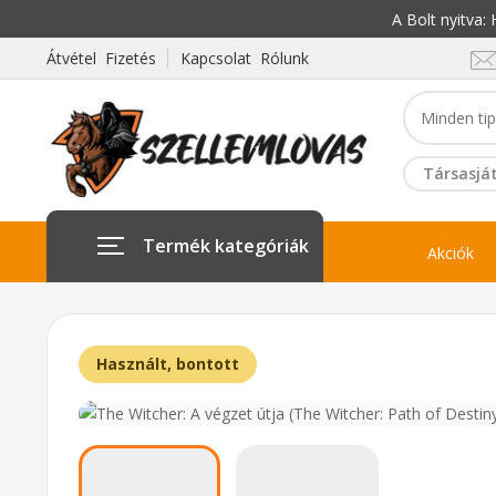
A Bolt nyitva
Átvétel Fizetés
Kapcsolat Rólunk
Társasját
Termék kategóriák
Akciók
Használt, bontott