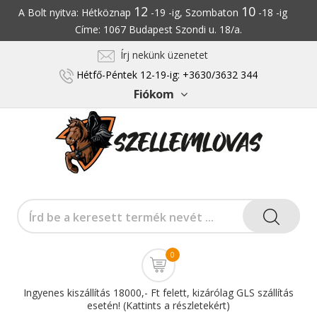
12
10
A Bolt nyitva: Hétköznap
-19 -ig, Szombaton
-18 -ig
Címe: 1067 Budapest Szondi u. 18/a.
Írj nekünk üzenetet
Hétfő-Péntek 12-19-ig: +3630/3632 344
Fiókom
0
Ingyenes kiszállítás 18000,- Ft felett, kizárólag GLS szállítás
esetén! (Kattints a részletekért)