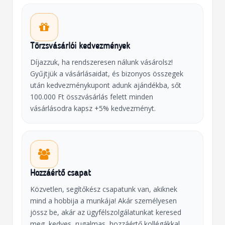
Törzsvásárlói kedvezmények
Díjazzuk, ha rendszeresen nálunk vásárolsz!
Gyűjtjük a vásárlásaidat, és bizonyos összegek
után kedvezménykupont adunk ajándékba, sőt
100.000 Ft összvásárlás felett minden
vásárlásodra kapsz +5% kedvezményt.
Hozzáértő csapat
Közvetlen, segítőkész csapatunk van, akiknek
mind a hobbija a munkája! Akár személyesen
jössz be, akár az ügyfélszolgálatunkat keresed
meg, kedves, rugalmas, hozzáértő kollégákkal