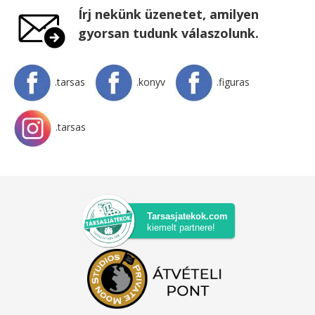
Írj nekünk üzenetet, amilyen
gyorsan tudunk válaszolunk.
.tarsas
.konyv
.figuras
.tarsas
Tarsasjatekok.com
kiemelt partnere!