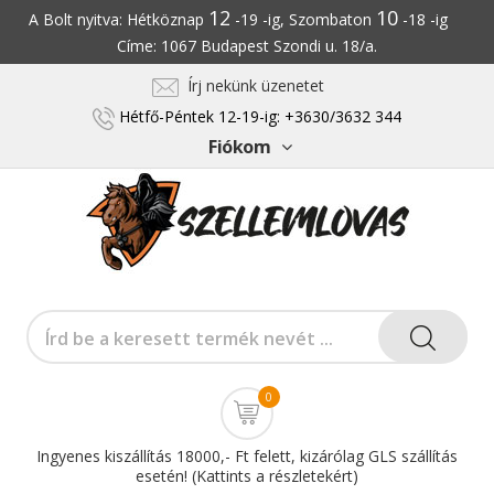
12
10
A Bolt nyitva: Hétköznap
-19 -ig, Szombaton
-18 -ig
Címe: 1067 Budapest Szondi u. 18/a.
Írj nekünk üzenetet
Hétfő-Péntek 12-19-ig: +3630/3632 344
Fiókom
0
Ingyenes kiszállítás 18000,- Ft felett, kizárólag GLS szállítás
esetén! (Kattints a részletekért)