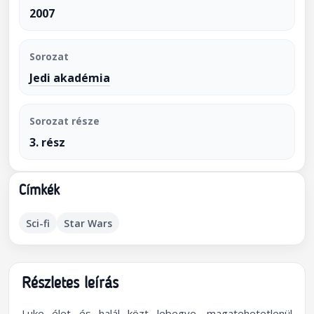
2007
Sorozat
Jedi akadémia
Sorozat része
3. rész
Címkék
Sci-fi
Star Wars
Részletes leírás
Luke élet és halál közt lebegve, magatehetetlenül