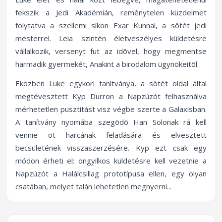
fekszik a Jedi Akadémián, reménytelen küzdelmet
folytatva a szellemi síkon Exar Kunnal, a sötét jedi
mesterrel. Leia szintén életveszélyes küldetésre
vállalkozik, versenyt fut az idõvel, hogy megmentse
harmadik gyermekét, Anakint a birodalom ügynökeitõl.
Eközben Luke egykori tanítványa, a sötét oldal által
megtévesztett Kyp Durron a Napzúzót felhasználva
mérhetetlen pusztítást visz végbe szerte a Galaxisban.
A tanítvány nyomába szegõdõ Han Solonak rá kell
vennie õt harcának feladására és elvesztett
becsületének visszaszerzésére. Kyp ezt csak egy
módon érheti el: öngyilkos küldetésre kell vezetnie a
Napzúzót a Halálcsillag prototípusa ellen, egy olyan
csatában, melyet talán lehetetlen megnyerni...