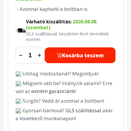
- Azonnal kapható a boltban is
Várható kiszállítás:
2026.08.08.
(szombat)
GLS szállítással, készleten lévő termékek
esetén
Kosárba teszem
−
+
Utólag módosítanál? Megoldjuk!
Mégsem vált be? Hiányzik valami? Erre
van az
extrém garanciánk
!
Sürgős? Vedd át azonnal a boltban!
Gyorsan bárhová?
GLS szállítással
akár
a következő munkanapon!