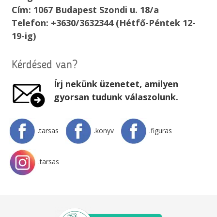
Cím: 1067 Budapest Szondi u. 18/a
Telefon: +3630/3632344 (Hétfő-Péntek 12-
19-ig)
Kérdésed van?
Írj nekünk üzenetet, amilyen
gyorsan tudunk válaszolunk.
.tarsas
.konyv
.figuras
.tarsas