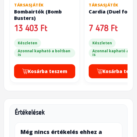
TÁRSASJÁTÉK
TÁRSASJÁTÉK
Bombairtók (Bomb
Cardia (Duel for C
Busters)
13 403 Ft
7 478 Ft
Készleten
Készleten
Azonnal kapható a boltban
Azonnal kapható a bol
is
is
Kosárba teszem
Kosárba tesz
Értékelések
Még nincs értékelés ehhez a