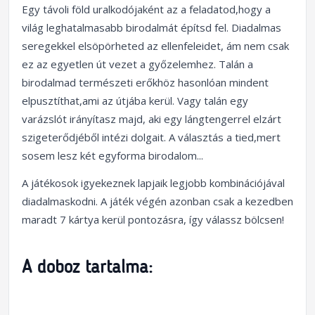
Egy távoli föld uralkodójaként az a feladatod,hogy a
világ leghatalmasabb birodalmát építsd fel. Diadalmas
seregekkel elsöpörheted az ellenfeleidet, ám nem csak
ez az egyetlen út vezet a győzelemhez. Talán a
birodalmad természeti erőkhöz hasonlóan mindent
elpusztíthat,ami az útjába kerül. Vagy talán egy
varázslót irányítasz majd, aki egy lángtengerrel elzárt
szigeterődjéből intézi dolgait. A választás a tied,mert
sosem lesz két egyforma birodalom...
A játékosok igyekeznek lapjaik legjobb kombinációjával
diadalmaskodni. A játék végén azonban csak a kezedben
maradt 7 kártya kerül pontozásra, így válassz bölcsen!
A doboz tartalma: