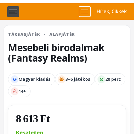
Hírek, Cikkek
TÁRSASJÁTÉK
·
ALAPJÁTÉK
Mesebeli birodalmak
(Fantasy Realms)
Magyar kiadás
3–6 játékos
20 perc
14+
8 613 Ft
Készleten