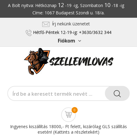
12
10
A Bolt nyitva: Hétköznap
-19 -ig, Szombaton
-18 -ig
Címe: 1067 Budapest Szondi u. 18/a.
Írj nekünk üzenetet
Hétfő-Péntek 12-19-ig: +3630/3632 344
Fiókom
0
Ingyenes kiszállítás 18000,- Ft felett, kizárólag GLS szállítás
esetén! (Kattints a részletekért)