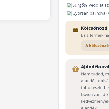
Sürgős? Vedd át az
Gyorsan bárhová?
Kölcsönözd 
Ez a termék n
A kölcsönzé
Ajándékuta
Nem tudod, mi
ajándékutalvá
több részletbe
bőven van idő
kedvezményekk
ajándék.