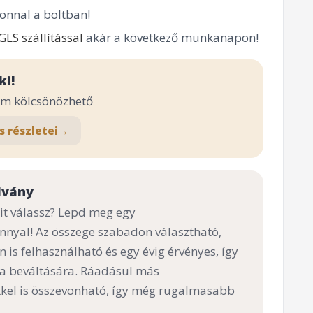
onnal a boltban!
GLS szállítással
akár a következő munkanapon!
ki!
em kölcsönözhető
s részletei
→
lvány
t válassz? Lepd meg egy
nnyal! Az összege szabadon választható,
n is felhasználható és egy évig érvényes, így
 a beváltására. Ráadásul más
el is összevonható, így még rugalmasabb