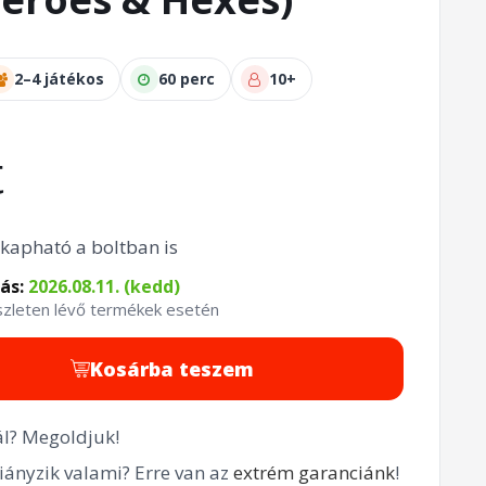
2–4 játékos
60 perc
10+
t
kapható a boltban is
tás:
2026.08.11. (kedd)
észleten lévő termékek esetén
Kosárba teszem
l? Megoldjuk!
ányzik valami? Erre van az
extrém garanciánk
!