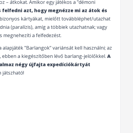
oz – átkokat. Amikor egy játékos a "démoni
 felfedni azt, hogy megnézze mi az átok és
 bizonyos kártyákat, mielőtt továbbléphet/utazhat
dnia (paralízis), amíg a többiek utazhatnak; vagy
s megnehezíti a felfedezést.
 alapjáték "Barlangok" variánsát kell használni; az
j, ebben a kiegészítőben lévő barlang-jelölőkkel.
A
almaz négy újfajta expedíciókártyát
játszható!