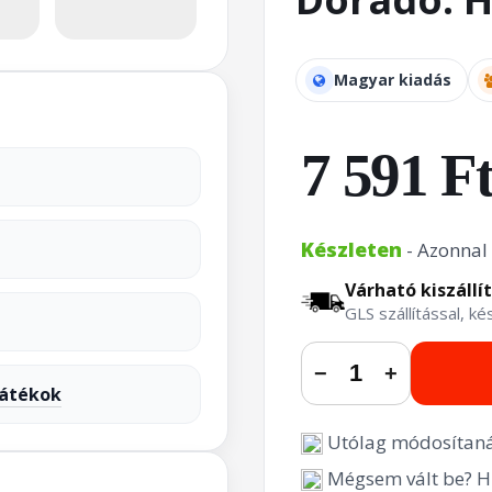
Magyar kiadás
7 591 F
Készleten
- Azonnal 
Várható kiszállí
GLS szállítással, k
−
+
játékok
Utólag módosítaná
Mégsem vált be? Hi