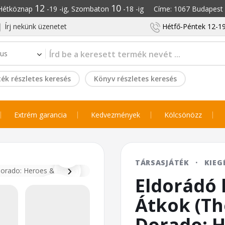
12
10
: Hétköznap
-19 -ig, Szombaton
-18 -ig Címe: 1067 Budapest S
Írj nekünk üzenetet
Hétfő-Péntek 12-19
ék részletes keresés
Könyv részletes keresés
Extrém garancia
Kedvezmények
Kölcsönözz
⌕
TÁRSASJÁTÉK
·
KIEG
›
Eldorádó 
Átkok (Th
Dorado: H