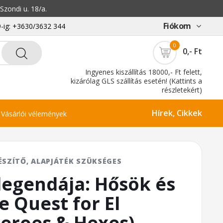
zondi u. 18/a.
Fiókom
-ig: +3630/3632 344
0
0,- Ft
Ingyenes kiszállítás 18000,- Ft felett,
kizárólag GLS szállítás esetén! (Kattints a
részletekért)
Hírek, Cikkek
Vásárlói vélemények
ÉSZÍTŐ, ALAPJÁTÉK SZÜKSÉGES
legendája: Hősök és
e Quest for El
eroes & Hexes)