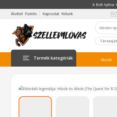
A Bolt nyitva
Átvétel Fizetés
Kapcsolat Rólunk
Társasját
Termék kategóriák
Akciók