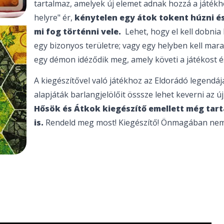
tartalmaz, amelyek új elemet adnak hozzá a játékh
helyre" ér,
kénytelen egy átok tokent húzni és
mi fog történni vele.
Lehet, hogy el kell dobnia
egy bizonyos területre; vagy egy helyben kell mara
egy démon idéződik meg, amely követi a játékost é
A kiegészítővel való játékhoz az Eldorádó legendája
alapjáták barlangjelölőit össsze lehet keverni az ú
Hősök és Átkok kiegészítő emellett még tart
is.
Rendeld meg most! Kiegészítő! Önmagában nem 