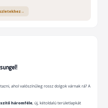
szletekhez
→
zsungel!
tazni, ahol valószínűleg rossz dolgok várnak rá? A
észítő háromféle
, új, kétoldalú területlapkát