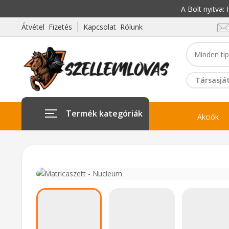
A Bolt nyitva
Átvétel Fizetés
Kapcsolat Rólunk
Társasját
Termék kategóriák
Akciók