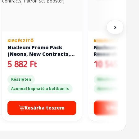
›
KIEGÉSZÍTŐ
KIEGÉSZÍTŐ
Nucleum Promo Pack
Nucleum: Energy
(Neons, New Contracts,
Research Institu
Patron Set Booster)
5 882 Ft
10 545 Ft
Készleten
Készleten
Azonnal kapható a boltban is
Azonnal kapható a bo
Kosárba teszem
Kosárba t