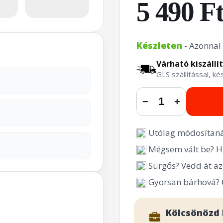
5 490 F
Készleten
- Azonnal 
Várható kiszállí
GLS szállítással, k
−
+
Utólag módosítaná
Mégsem vált be? Hi
Sürgős? Vedd át az
Gyorsan bárhová?
Kölcsönözd 