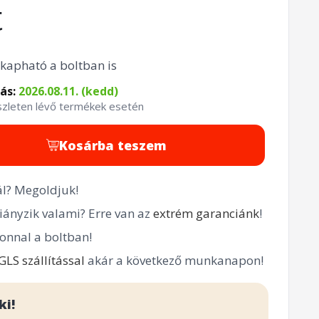
t
kapható a boltban is
tás:
2026.08.11. (kedd)
észleten lévő termékek esetén
Kosárba teszem
l? Megoldjuk!
ányzik valami? Erre van az
extrém garanciánk
!
onnal a boltban!
GLS szállítással
akár a következő munkanapon!
ki!