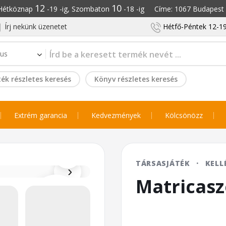
12
10
: Hétköznap
-19 -ig, Szombaton
-18 -ig Címe: 1067 Budapest S
Írj nekünk üzenetet
Hétfő-Péntek 12-19
ék részletes keresés
Könyv részletes keresés
Extrém garancia
Kedvezmények
Kölcsönözz
⌕
TÁRSASJÁTÉK
·
KELL
›
Matricasz