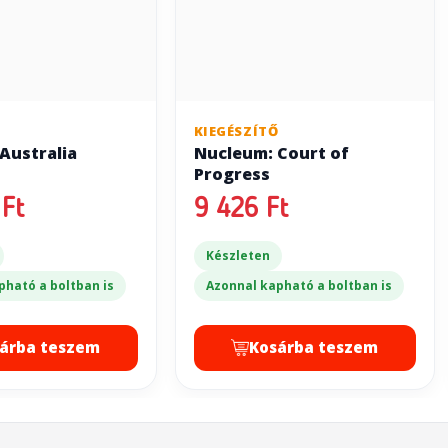
Ő
KIEGÉSZÍTŐ
Australia
Nucleum: Court of
Progress
Ft
9 426 Ft
Készleten
pható a boltban is
Azonnal kapható a boltban is
árba teszem
Kosárba teszem