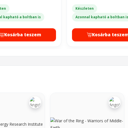
ten
Készleten
l kapható a boltban is
Azonnal kapható a boltban i
Kosárba teszem
Kosárba tesze