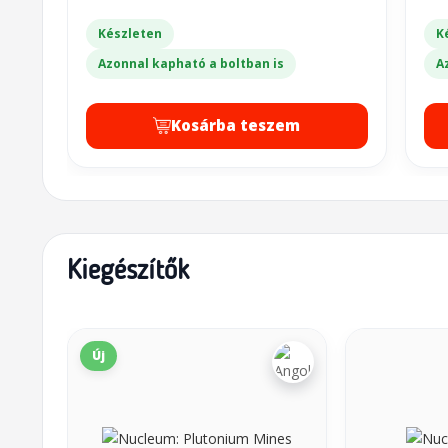
Készleten
K
Azonnal kapható a boltban is
A
Kosárba teszem
Kiegészítők
Új