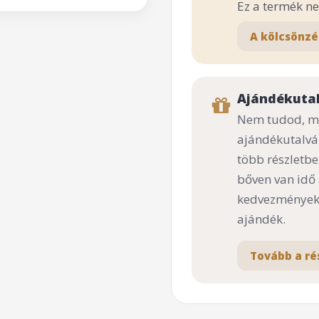
Ez a termék n
A kölcsönzé
Ajándékuta
Nem tudod, mi
ajándékutalvá
több részletbe
bőven van idő
kedvezményekk
ajándék.
Tovább a ré