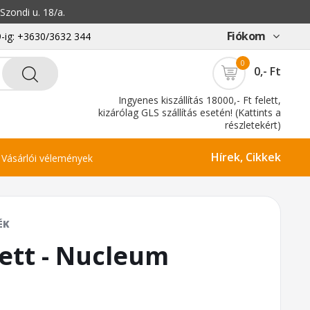
zondi u. 18/a.
Fiókom
-ig: +3630/3632 344
0
0,- Ft
Ingyenes kiszállítás 18000,- Ft felett,
kizárólag GLS szállítás esetén! (Kattints a
részletekért)
Hírek, Cikkek
Vásárlói vélemények
ÉK
ett - Nucleum