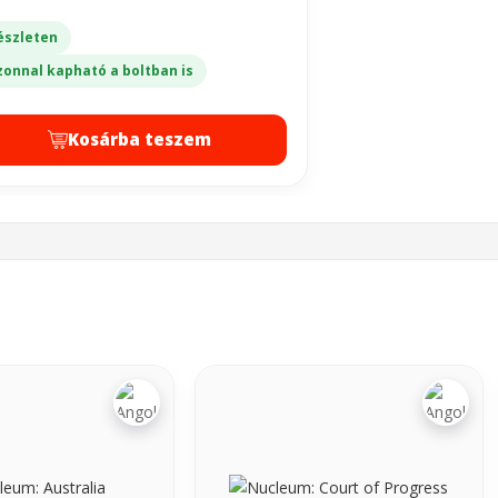
észleten
zonnal kapható a boltban is
Kosárba teszem