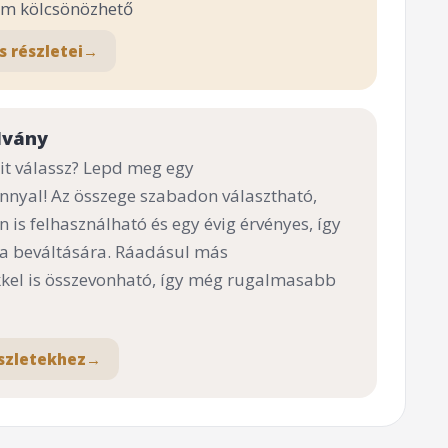
em kölcsönözhető
s részletei
→
lvány
t válassz? Lepd meg egy
nnyal! Az összege szabadon választható,
n is felhasználható és egy évig érvényes, így
 a beváltására. Ráadásul más
el is összevonható, így még rugalmasabb
szletekhez
→