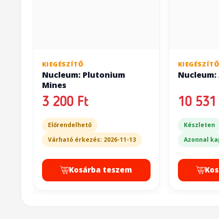
KIEGÉSZÍTŐ
KIEGÉSZÍT
Nucleum: Plutonium
Nucleum: 
Mines
3 200 Ft
10 531 
Előrendelhető
Készleten
Várható érkezés: 2026-11-13
Azonnal ka
Kosárba teszem
Kos