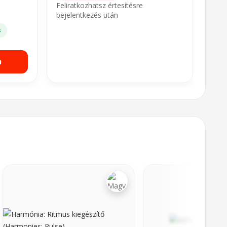
Feliratkozhatsz értesítésre
bejelentkezés után
s
m