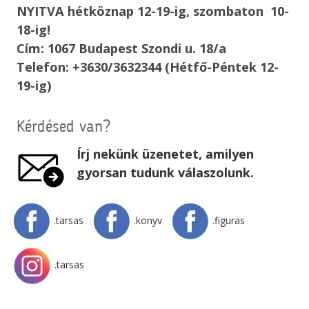
NYITVA hétköznap 12-19-ig, szombaton 10-
18-ig!
Cím: 1067 Budapest Szondi u. 18/a
Telefon: +3630/3632344 (Hétfő-Péntek 12-
19-ig)
Kérdésed van?
Írj nekünk üzenetet, amilyen
gyorsan tudunk válaszolunk.
.tarsas
.konyv
.figuras
.tarsas