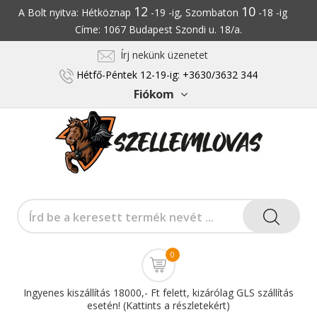
12
10
A Bolt nyitva: Hétköznap
-19 -ig, Szombaton
-18 -ig
Címe: 1067 Budapest Szondi u. 18/a.
Írj nekünk üzenetet
Hétfő-Péntek 12-19-ig: +3630/3632 344
Fiókom
0
Ingyenes kiszállítás 18000,- Ft felett, kizárólag GLS szállítás
esetén! (Kattints a részletekért)