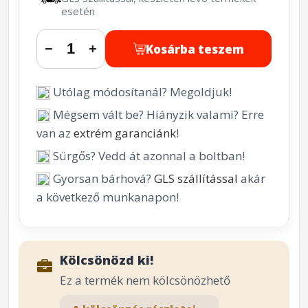
esetén
Kosárba teszem
−
+
Utólag módosítanál? Megoldjuk!
Mégsem vált be? Hiányzik valami? Erre
van az
extrém garanciánk
!
Sürgős? Vedd át azonnal a boltban!
Gyorsan bárhová?
GLS szállítással
akár
a következő munkanapon!
Kölcsönözd ki!
Ez a termék nem kölcsönözhető