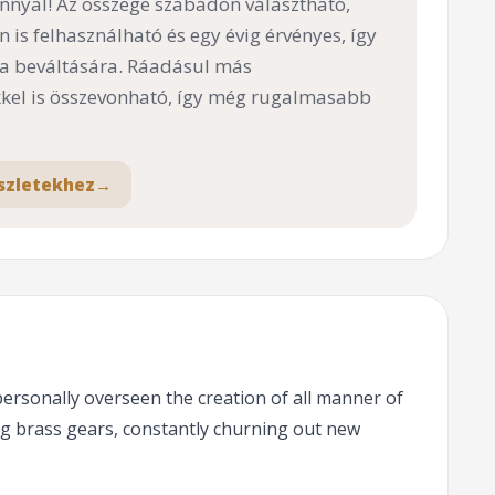
nnyal! Az összege szabadon választható,
n is felhasználható és egy évig érvényes, így
 a beváltására. Ráadásul más
el is összevonható, így még rugalmasabb
szletekhez
→
personally overseen the creation of all manner of
ng brass gears, constantly churning out new