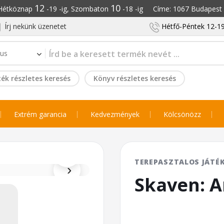
12
10
: Hétköznap
-19 -ig, Szombaton
-18 -ig Címe: 1067 Budapest S
Írj nekünk üzenetet
Hétfő-Péntek 12-19
ék részletes keresés
Könyv részletes keresés
Extrém garancia
Kedvezmények
Kölcsönözz
⌕
TEREPASZTALOS JÁTÉ
›
Skaven: A