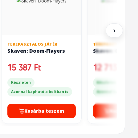
›
TEREPASZTALOS JÁTÉK
TEREPASZTALOS JÁT
Skaven: Doom-Flayers
Skaven: Gutter 
15 387 Ft
12 713 Ft
Készleten
Készleten
Azonnal kapható a boltban is
Azonnal kapható a bo
Kosárba teszem
Kosárba t