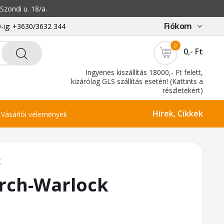
zondi u. 18/a.
Fiókom
-ig: +3630/3632 344
0
0,- Ft
Ingyenes kiszállítás 18000,- Ft felett,
kizárólag GLS szállítás esetén! (Kattints a
részletekért)
Hírek, Cikkek
Vásárlói vélemények
K
rch-Warlock