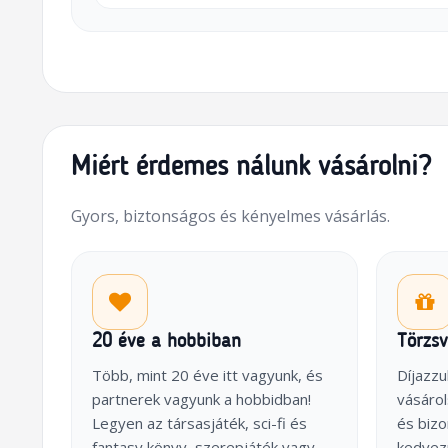
Miért érdemes nálunk vásárolni?
Gyors, biztonságos és kényelmes vásárlás.
20 éve a hobbiban
Törzs
Több, mint 20 éve itt vagyunk, és
Díjazzu
partnerek vagyunk a hobbidban!
vásárol
Legyen az társasjáték, sci-fi és
és biz
fantasy könyv, szerepjáték vagy
kedvez