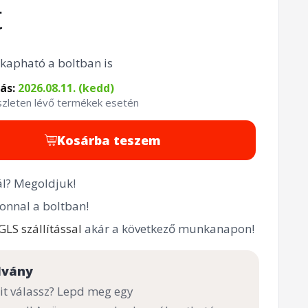
t
kapható a boltban is
tás:
2026.08.11. (kedd)
észleten lévő termékek esetén
Kosárba teszem
l? Megoldjuk!
onnal a boltban!
GLS szállítással
akár a következő munkanapon!
lvány
t válassz? Lepd meg egy