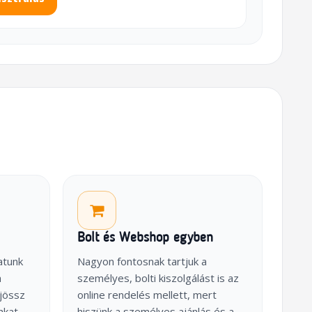
Bolt és Webshop egyben
atunk
Nagyon fontosnak tartjuk a
a
személyes, bolti kiszolgálást is az
jössz
online rendelés mellett, mert
nkat
hiszünk a személyes ajánlás és a