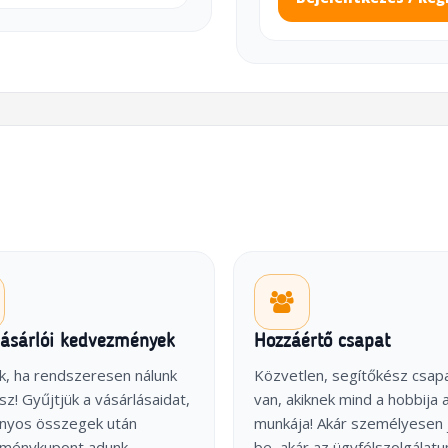
vásárlói kedvezmények
Hozzáértő csapat
k, ha rendszeresen nálunk
Közvetlen, segítőkész csap
sz! Gyűjtjük a vásárlásaidat,
van, akiknek mind a hobbija 
onyos összegek után
munkája! Akár személyesen 
ménykupont adunk
be, akár az ügyfélszolgálatu