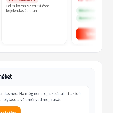
Feliratkozhatsz értesítésre
bejelentkezés után
Készleten
Azonnal kapható a bo
Kosárba t
méket
lentkezned. Ha még nem regisztráltál, itt az idő
s folytasd a véleményed megírását.
isztrálás