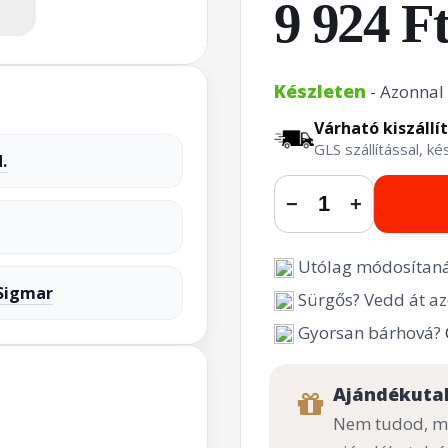
9 924 F
Készleten
- Azonnal 
Várható kiszállí
GLS szállítással, k
.
−
+
Utólag módosítaná
Sigmar
Sürgős? Vedd át az
Gyorsan bárhová?
Ajándékuta
Nem tudod, mi