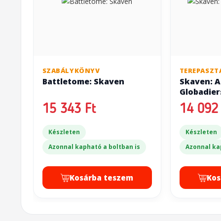
SZABÁLYKÖNYV
TEREPASZT
Battletome: Skaven
Skaven: A
Globadier
15 343 Ft
14 092 
Készleten
Készleten
Azonnal kapható a boltban is
Azonnal ka
Kosárba teszem
Kos