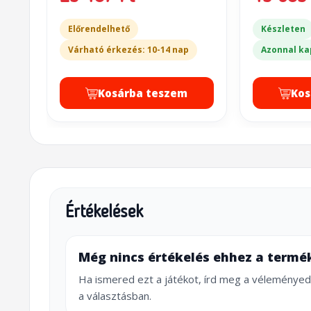
Előrendelhető
Készleten
Várható érkezés: 10-14 nap
Azonnal ka
Kosárba teszem
Kos
Értékelések
Még nincs értékelés ehhez a termé
Ha ismered ezt a játékot, írd meg a véleményed
a választásban.