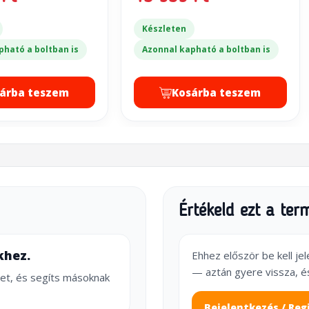
Készleten
pható a boltban is
Azonnal kapható a boltban is
árba teszem
Kosárba teszem
Értékeld ezt a ter
khez.
Ehhez először be kell je
— aztán gyere vissza, é
et, és segíts másoknak
Bejelentkezés / Reg