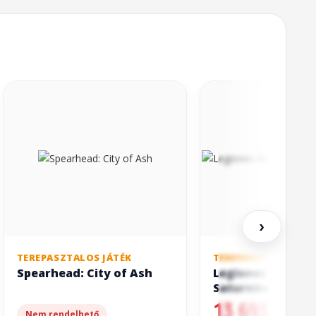
›
TEREPASZTALOS JÁTÉK
TEREPASZTALOS JÁT
Spearhead: City of Ash
Legiones Astarte
Saturnine Praeto
13 693 Ft
Nem rendelhető