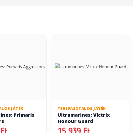
ALOS JÁTÉK
TEREPASZTALOS JÁTÉK
ines: Primaris
Ultramarines: Victrix
rs
Honour Guard
Ft
15 939 Ft