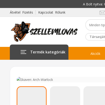
A Bolt nyitva
Átvétel Fizetés
Kapcsolat Rólunk
Társasját
Termék kategóriák
Akciók