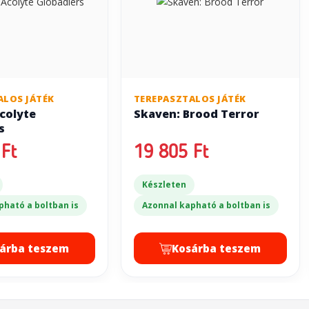
ALOS JÁTÉK
TEREPASZTALOS JÁTÉK
colyte
Skaven: Brood Terror
s
Ft
19 805 Ft
Készleten
pható a boltban is
Azonnal kapható a boltban is
árba teszem
Kosárba teszem