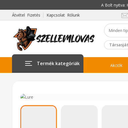
A Bolt nyitva
Átvétel Fizetés
Kapcsolat Rólunk
Társasját
Termék kategóriák
Akciók