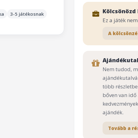
Kölcsönözd 
ka
3-5 játékosnak
Ez a játék ne
A kölcsönzé
Ajándékuta
Nem tudod, mi
ajándékutalvá
több részletbe
bőven van idő
kedvezményekk
ajándék.
Tovább a ré