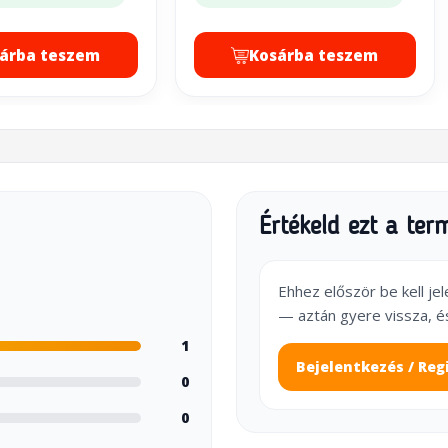
árba teszem
Kosárba teszem
Értékeld ezt a ter
Ehhez először be kell je
— aztán gyere vissza, é
1
Bejelentkezés / Reg
0
0