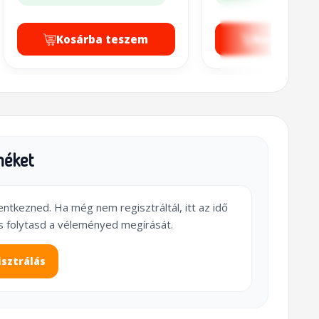
Kosárba teszem
Kosárba t
méket
lentkezned. Ha még nem regisztráltál, itt az idő
s folytasd a véleményed megírását.
isztrálás