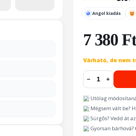
Angol kiadás
7 380 F
Várható, de nem t
−
+
Utólag módosítaná
Mégsem vált be? Hi
Sürgős? Vedd át az
Gyorsan bárhová?