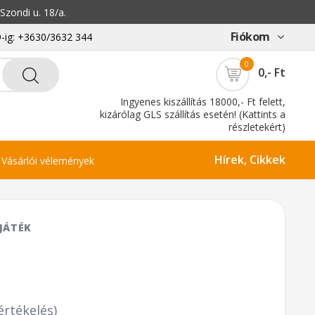
zondi u. 18/a.
Fiókom
-ig: +3630/3632 344
0
0,- Ft
Ingyenes kiszállítás 18000,- Ft felett,
kizárólag GLS szállítás esetén! (Kattints a
részletekért)
Hírek, Cikkek
Vásárlói vélemények
JÁTÉK
értékelés)