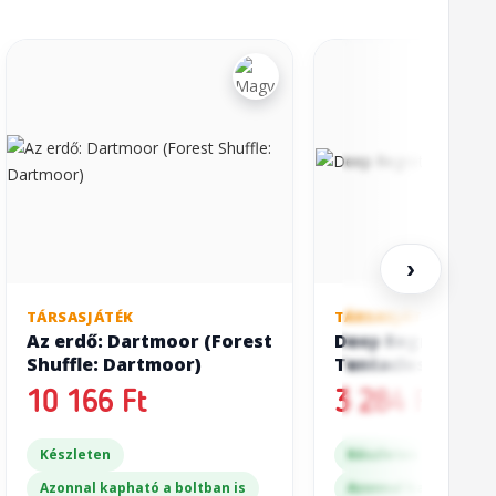
›
TÁRSASJÁTÉK
TÁRSASJÁTÉK
Az erdő: Dartmoor (Forest
Deep Regrets: La
Shuffle: Dartmoor)
Tentacles
10 166 Ft
3 284 Ft
Készleten
Készleten
Azonnal kapható a boltban is
Azonnal kapható a bo