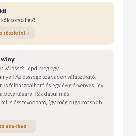
ki!
m kölcsönözhető
s részletei
→
lvány
t válassz? Lepd meg egy
nnyal! Az összege szabadon választható,
n is felhasználható és egy évig érvényes, így
 a beváltására. Ráadásul más
el is összevonható, így még rugalmasabb
szletekhez
→