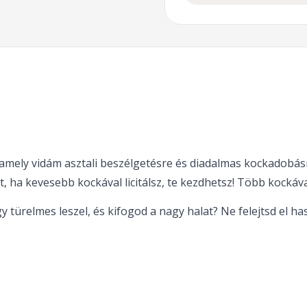
 amely vidám asztali beszélgetésre és diadalmas kockadobás
 ha kevesebb kockával licitálsz, te kezdhetsz! Több kockáva
 türelmes leszel, és kifogod a nagy halat? Ne felejtsd el has