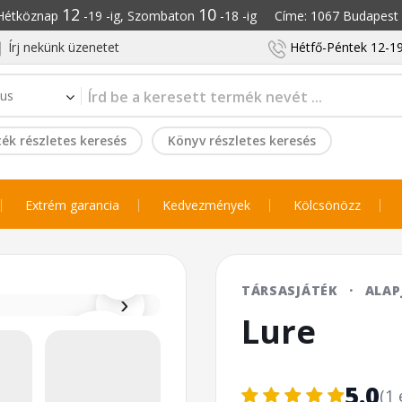
12
10
: Hétköznap
-19 -ig, Szombaton
-18 -ig Címe: 1067 Budapest S
Írj nekünk üzenetet
Hétfő-Péntek 12-19
ék részletes keresés
Könyv részletes keresés
Extrém garancia
Kedvezmények
Kölcsönözz
⌕
TÁRSASJÁTÉK
·
ALAP
›
Lure
5.0
(1 