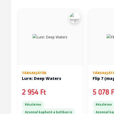
TÁRSASJÁTÉK
TÁRSASJÁT
Lure: Deep Waters
Flip 7 (ma
2 954 Ft
5 078 F
Készleten
Készleten
Azonnal kapható a boltban is
Azonnal ka