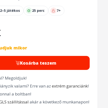
2–5 játékos
25 perc
7+
t
udjuk mikor
Kosárba teszem
l? Megoldjuk!
ányzik valami? Erre van az
extrém garanciánk
!
onnal a boltban!
GLS szállítással
akár a következő munkanapon!