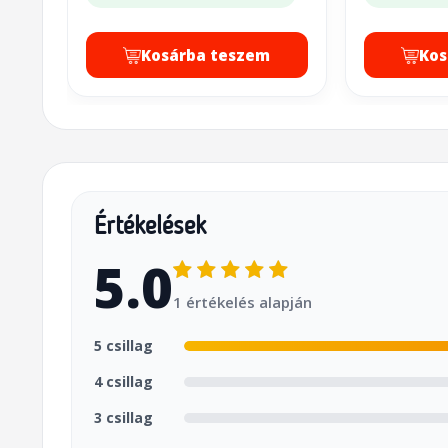
Kosárba teszem
Kos
Értékelések
5.0
1 értékelés alapján
5 csillag
4 csillag
3 csillag