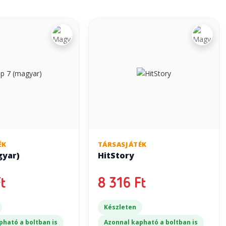
ÉK
TÁRSASJÁTÉK
gyar)
HitStory
t
8 316 Ft
Készleten
pható a boltban is
Azonnal kapható a boltban is