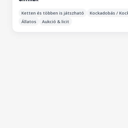
Ketten és többen is játszható
Kockadobás / Koc
Állatos
Aukció & licit