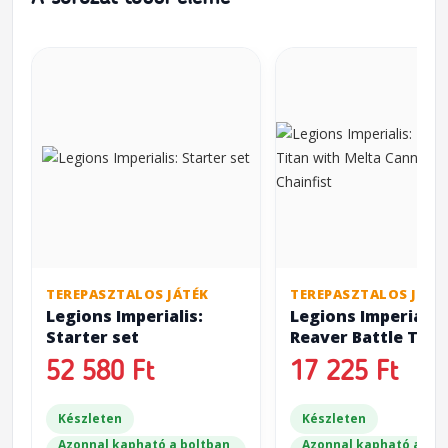
TEREPASZTALOS JÁTÉK
TEREPASZTALOS JÁTÉ
Legions Imperialis:
Legions Imperialis:
Starter set
Reaver Battle Tita
with Melta Canno
52 580 Ft
17 225 Ft
Chainfist
Készleten
Készleten
Azonnal kapható a boltban
Azonnal kapható a bol