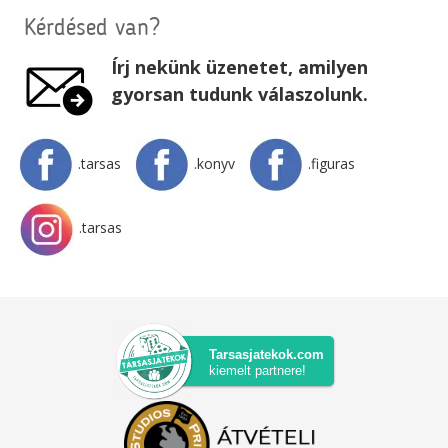
Kérdésed van?
Írj nekünk üzenetet, amilyen
gyorsan tudunk válaszolunk.
.tarsas
.konyv
.figuras
.tarsas
Tarsasjatekok.com
kiemelt partnere!