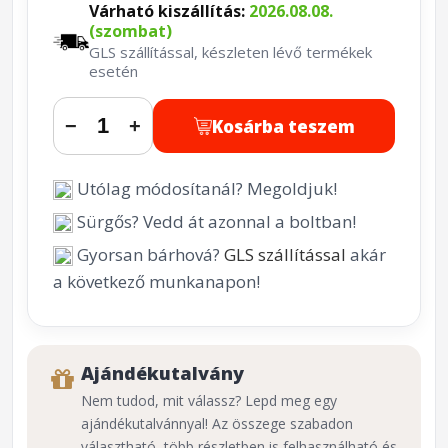
Várható kiszállítás:
2026.08.08.
(szombat)
GLS szállítással, készleten lévő termékek
esetén
Kosárba teszem
−
+
Utólag módosítanál? Megoldjuk!
Sürgős? Vedd át azonnal a boltban!
Gyorsan bárhová?
GLS szállítással
akár
a következő munkanapon!
Ajándékutalvány
Nem tudod, mit válassz? Lepd meg egy
ajándékutalvánnyal! Az összege szabadon
választható, több részletben is felhasználható és