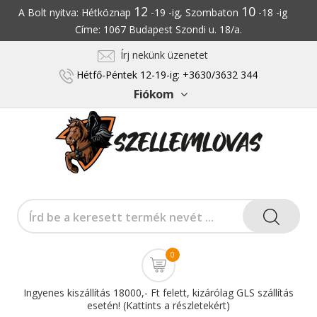
12
10
A Bolt nyitva: Hétköznap
-19 -ig, Szombaton
-18 -ig
Címe: 1067 Budapest Szondi u. 18/a.
Írj nekünk üzenetet
Hétfő-Péntek 12-19-ig: +3630/3632 344
Fiókom
0
Ingyenes kiszállítás 18000,- Ft felett, kizárólag GLS szállítás
esetén! (Kattints a részletekért)