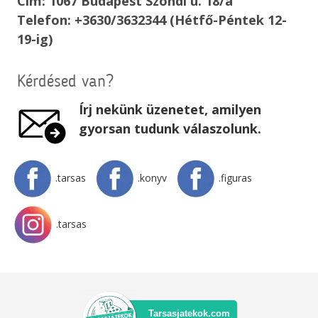
Cím: 1067 Budapest Szondi u. 18/a
Telefon: +3630/3632344 (Hétfő-Péntek 12-
19-ig)
Kérdésed van?
Írj nekünk üzenetet, amilyen
gyorsan tudunk válaszolunk.
.tarsas
.konyv
.figuras
.tarsas
Tarsasjatekok.com