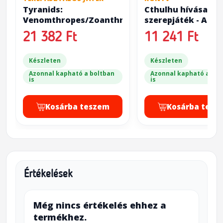
Tyranids:
Cthulhu hívása
Venomthropes/Zoanthropes
szerepjáték - Az Ő
paravánja
21 382 Ft
11 241 Ft
Készleten
Készleten
Azonnal kapható a boltban
Azonnal kapható a bol
is
is
Kosárba teszem
Kosárba tesz
Értékelések
Még nincs értékelés ehhez a
termékhez.