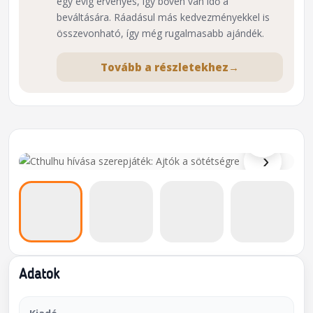
egy évig érvényes, így bőven van idő a
beváltására. Ráadásul más kedvezményekkel is
összevonható, így még rugalmasabb ajándék.
Tovább a részletekhez
→
⌕
›
Adatok