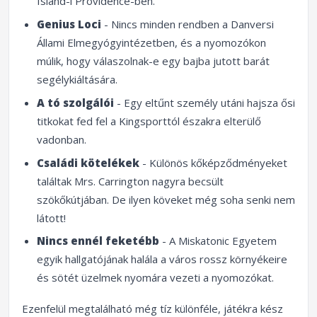
Island-i Providence-ben.
Genius Loci
- Nincs minden rendben a Danversi
Állami Elmegyógyintézetben, és a nyomozókon
múlik, hogy válaszolnak-e egy bajba jutott barát
segélykiáltására.
A tó szolgálói
- Egy eltűnt személy utáni hajsza ősi
titkokat fed fel a Kingsporttól északra elterülő
vadonban.
Családi kötelékek
- Különös kőképződményeket
találtak Mrs. Carrington nagyra becsült
szökőkútjában. De ilyen köveket még soha senki nem
látott!
Nincs ennél feketébb
- A Miskatonic Egyetem
egyik hallgatójának halála a város rossz környékeire
és sötét üzelmek nyomára vezeti a nyomozókat.
Ezenfelül megtalálható még tíz különféle, játékra kész