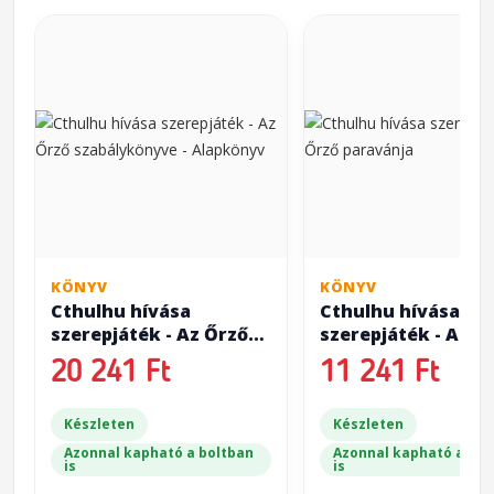
KÖNYV
KÖNYV
Cthulhu hívása
Cthulhu hívása
szerepjáték - Az Őrző
szerepjáték - Az Ő
szabálykönyve -
paravánja
20 241 Ft
11 241 Ft
Alapkönyv
Készleten
Készleten
Azonnal kapható a boltban
Azonnal kapható a bol
is
is