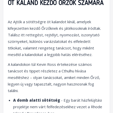
ÖT KALAND KEZDŐ ŐRZŐK SZÁMÁRA
Az Ajtók a sötétségre öt kalandot kínál, amelyek
kifejezetten kezdő Őrzőknek és játékosoknak íródtak.
Találsz itt rettegést, rejtélyt, nyomozást, iszonytató
szörnyeket, különös varázslatokat és elfeledett
titkokat, valamint rengeteg tanácsot, hogy miként
meséld a kalandokat a legjobb hatás eléréséhez.
A kalandokon túl Kevin Ross értekezése számos
tanácsot és tippet részletez a Cthulhu hívása
meséléshez – olyan tanácsokat, amiket minden Őrző,
legyen új vagy tapasztalt, nagyon hasznosnak fog
találni.
A domb alatti sötétség
- Egy barát házfelújítási
projektje nem várt felfedezésekhez vezet a Rhode