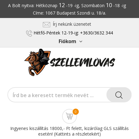
12
10
A Bolt nyitva: Hétköznap
-19 -ig, Szombaton
-18 -ig
Címe: 1067 Budapest Szondi u. 18/a.
Írj nekünk üzenetet
Hétfő-Péntek 12-19-ig: +3630/3632 344
Fiókom
0
Ingyenes kiszállítás 18000,- Ft felett, kizárólag GLS szállítás
esetén! (Kattints a részletekért)