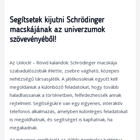
Segítsetek kijutni Schrödinger
macskájának az univerzumok
szövevényéből!
Az Unlock! – Rövid kalandok: Schrödinger macskája
szabadulószobák ihlette, zsebre vágható, közepes
nehézségű társasjáték. A játékosoknak együtt kell
megoldaniuk a különböző feladatokat, hogy tovább
haladhassanak a történetben, felfedezhessék annak
rejtelmeit. Segítségükre van egy ingyenes, interaktív
telefonos alkalmazás, amelyben különleges feladatokat
is megoldhatnak, és segítséget is kaphatnak, ha
megakadnak.
Az ingyenes applikációt az alábbi gombokra kattintva