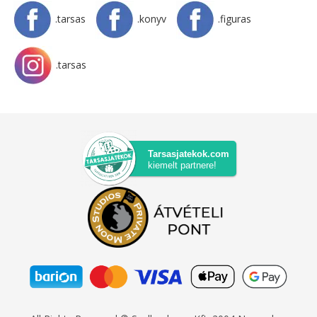
.tarsas
.konyv
.figuras
.tarsas
Tarsasjatekok.com
kiemelt partnere!