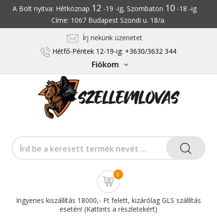
12
10
A Bolt nyitva: Hétköznap
-19 -ig, Szombaton
-18 -ig
Címe: 1067 Budapest Szondi u. 18/a.
Írj nekünk üzenetet
Hétfő-Péntek 12-19-ig: +3630/3632 344
Fiókom
0
Ingyenes kiszállítás 18000,- Ft felett, kizárólag GLS szállítás
esetén! (Kattints a részletekért)