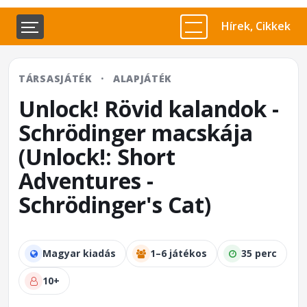
Hírek, Cikkek
TÁRSASJÁTÉK
·
ALAPJÁTÉK
Unlock! Rövid kalandok -
Schrödinger macskája
(Unlock!: Short
Adventures -
Schrödinger's Cat)
Magyar kiadás
1–6 játékos
35 perc
10+