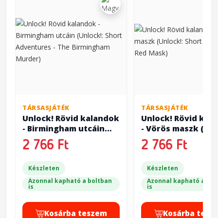
TÁRSASJÁTÉK
TÁRSASJÁTÉK
Unlock! Rövid kalandok
Unlock! Rövid kal
- Birmingham utcáin
- Vörös maszk (Unl
(Unlock!: Short
Short Adventures 
2 766 Ft
2 766 Ft
Adventures - The
Mask)
Birmingham Murder)
Készleten
Készleten
Azonnal kapható a boltban
Azonnal kapható a bol
is
is
Kosárba teszem
Kosárba tesz