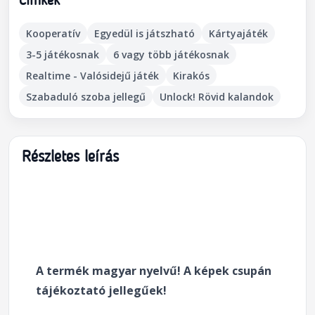
Címkék
Kooperatív
Egyedül is játszható
Kártyajáték
3-5 játékosnak
6 vagy több játékosnak
Realtime - Valósidejű játék
Kirakós
Szabaduló szoba jellegű
Unlock! Rövid kalandok
Részletes leírás