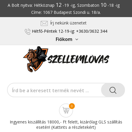
12
10
A Bolt nyitva: Hétköznap
-19 -ig, Szombaton
-18 -ig
Címe: 1067 Budapest Szondi u. 18/a.
Írj nekünk üzenetet
Hétfő-Péntek 12-19-ig: +3630/3632 344
Fiókom
0
Ingyenes kiszállítás 18000,- Ft felett, kizárólag GLS szállítás
esetén! (Kattints a részletekért)