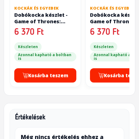
KOCKÁK ÉS EGYEBEK
KOCKÁK ÉS EGYEBEK
Dobókocka készlet -
Dobókocka készlet
Game of Thrones:
Game of Thrones:
Stark (10db D6)
Targaryen (10db D
6 370 Ft
6 370 Ft
Készleten
Készleten
Azonnal kapható a boltban
Azonnal kapható a bol
is
is
Kosárba teszem
Kosárba tesz
Értékelések
Még nincs értékelés ehhez a