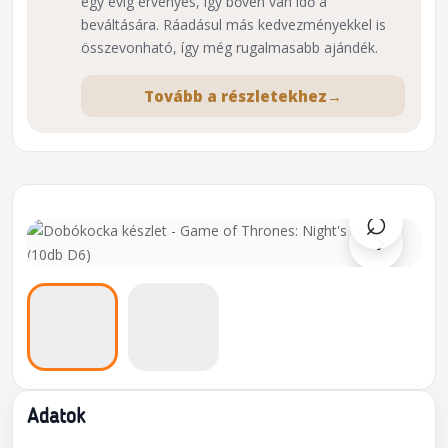
egy évig érvényes, így bőven van idő a
beváltására. Ráadásul más kedvezményekkel is
összevonható, így még rugalmasabb ajándék.
Tovább a részletekhez
→
⌕
›
Adatok