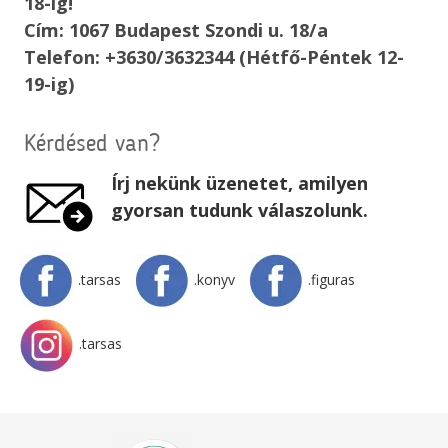
18-ig!
Cím: 1067 Budapest Szondi u. 18/a
Telefon: +3630/3632344 (Hétfő-Péntek 12-
19-ig)
Kérdésed van?
Írj nekünk üzenetet, amilyen
gyorsan tudunk válaszolunk.
.tarsas
.konyv
.figuras
.tarsas