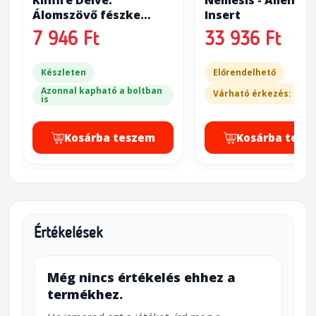
Kinfire Delve:
Nemesis - Alien Ar
Álomszövő fészke
Insert
(Kinfire Delve:
7 946 Ft
33 936 Ft
Vainglory's Grotto)
Készleten
Előrendelhető
Azonnal kapható a boltban
Várható érkezés: 20-3
is
Kosárba teszem
Kosárba tesz
Értékelések
Még nincs értékelés ehhez a
termékhez.