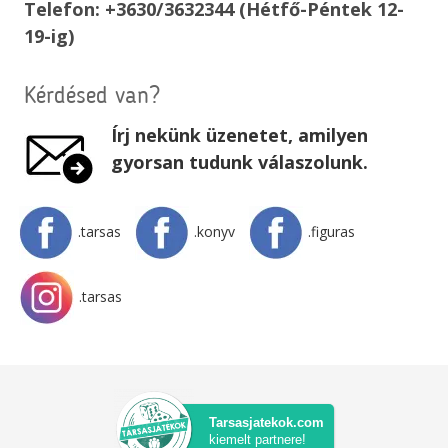
Telefon: +3630/3632344 (Hétfő-Péntek 12-
19-ig)
Kérdésed van?
Írj nekünk üzenetet, amilyen
gyorsan tudunk válaszolunk.
.tarsas
.konyv
.figuras
.tarsas
Tarsasjatekok.com
kiemelt partnere!