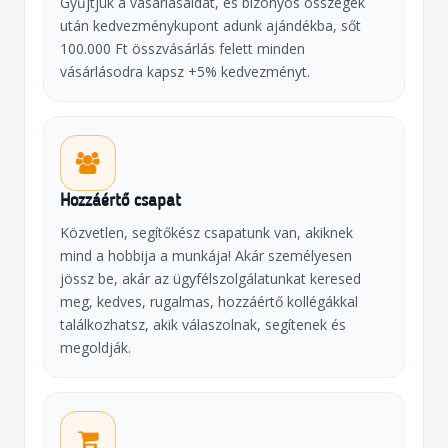
Gyűjtjük a vásárlásaidat, és bizonyos összegek
után kedvezménykupont adunk ajándékba, sőt
100.000 Ft összvásárlás felett minden
vásárlásodra kapsz +5% kedvezményt.
Hozzáértő csapat
Közvetlen, segítőkész csapatunk van, akiknek
mind a hobbija a munkája! Akár személyesen
jössz be, akár az ügyfélszolgálatunkat keresed
meg, kedves, rugalmas, hozzáértő kollégákkal
találkozhatsz, akik válaszolnak, segítenek és
megoldják.