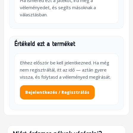
Ha ismered ezt a játékot, írd meg a
véleményedet, és segíts másoknak a
választásban.
Értékeld ezt a terméket
Ehhez először be kell jelentkezned. Ha még
nem regisztráltál, itt az idő — aztán gyere
vissza, és folytasd a véleményed megírását.
Bejelentkezés / Regisztrálás