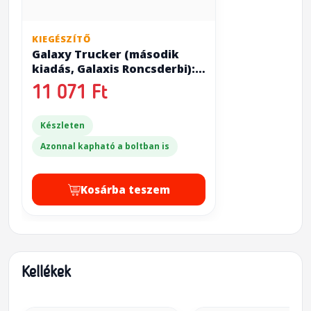
KIEGÉSZÍTŐ
Galaxy Trucker (második
kiadás, Galaxis Roncsderbi):
Galaxy Trucker: Do What?!
11 071 Ft
Készleten
Azonnal kapható a boltban is
Kosárba teszem
Kellékek