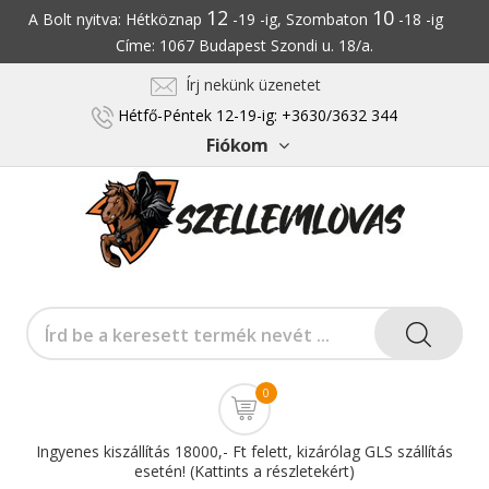
12
10
A Bolt nyitva: Hétköznap
-19 -ig, Szombaton
-18 -ig
Címe: 1067 Budapest Szondi u. 18/a.
Írj nekünk üzenetet
Hétfő-Péntek 12-19-ig: +3630/3632 344
Fiókom
0
Ingyenes kiszállítás 18000,- Ft felett, kizárólag GLS szállítás
esetén! (Kattints a részletekért)