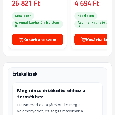
World - Legendary
(fekete/réz)
26 821 Ft
4 694 Ft
Hunt)
Készleten
Készleten
Azonnal kapható a boltban
Azonnal kapható a bol
is
is
Kosárba teszem
Kosárba tesz
Értékelések
Még nincs értékelés ehhez a
termékhez.
Ha ismered ezt a játékot, írd meg a
véleményedet, és segíts másoknak a