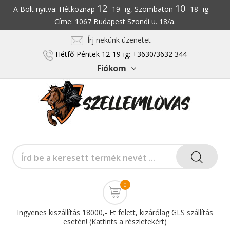
12
10
A Bolt nyitva: Hétköznap
-19 -ig, Szombaton
-18 -ig
Címe: 1067 Budapest Szondi u. 18/a.
Írj nekünk üzenetet
Hétfő-Péntek 12-19-ig: +3630/3632 344
Fiókom
0
Ingyenes kiszállítás 18000,- Ft felett, kizárólag GLS szállítás
esetén! (Kattints a részletekért)