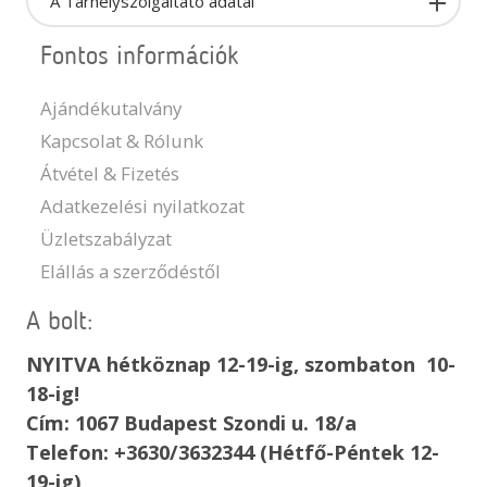
A Tárhelyszolgáltató adatai
Fontos információk
Ajándékutalvány
Kapcsolat & Rólunk
Átvétel & Fizetés
Adatkezelési nyilatkozat
Üzletszabályzat
Elállás a szerződéstől
A bolt:
NYITVA hétköznap 12-19-ig, szombaton 10-
18-ig!
Cím: 1067 Budapest Szondi u. 18/a
Telefon: +3630/3632344 (Hétfő-Péntek 12-
19-ig)