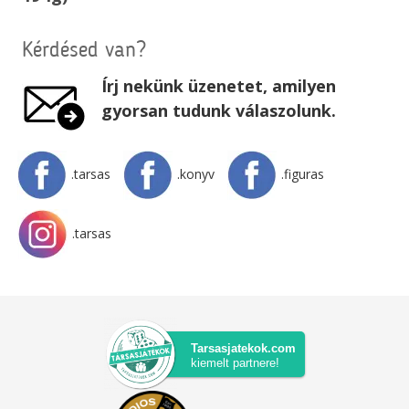
Kérdésed van?
Írj nekünk üzenetet, amilyen
gyorsan tudunk válaszolunk.
.tarsas
.konyv
.figuras
.tarsas
Tarsasjatekok.com
kiemelt partnere!