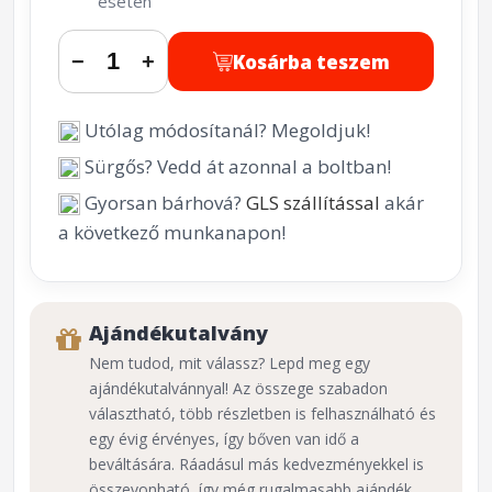
esetén
Kosárba teszem
−
+
Utólag módosítanál? Megoldjuk!
Sürgős? Vedd át azonnal a boltban!
Gyorsan bárhová?
GLS szállítással
akár
a következő munkanapon!
Ajándékutalvány
Nem tudod, mit válassz? Lepd meg egy
ajándékutalvánnyal! Az összege szabadon
választható, több részletben is felhasználható és
egy évig érvényes, így bőven van idő a
beváltására. Ráadásul más kedvezményekkel is
összevonható, így még rugalmasabb ajándék.