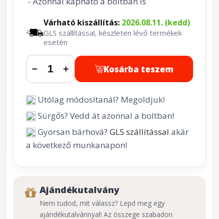
- Azonnal kapható a boltban is
Várható kiszállítás:
2026.08.11. (kedd)
GLS szállítással, készleten lévő termékek
esetén
Kosárba teszem
−
+
Utólag módosítanál? Megoldjuk!
Sürgős? Vedd át azonnal a boltban!
Gyorsan bárhová?
GLS szállítással
akár
a következő munkanapon!
Ajándékutalvány
Nem tudod, mit válassz? Lepd meg egy
ajándékutalvánnyal! Az összege szabadon