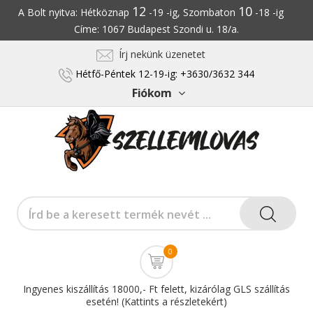
12
10
A Bolt nyitva: Hétköznap
-19 -ig, Szombaton
-18 -ig
Címe: 1067 Budapest Szondi u. 18/a.
Írj nekünk üzenetet
Hétfő-Péntek 12-19-ig: +3630/3632 344
Fiókom
0
Ingyenes kiszállítás 18000,- Ft felett, kizárólag GLS szállítás
esetén! (Kattints a részletekért)