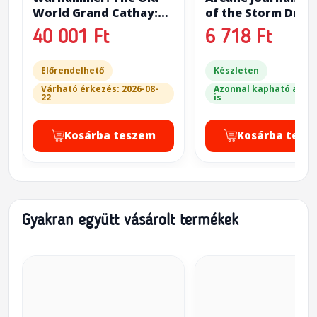
World Grand Cathay:
of the Storm Drag
Battle March Army
40 001 Ft
6 718 Ft
Előrendelhető
Készleten
Várható érkezés: 2026-08-
Azonnal kapható a bol
22
is
Kosárba teszem
Kosárba tesz
Gyakran együtt vásárolt termékek