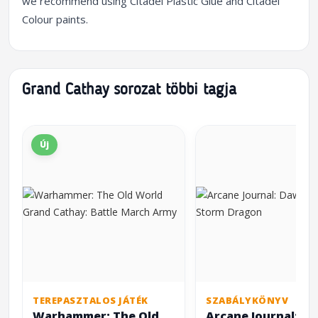
we recommend using Citadel Plastic Glue and Citadel
Colour paints.
Grand Cathay sorozat többi tagja
Új
TEREPASZTALOS JÁTÉK
SZABÁLYKÖNYV
Warhammer: The Old
Arcane Journal: D