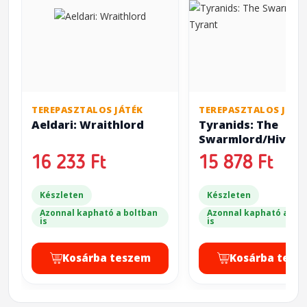
TEREPASZTALOS JÁTÉK
TEREPASZTALOS JÁTÉ
Aeldari: Wraithlord
Tyranids: The
Swarmlord/Hive T
16 233 Ft
15 878 Ft
Készleten
Készleten
Azonnal kapható a boltban
Azonnal kapható a bol
is
is
Kosárba teszem
Kosárba tesz