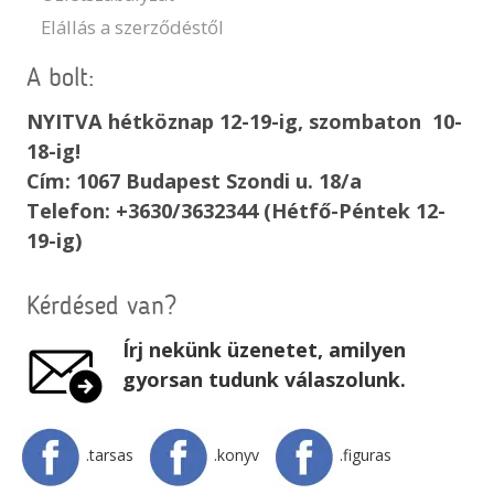
Elállás a szerződéstől
A bolt:
NYITVA hétköznap 12-19-ig, szombaton 10-
18-ig!
Cím: 1067 Budapest Szondi u. 18/a
Telefon: +3630/3632344 (Hétfő-Péntek 12-
19-ig)
Kérdésed van?
Írj nekünk üzenetet, amilyen
gyorsan tudunk válaszolunk.
.tarsas
.konyv
.figuras