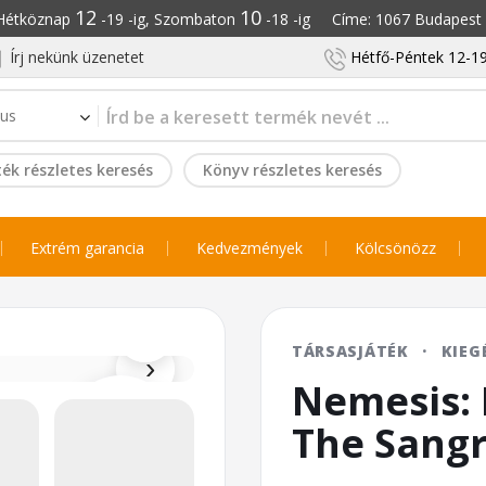
12
10
: Hétköznap
-19 -ig, Szombaton
-18 -ig Címe: 1067 Budapest S
Írj nekünk üzenetet
Hétfő-Péntek 12-19
ék részletes keresés
Könyv részletes keresés
Extrém garancia
Kedvezmények
Kölcsönözz
⌕
TÁRSASJÁTÉK
·
KIEG
›
Nemesis: R
The Sang