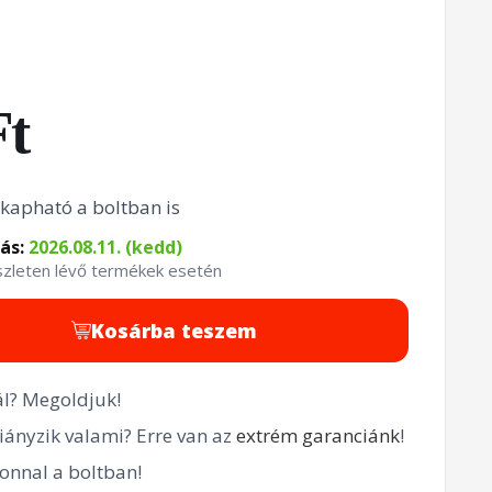
Ft
kapható a boltban is
tás:
2026.08.11. (kedd)
észleten lévő termékek esetén
Kosárba teszem
l? Megoldjuk!
ányzik valami? Erre van az
extrém garanciánk
!
onnal a boltban!