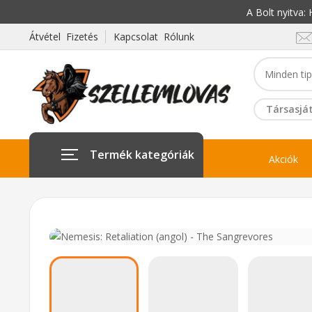
A Bolt nyitva
Átvétel Fizetés
Kapcsolat Rólunk
Társasját
Termék kategóriák
Akciók