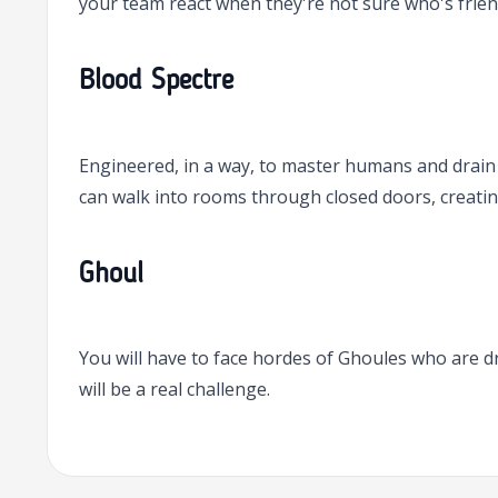
your team react when they're not sure who's friend
Blood Spectre
Engineered, in a way, to master humans and drain t
can walk into rooms through closed doors, creatin
Ghoul
You will have to face hordes of Ghoules who are dr
will be a real challenge.