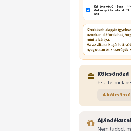
Kártyavédő - Swan 4
Vékony/Standard/Thi
os)
Kínálatunk alapján igyeks
azonban előfordulhat, ho
mint a kártya.
Ha az általunk ajánlott v
nyugodtan és kicseréljük, 
Kölcsönözd 
Ez a termék n
A kölcsönzé
Ajándékuta
Nem tudod, mi