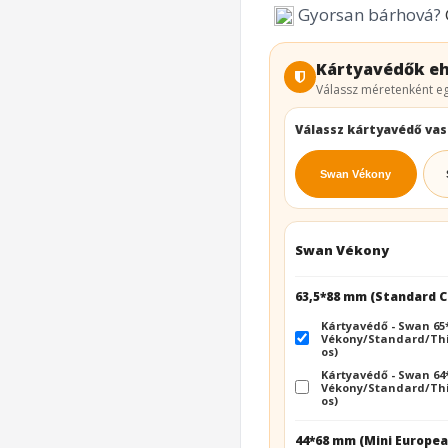
Gyorsan bárhová?
Kártyavédők eh
Válassz méretenként eg
Válassz kártyavédő va
Swan Vékony
Swan Vékony
63,5*88 mm (Standard 
Kártyavédő - Swan 6
Vékony/Standard/Thi
os)
Kártyavédő - Swan 6
Vékony/Standard/Thi
os)
44*68 mm (Mini Europea