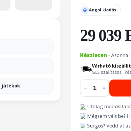
Angol kiadás
29 039 
Készleten
- Azonnal 
Várható kiszállí
GLS szállítással, k
n játékok
−
+
Utólag módosítaná
Mégsem vált be? Hi
Sürgős? Vedd át az