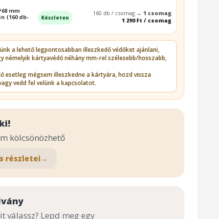
4*68 mm
160 db / csomag →
1 csomag
n (160 db-
Készleten
1 290 Ft / csomag
zünk a lehető legpontosabban illeszkedő védőket ajánlani,
gy némelyik kártyavédő néhány mm-rel szélesebb/hosszabb,
édő esetleg mégsem illeszkedne a kártyára, hozd vissza
vagy vedd fel velünk a kapcsolatot.
ki!
em kölcsönözhető
s részletei
→
lvány
t válassz? Lepd meg egy