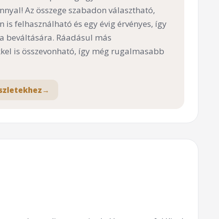
nnyal! Az összege szabadon választható,
n is felhasználható és egy évig érvényes, így
 a beváltására. Ráadásul más
el is összevonható, így még rugalmasabb
szletekhez
→