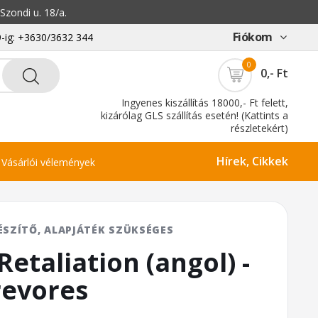
zondi u. 18/a.
Fiókom
-ig: +3630/3632 344
0
0,- Ft
Ingyenes kiszállítás 18000,- Ft felett,
kizárólag GLS szállítás esetén! (Kattints a
részletekért)
Hírek, Cikkek
Vásárlói vélemények
ÉSZÍTŐ, ALAPJÁTÉK SZÜKSÉGES
etaliation (angol) -
revores