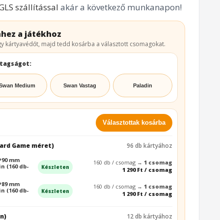
GLS szállítással
akár a következő munkanapon!
hez a játékhoz
y kártyavédőt, majd tedd kosárba a választott csomagokat.
stagságot:
Swan Medium
Swan Vastag
Paladin
Választottak kosárba
Card Game méret)
96 db kártyához
5*90 mm
160 db / csomag →
1 csomag
n (160 db-
Készleten
1 290 Ft / csomag
4*89 mm
160 db / csomag →
1 csomag
n (160 db-
Készleten
1 290 Ft / csomag
n)
12 db kártyához