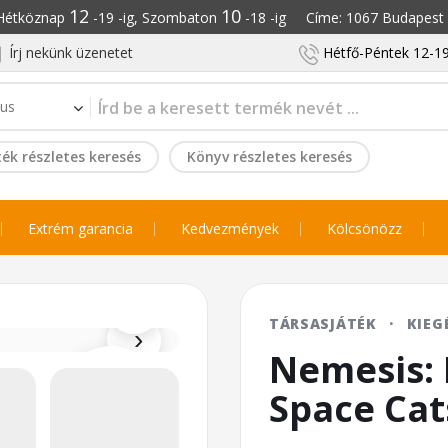
12
10
: Hétköznap
-19 -ig, Szombaton
-18 -ig Címe: 1067 Budapest S
Írj nekünk üzenetet
Hétfő-Péntek 12-19
ék részletes keresés
Könyv részletes keresés
Extrém garancia
Kedvezmények
Kölcsönözz
⌕
TÁRSASJÁTÉK
·
KIEG
›
Nemesis: R
Space Cat