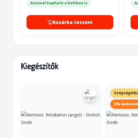
Azonnal kapható a boltban is
A
Kosárba teszem
Kiegészítők
Szépséghib
5% kedvez