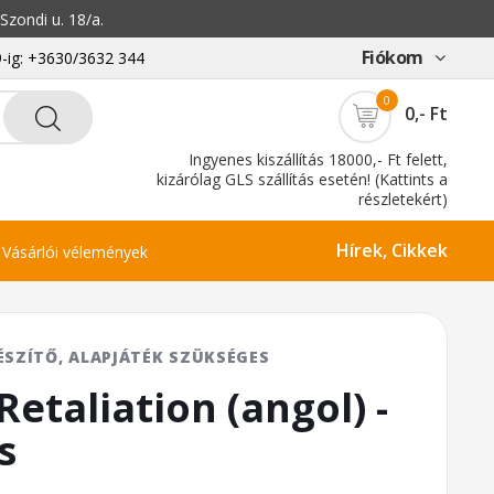
zondi u. 18/a.
Fiókom
-ig: +3630/3632 344
0
0,- Ft
Ingyenes kiszállítás 18000,- Ft felett,
kizárólag GLS szállítás esetén! (Kattints a
részletekért)
Hírek, Cikkek
Vásárlói vélemények
ÉSZÍTŐ, ALAPJÁTÉK SZÜKSÉGES
etaliation (angol) -
s