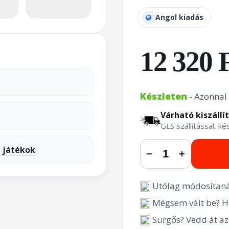
Angol kiadás
12 320 
Készleten
- Azonnal 
Várható kiszállí
GLS szállítással, k
n játékok
−
+
Utólag módosítaná
Mégsem vált be? Hi
Sürgős? Vedd át az