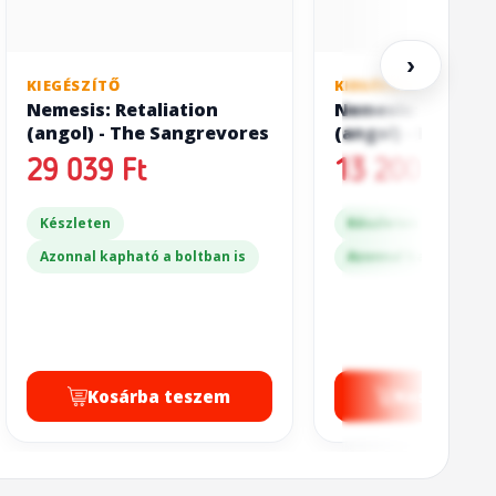
›
KIEGÉSZÍTŐ
KIEGÉSZÍTŐ
Nemesis: Retaliation
Nemesis: Retalia
(angol) - The Sangrevores
(angol) - New Ki
Queen
29 039 Ft
13 200 Ft
Készleten
Készleten
Azonnal kapható a boltban is
Azonnal kapható a bo
Kosárba teszem
Kosárba t