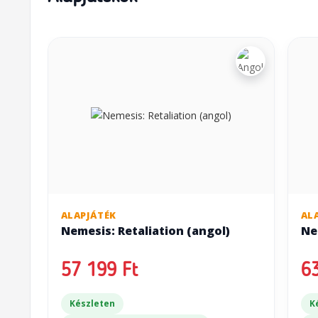
ALAPJÁTÉK
AL
Nemesis: Retaliation (angol)
Ne
57 199 Ft
63
Készleten
K