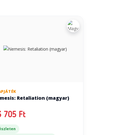
APJÁTÉK
mesis: Retaliation (magyar)
 705 Ft
észleten