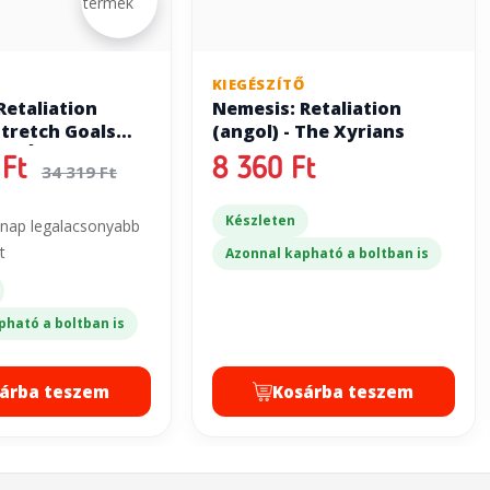
Ő
KIEGÉSZÍTŐ
Retaliation
Nemesis: Retaliation
Stretch Goals
(angol) - The Xyrians
HIBÁS)
Ft
8 360 Ft
34 319 Ft
Készleten
 nap legalacsonyabb
t
Azonnal kapható a boltban is
pható a boltban is
árba teszem
Kosárba teszem