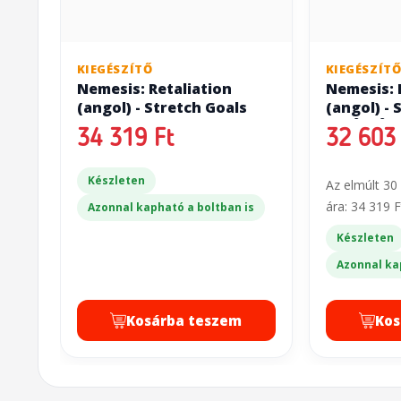
KIEGÉSZÍTŐ
KIEGÉSZÍT
Nemesis: Retaliation
Nemesis: 
(angol) - Stretch Goals
(angol) - 
(SZÉPSÉG
34 319 Ft
32 603 
Készleten
Az elmúlt 30
ára: 34 319 F
Azonnal kapható a boltban is
Készleten
Azonnal ka
Kosárba teszem
Kos