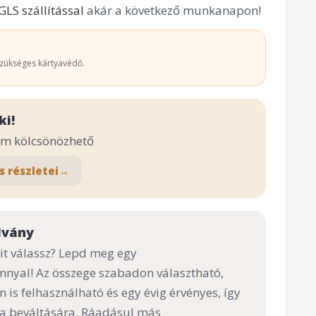
GLS szállítással
akár a következő munkanapon!
zükséges kártyavédő.
ki!
em kölcsönözhető
s részletei
→
lvány
t válassz? Lepd meg egy
nnyal! Az összege szabadon választható,
n is felhasználható és egy évig érvényes, így
 a beváltására. Ráadásul más