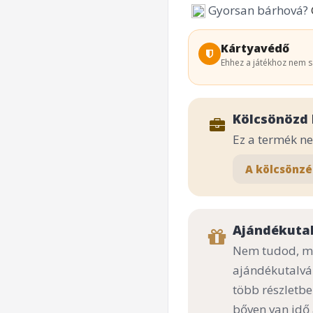
Gyorsan bárhová?
Kártyavédő
Ehhez a játékhoz nem s
Kölcsönözd 
Ez a termék n
A kölcsönzé
Ajándékuta
Nem tudod, mi
ajándékutalvá
több részletbe
bőven van idő