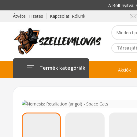
A Bolt nyitva
Átvétel Fizetés
Kapcsolat Rólunk
Társasját
Termék kategóriák
Akciók