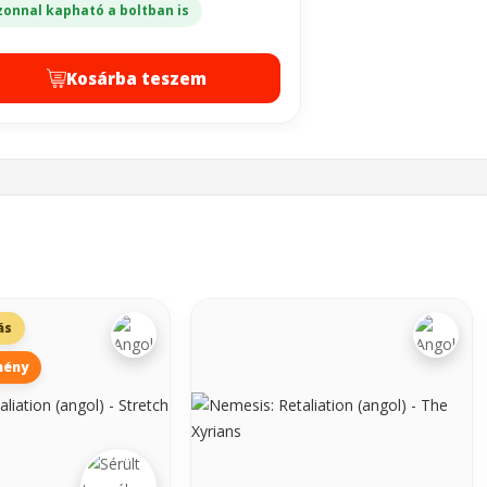
zonnal kapható a boltban is
Kosárba teszem
ás
mény