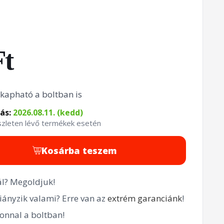
Ft
kapható a boltban is
tás:
2026.08.11. (kedd)
észleten lévő termékek esetén
Kosárba teszem
l? Megoldjuk!
ányzik valami? Erre van az
extrém garanciánk
!
onnal a boltban!