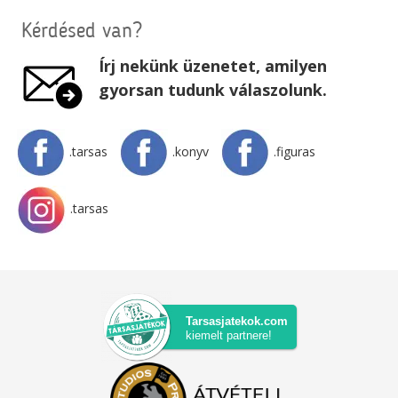
Kérdésed van?
Írj nekünk üzenetet, amilyen
gyorsan tudunk válaszolunk.
.tarsas
.konyv
.figuras
.tarsas
Tarsasjatekok.com
kiemelt partnere!