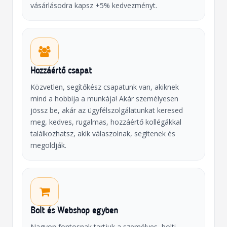
vásárlásodra kapsz +5% kedvezményt.
Hozzáértő csapat
Közvetlen, segítőkész csapatunk van, akiknek
mind a hobbija a munkája! Akár személyesen
jössz be, akár az ügyfélszolgálatunkat keresed
meg, kedves, rugalmas, hozzáértő kollégákkal
találkozhatsz, akik válaszolnak, segítenek és
megoldják.
Bolt és Webshop egyben
Nagyon fontosnak tartjuk a személyes, bolti