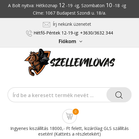
12
10
A Bolt nyitva: Hétköznap
-19 -ig, Szombaton
-18 -ig
Címe: 1067 Budapest Szondi u. 18/a.
Írj nekünk üzenetet
Hétfő-Péntek 12-19-ig: +3630/3632 344
Fiókom
0
Ingyenes kiszállítás 18000,- Ft felett, kizárólag GLS szállítás
esetén! (Kattints a részletekért)