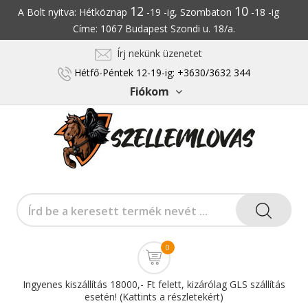
12
10
A Bolt nyitva: Hétköznap
-19 -ig, Szombaton
-18 -ig
Címe: 1067 Budapest Szondi u. 18/a.
Írj nekünk üzenetet
Hétfő-Péntek 12-19-ig: +3630/3632 344
Fiókom
0
Ingyenes kiszállítás 18000,- Ft felett, kizárólag GLS szállítás
esetén! (Kattints a részletekért)