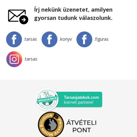
Írj nekünk üzenetet, amilyen
gyorsan tudunk válaszolunk.
.tarsas
.konyv
.figuras
.tarsas
Tarsasjatekok.com
kiemelt partnere!