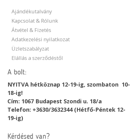
Ajándékutalvány
Kapcsolat & Rólunk
Átvétel & Fizetés
Adatkezelési nyilatkozat
Üzletszabályzat
Elállás a szerződéstől
A bolt:
NYITVA hétköznap 12-19-ig, szombaton 10-
18-ig!
Cím: 1067 Budapest Szondi u. 18/a
Telefon: +3630/3632344 (Hétfő-Péntek 12-
19-ig)
Kérdésed van?