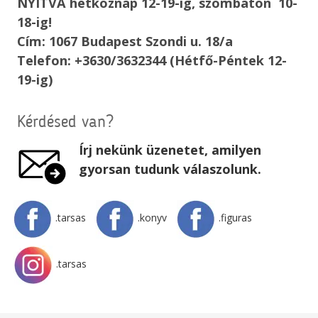
NYITVA hétköznap 12-19-ig, szombaton 10-
18-ig!
Cím: 1067 Budapest Szondi u. 18/a
Telefon: +3630/3632344 (Hétfő-Péntek 12-
19-ig)
Kérdésed van?
Írj nekünk üzenetet, amilyen
gyorsan tudunk válaszolunk.
.tarsas
.konyv
.figuras
.tarsas