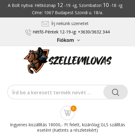
12
10
A Bolt nyitva: Hétköznap
-19 -ig, Szombaton
-18 -ig
Címe: 1067 Budapest Szondi u. 18/a.
Írj nekünk üzenetet
Hétfő-Péntek 12-19-ig: +3630/3632 344
Fiókom
0
Ingyenes kiszállítás 18000,- Ft felett, kizárólag GLS szállítás
esetén! (Kattints a részletekért)