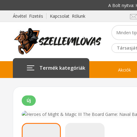
A Bolt nyitva
Átvétel Fizetés
Kapcsolat Rólunk
Társasját
Termék kategóriák
Akciók
Új