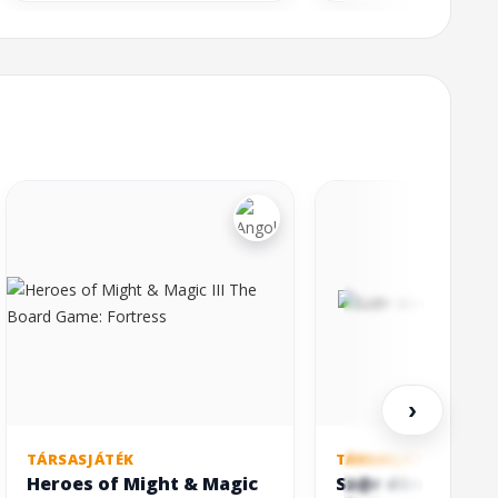
›
TÁRSASJÁTÉK
TÁRSASJÁTÉK
Heroes of Might & Magic
Sz@r döntések (S