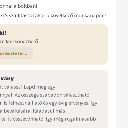
onnal a boltban!
GLS szállítással
akár a következő munkanapon!
ki!
em kölcsönözhető
s részletei
→
lvány
t válassz? Lepd meg egy
nnyal! Az összege szabadon választható,
n is felhasználható és egy évig érvényes, így
 a beváltására. Ráadásul más
el is összevonható, így még rugalmasabb