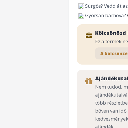
Sürgős? Vedd át az
Gyorsan bárhová?
Kölcsönözd 
Ez a termék n
A kölcsönzé
Ajándékuta
Nem tudod, mi
ajándékutalvá
több részletbe
bőven van idő
kedvezményekk
ajándék.