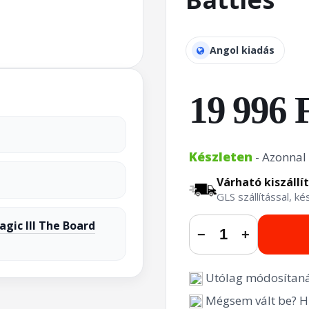
Angol kiadás
19 996 
Készleten
- Azonnal 
Várható kiszállí
GLS szállítással, k
gic III The Board
−
+
Utólag módosítaná
Mégsem vált be? Hi