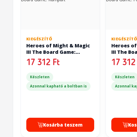
KIEGÉSZÍTŐ
KIEGÉSZÍT
Heroes of Might & Magic
Heroes of
III The Board Game:
III The B
Rampart
Fortress
17 312 Ft
17 312 
Készleten
Készleten
Azonnal kapható a boltban is
Azonnal ka
Kosárba teszem
Kos