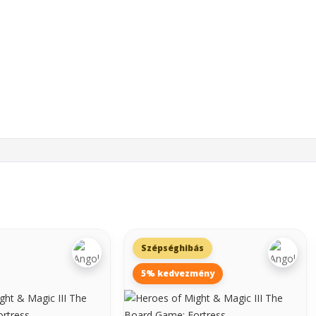
Szépséghibás
5% kedvezmény