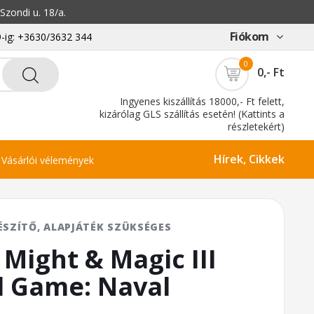
zondi u. 18/a.
Fiókom
-ig: +3630/3632 344
0
0,- Ft
Ingyenes kiszállítás 18000,- Ft felett,
kizárólag GLS szállítás esetén! (Kattints a
részletekért)
Hírek, Cikkek
Vásárlói vélemények
ÉSZÍTŐ, ALAPJÁTÉK SZÜKSÉGES
 Might & Magic III
d Game: Naval