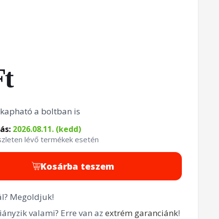
Ft
kapható a boltban is
tás:
2026.08.11. (kedd)
észleten lévő termékek esetén
Kosárba teszem
l? Megoldjuk!
ányzik valami? Erre van az
extrém garanciánk
!