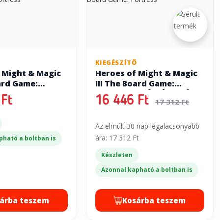
Ő
KIEGÉSZÍTŐ
 Might & Magic
Heroes of Might & Magic
oard Game:
III The Board Game:
Fortress
(SZÉPSÉGHIBÁS)
Ft
16 446 Ft
17 312 Ft
Az elmúlt 30 nap legalacsonyabb
ára: 17 312 Ft
pható a boltban is
Készleten
Azonnal kapható a boltban is
árba teszem
Kosárba teszem