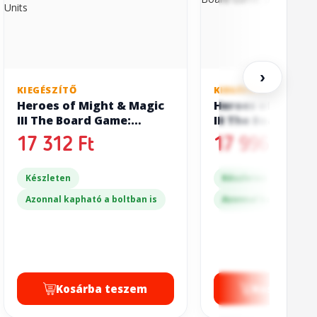
›
KIEGÉSZÍTŐ
KIEGÉSZÍTŐ
Heroes of Might & Magic
Heroes of Might 
III The Board Game:
III The Board Gam
Stretch Goals Faction
Stronghold
17 312 Ft
17 996 Ft
Units
Készleten
Készleten
Azonnal kapható a boltban is
Azonnal kapható a bo
Kosárba teszem
Kosárba t