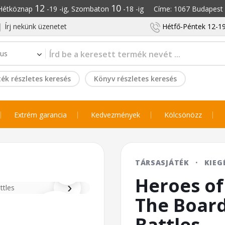
12
10
: Hétköznap
-19 -ig, Szombaton
-18 -ig Címe: 1067 Budapest S
Írj nekünk üzenetet
Hétfő-Péntek 12-19
ék részletes keresés
Könyv részletes keresés
Extrém garancia
Kedvezmények
Kölcsönözz
⌕
TÁRSASJÁTÉK
·
KIEG
Heroes of
›
The Boar
Battles