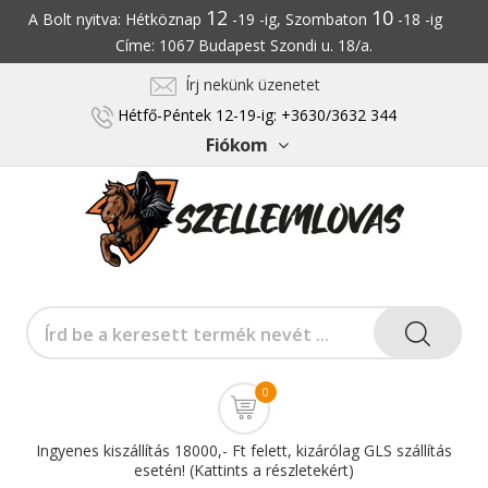
12
10
A Bolt nyitva: Hétköznap
-19 -ig, Szombaton
-18 -ig
Címe: 1067 Budapest Szondi u. 18/a.
Írj nekünk üzenetet
Hétfő-Péntek 12-19-ig: +3630/3632 344
Fiókom
0
Ingyenes kiszállítás 18000,- Ft felett, kizárólag GLS szállítás
esetén! (Kattints a részletekért)