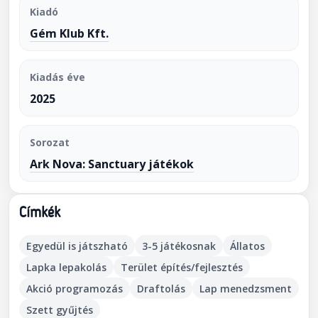
Kiadó
Gém Klub Kft.
Kiadás éve
2025
Sorozat
Ark Nova: Sanctuary játékok
Címkék
Egyedül is játszható
3-5 játékosnak
Állatos
Lapka lepakolás
Terület építés/fejlesztés
Akció programozás
Draftolás
Lap menedzsment
Szett gyűjtés