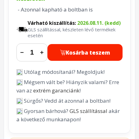
- Azonnal kapható a boltban is
Várható kiszállítás:
2026.08.11. (kedd)
GLS szállítással, készleten lévő termékek
esetén
Kosárba teszem
−
+
Utólag módosítanál? Megoldjuk!
Mégsem vált be? Hiányzik valami? Erre
van az
extrém garanciánk
!
Sürgős? Vedd át azonnal a boltban!
Gyorsan bárhová?
GLS szállítással
akár
a következő munkanapon!