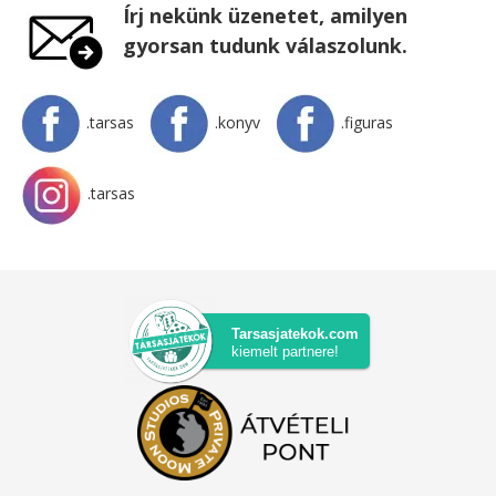
Írj nekünk üzenetet, amilyen
gyorsan tudunk válaszolunk.
.tarsas
.konyv
.figuras
.tarsas
Tarsasjatekok.com
kiemelt partnere!