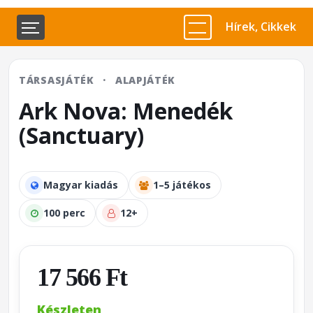
Hírek, Cikkek
TÁRSASJÁTÉK
·
ALAPJÁTÉK
Ark Nova: Menedék
(Sanctuary)
Magyar kiadás
1–5 játékos
100 perc
12+
17 566 Ft
Készleten