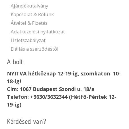
Ajándékutalvány
Kapcsolat & Rólunk
Átvétel & Fizetés
Adatkezelési nyilatkozat
Üzletszabályzat
Elállás a szerződéstől
A bolt:
NYITVA hétköznap 12-19-ig, szombaton 10-
18-ig!
Cím: 1067 Budapest Szondi u. 18/a
Telefon: +3630/3632344 (Hétfő-Péntek 12-
19-ig)
Kérdésed van?