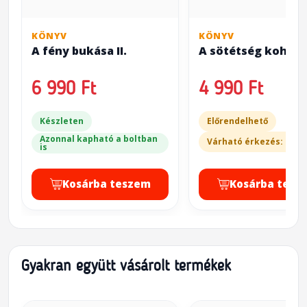
KÖNYV
KÖNYV
A fény bukása II.
A sötétség kohója 
6 990 Ft
4 990 Ft
Készleten
Előrendelhető
Azonnal kapható a boltban
Várható érkezés: 2-3 
is
Kosárba teszem
Kosárba tesz
Gyakran együtt vásárolt termékek