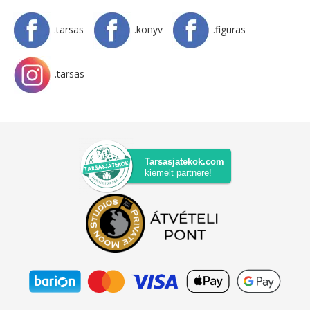
.tarsas
.konyv
.figuras
.tarsas
Tarsasjatekok.com
kiemelt partnere!