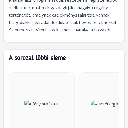
Kharkanasz-trilógia második részében a régi szereplők
mellett új karakterek gazdagítják a nagy­ívű regény
történetét, amelynek cselekményszálai tele vannak
tragédiákkal, váratlan fordulatokkal, heves érzelmekkel
és humorral, bámulatos kalandra invitálva az olvasót.
A sorozat többi eleme