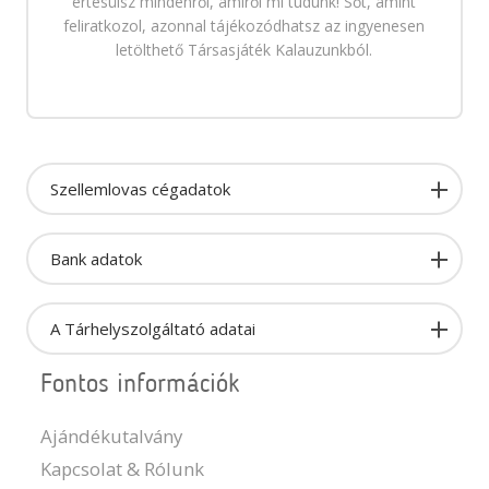
értesülsz mindenről, amiről mi tudunk! Sőt, amint
feliratkozol, azonnal tájékozódhatsz az ingyenesen
letölthető Társasjáték Kalauzunkból.
Szellemlovas cégadatok
Bank adatok
A Tárhelyszolgáltató adatai
Fontos információk
Ajándékutalvány
Kapcsolat & Rólunk