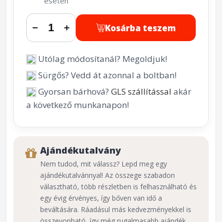
esetén
Kosárba teszem
−
+
Utólag módosítanál? Megoldjuk!
Sürgős? Vedd át azonnal a boltban!
Gyorsan bárhová?
GLS szállítással
akár
a következő munkanapon!
Ajándékutalvány
Nem tudod, mit válassz? Lepd meg egy
ajándékutalvánnyal! Az összege szabadon
választható, több részletben is felhasználható és
egy évig érvényes, így bőven van idő a
beváltására. Ráadásul más kedvezményekkel is
összevonható, így még rugalmasabb ajándék.