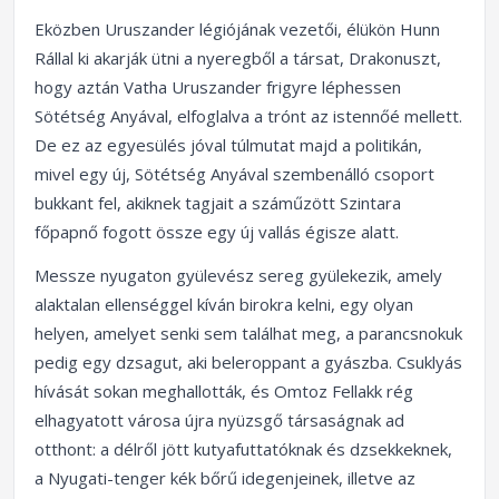
Eközben Uruszander légiójának vezetői, élükön Hunn
Rállal ki akarják ütni a nyeregből a társat, Drakonuszt,
hogy aztán Vatha Uruszander frigyre léphessen
Sötétség Anyával, elfoglalva a trónt az istennőé mellett.
De ez az egyesülés jóval túlmutat majd a politikán,
mivel egy új, Sötétség Anyával szembenálló csoport
bukkant fel, akiknek tagjait a száműzött Szintara
főpapnő fogott össze egy új vallás égisze alatt.
Messze nyugaton gyülevész sereg gyülekezik, amely
alaktalan ellenséggel kíván birokra kelni, egy olyan
helyen, amelyet senki sem találhat meg, a parancsnokuk
pedig egy dzsagut, aki beleroppant a gyászba. Csuklyás
hívását sokan meghallották, és Omtoz Fellakk rég
elhagyatott városa újra nyüzsgő társaságnak ad
otthont: a délről jött kutyafuttatóknak és dzsekkeknek,
a Nyugati-tenger kék bőrű idegenjeinek, illetve az