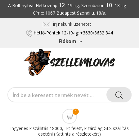
12
10
A Bolt nyitva: Hétköznap
-19 -ig, Szombaton
-18 -ig
Címe: 1067 Budapest Szondi u. 18/a.
Írj nekünk üzenetet
Hétfő-Péntek 12-19-ig: +3630/3632 344
Fiókom
0
Ingyenes kiszállítás 18000,- Ft felett, kizárólag GLS szállítás
esetén! (Kattints a részletekért)