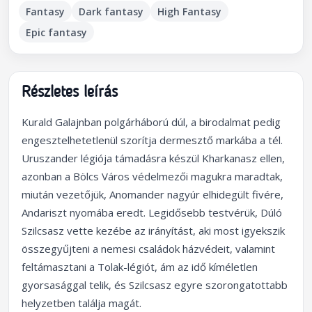
Fantasy
Dark fantasy
High Fantasy
Epic fantasy
Részletes leírás
Kurald Galajnban polgárháború dúl, a birodalmat pedig
engesztelhetetlenül szorítja dermesztő markába a tél.
Uruszander légiója támadásra készül Kharkanasz ellen,
azonban a Bölcs Város védelmezői magukra maradtak,
miután vezetőjük, Anomander nagyúr elhidegült fivére,
Andariszt nyomába eredt. Legidősebb testvérük, Dúló
Szilcsasz vette kezébe az irányítást, aki most igyekszik
összegyűjteni a nemesi családok házvédeit, valamint
feltámasztani a Tolak-légiót, ám az idő kíméletlen
gyorsasággal telik, és Szilcsasz egyre szorongatottabb
helyzetben találja magát.