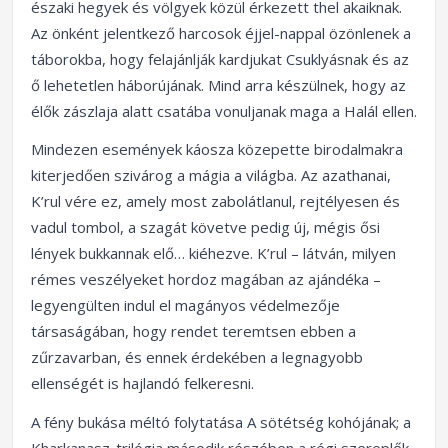
északi hegyek és völgyek közül érkezett thel akaiknak.
Az önként jelentkező harcosok éjjel-nappal özönlenek a
táborokba, hogy felajánlják kardjukat Csuklyásnak és az
ő lehetetlen háborújának. Mind arra készülnek, hogy az
élők zászlaja alatt csatába vonuljanak maga a Halál ellen.
Mindezen események káosza közepette birodalmakra
kiterjedően szivárog a mágia a világba. Az azathanai,
K’rul vére ez, amely most zabolátlanul, rejtélyesen és
vadul tombol, a szagát követve pedig új, mégis ősi
lények bukkannak elő… kiéhezve. K’rul – látván, milyen
rémes veszélyeket hordoz magában az ajándéka –
legyengülten indul el magányos védelmezője
társaságában, hogy rendet teremtsen ebben a
zűrzavarban, és ennek érdekében a legnagyobb
ellenségét is hajlandó felkeresni.
A fény bukása méltó folytatása A sötétség kohójának; a