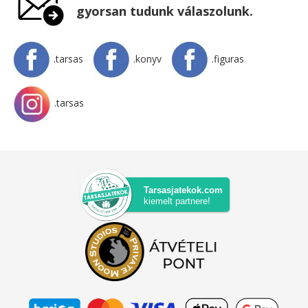
gyorsan tudunk válaszolunk.
.tarsas
.konyv
.figuras
.tarsas
Tarsasjatekok.com
kiemelt partnere!