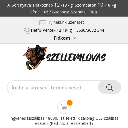
12
10
A Bolt nyitva: Hétköznap
-19 -ig, Szombaton
-18 -ig
Címe: 1067 Budapest Szondi u. 18/a.
Írj nekünk üzenetet
Hétfő-Péntek 12-19-ig: +3630/3632 344
Fiókom
0
Ingyenes kiszállítás 18000,- Ft felett, kizárólag GLS szállítás
esetén! (Kattints a részletekért)