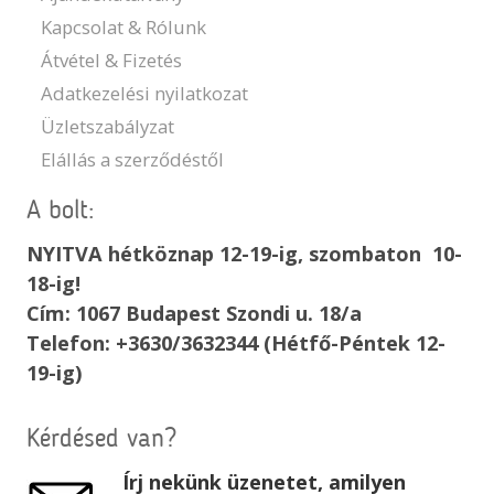
Kapcsolat & Rólunk
Átvétel & Fizetés
Adatkezelési nyilatkozat
Üzletszabályzat
Elállás a szerződéstől
A bolt:
NYITVA hétköznap 12-19-ig, szombaton 10-
18-ig!
Cím: 1067 Budapest Szondi u. 18/a
Telefon: +3630/3632344 (Hétfő-Péntek 12-
19-ig)
Kérdésed van?
Írj nekünk üzenetet, amilyen