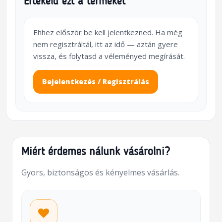
Értékeld ezt a terméket
Ehhez először be kell jelentkezned. Ha még
nem regisztráltál, itt az idő — aztán gyere
vissza, és folytasd a véleményed megírását.
Bejelentkezés / Regisztrálás
Miért érdemes nálunk vásárolni?
Gyors, biztonságos és kényelmes vásárlás.