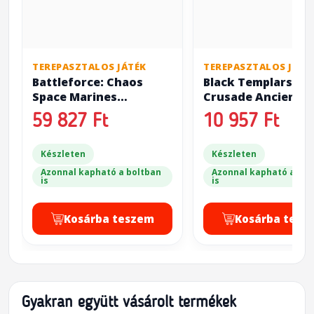
TEREPASZTALOS JÁTÉK
TEREPASZTALOS JÁTÉ
Battleforce: Chaos
Black Templars:
Space Marines
Crusade Ancient
Warband
59 827 Ft
10 957 Ft
Készleten
Készleten
Azonnal kapható a boltban
Azonnal kapható a bol
is
is
Kosárba teszem
Kosárba tesz
Gyakran együtt vásárolt termékek