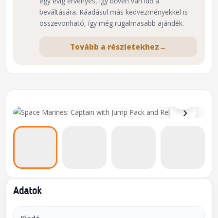
egy évig érvényes, így bőven van idő a
beváltására. Ráadásul más kedvezményekkel is
összevonható, így még rugalmasabb ajándék.
Tovább a részletekhez
→
⌕
›
Adatok