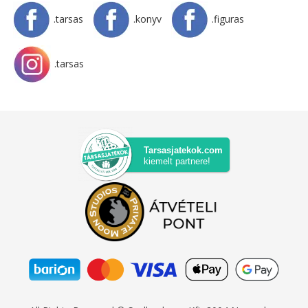
.tarsas
.konyv
.figuras
.tarsas
Tarsasjatekok.com
kiemelt partnere!