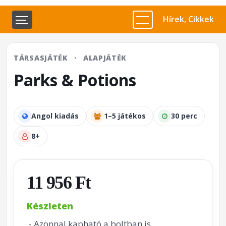
Hírek, Cikkek
TÁRSASJÁTÉK
·
ALAPJÁTÉK
Parks & Potions
Angol kiadás
1–5 játékos
30 perc
8+
11 956 Ft
Készleten
- Azonnal kapható a boltban is