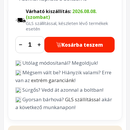
Várható kiszállítás:
2026.08.08.
(szombat)
GLS szállítással, készleten lévő termékek
esetén
Kosárba teszem
−
+
Utólag módosítanál? Megoldjuk!
Mégsem vált be? Hiányzik valami? Erre
van az
extrém garanciánk
!
Sürgős? Vedd át azonnal a boltban!
Gyorsan bárhová?
GLS szállítással
akár
a következő munkanapon!