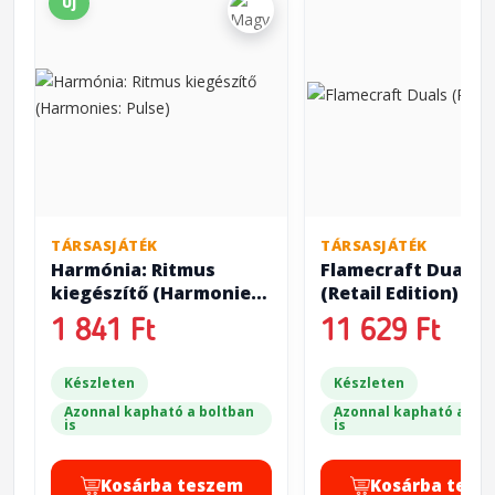
Új
TÁRSASJÁTÉK
TÁRSASJÁTÉK
Harmónia: Ritmus
Flamecraft Duals
kiegészítő (Harmonies:
(Retail Edition)
Pulse)
1 841 Ft
11 629 Ft
Készleten
Készleten
Azonnal kapható a boltban
Azonnal kapható a bol
is
is
Kosárba teszem
Kosárba tesz