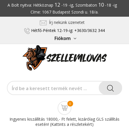
12
10
A Bolt nyitva: Hétköznap
-19 -ig, Szombaton
-18 -ig
Címe: 1067 Budapest Szondi u. 18/a.
Írj nekünk üzenetet
Hétfő-Péntek 12-19-ig: +3630/3632 344
Fiókom
0
Ingyenes kiszállítás 18000,- Ft felett, kizárólag GLS szállítás
esetén! (Kattints a részletekért)