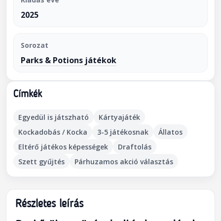
2025
Sorozat
Parks & Potions játékok
Címkék
Egyedül is játszható
Kártyajáték
Kockadobás / Kocka
3-5 játékosnak
Állatos
Eltérő játékos képességek
Draftolás
Szett gyűjtés
Párhuzamos akció választás
Részletes leírás