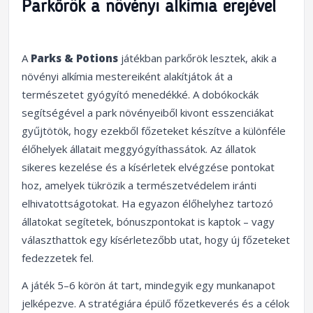
Parkőrök a növényi alkímia erejével
A
Parks & Potions
játékban parkőrök lesztek, akik a
növényi alkímia mestereiként alakítjátok át a
természetet gyógyító menedékké. A dobókockák
segítségével a park növényeiből kivont esszenciákat
gyűjtötök, hogy ezekből főzeteket készítve a különféle
élőhelyek állatait meggyógyíthassátok. Az állatok
sikeres kezelése és a kísérletek elvégzése pontokat
hoz, amelyek tükrözik a természetvédelem iránti
elhivatottságotokat. Ha egyazon élőhelyhez tartozó
állatokat segítetek, bónuszpontokat is kaptok – vagy
választhattok egy kísérletezőbb utat, hogy új főzeteket
fedezzetek fel.
A játék 5–6 körön át tart, mindegyik egy munkanapot
jelképezve. A stratégiára épülő főzetkeverés és a célok