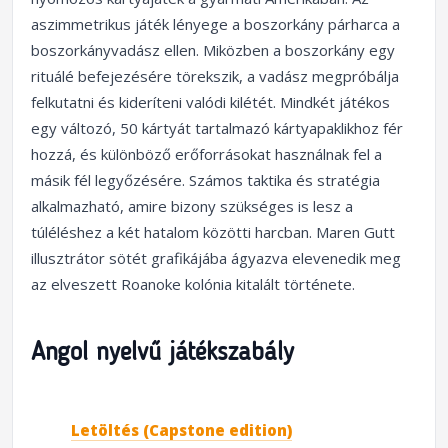
aszimmetrikus játék lényege a boszorkány párharca a
boszorkányvadász ellen. Miközben a boszorkány egy
rituálé befejezésére törekszik, a vadász megpróbálja
felkutatni és kideríteni valódi kilétét. Mindkét játékos
egy változó, 50 kártyát tartalmazó kártyapaklikhoz fér
hozzá, és különböző erőforrásokat használnak fel a
másik fél legyőzésére. Számos taktika és stratégia
alkalmazható, amire bizony szükséges is lesz a
túléléshez a két hatalom közötti harcban. Maren Gutt
illusztrátor sötét grafikájába ágyazva elevenedik meg
az elveszett Roanoke kolónia kitalált története.
Angol nyelvű játékszabály
Letöltés (Capstone edition)