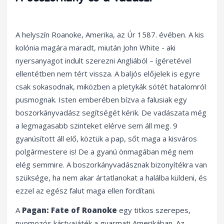
A helyszín Roanoke, Amerika, az Úr 1587. évében. A kis
kolónia magára maradt, miután John White - aki
nyersanyagot indult szerezni Angliából – ígéretével
ellentétben nem tért vissza. A baljós előjelek is egyre
csak sokasodnak, miközben a pletykák sötét hatalomról
pusmognak. Isten emberében bízva a falusiak egy
boszorkányvadász segítségét kérik. De vadászata még
a legmagasabb szinteket elérve sem áll meg. 9
gyanúsított áll elő, köztük a pap, sőt maga a kisváros
polgármestere is! De a gyanú önmagában még nem
elég semmire. A boszorkányvadásznak bizonyítékra van
szüksége, ha nem akar ártatlanokat a halálba küldeni, és
ezzel az egész falut maga ellen fordítani.
A
Pagan: Fate of Roanoke
egy titkos szerepes,
nyomozós kártyajáték a gyarmati Amerikában. Az