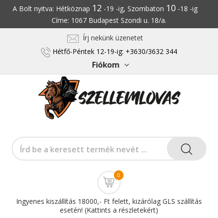
12
10
A Bolt nyitva: Hétköznap
-19 -ig, Szombaton
-18 -ig
Címe: 1067 Budapest Szondi u. 18/a.
Írj nekünk üzenetet
Hétfő-Péntek 12-19-ig: +3630/3632 344
Fiókom
0
Ingyenes kiszállítás 18000,- Ft felett, kizárólag GLS szállítás
esetén! (Kattints a részletekért)