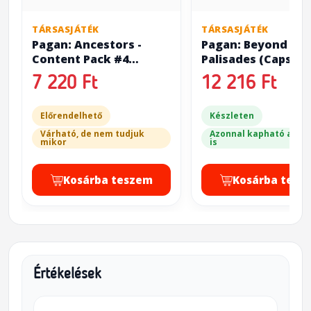
TÁRSASJÁTÉK
TÁRSASJÁTÉK
Pagan: Ancestors -
Pagan: Beyond the
Content Pack #4
Palisades (Capsto
(Capstone Edition)
Edition)
7 220 Ft
12 216 Ft
Előrendelhető
Készleten
Várható, de nem tudjuk
Azonnal kapható a bol
mikor
is
Kosárba teszem
Kosárba tesz
Értékelések