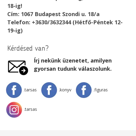
18-ig!
Cím: 1067 Budapest Szondi u. 18/a
Telefon: +3630/3632344 (Hétfő-Péntek 12-
19-ig)
Kérdésed van?
Írj nekünk üzenetet, amilyen
gyorsan tudunk válaszolunk.
.tarsas
.konyv
.figuras
.tarsas