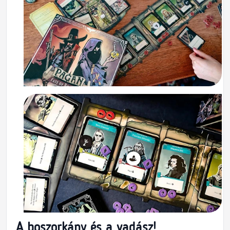
A boszorkány és a vadász!