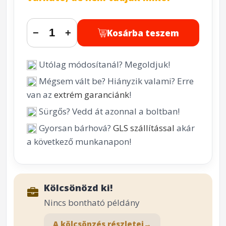
Kosárba teszem
−
+
Utólag módosítanál? Megoldjuk!
Mégsem vált be? Hiányzik valami? Erre
van az
extrém garanciánk
!
Sürgős? Vedd át azonnal a boltban!
Gyorsan bárhová?
GLS szállítással
akár
a következő munkanapon!
Kölcsönözd ki!
Nincs bontható példány
A kölcsönzés részletei
→