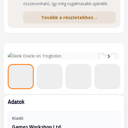
összevonható, így még rugalmasabb ajándék.
Tovább a részletekhez
→
⌕
›
Adatok
Kiadó
Games Workshop Ltd.