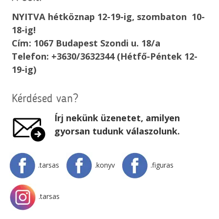
NYITVA hétköznap 12-19-ig, szombaton 10-
18-ig!
Cím: 1067 Budapest Szondi u. 18/a
Telefon: +3630/3632344 (Hétfő-Péntek 12-
19-ig)
Kérdésed van?
Írj nekünk üzenetet, amilyen
gyorsan tudunk válaszolunk.
.tarsas
.konyv
.figuras
.tarsas