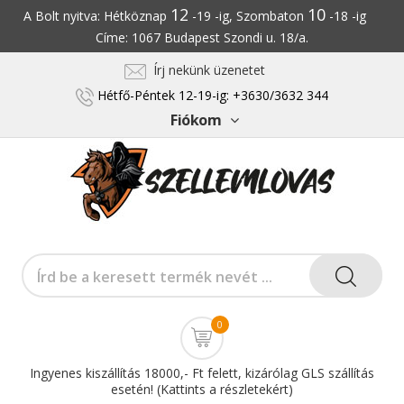
12
10
A Bolt nyitva: Hétköznap
-19 -ig, Szombaton
-18 -ig
Címe: 1067 Budapest Szondi u. 18/a.
Írj nekünk üzenetet
Hétfő-Péntek 12-19-ig: +3630/3632 344
Fiókom
0
Ingyenes kiszállítás 18000,- Ft felett, kizárólag GLS szállítás
esetén! (Kattints a részletekért)