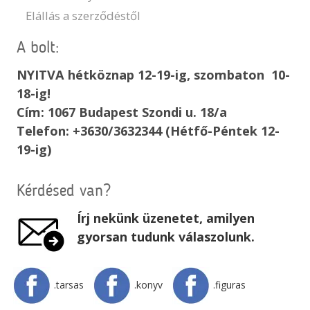
Elállás a szerződéstől
A bolt:
NYITVA hétköznap 12-19-ig, szombaton 10-
18-ig!
Cím: 1067 Budapest Szondi u. 18/a
Telefon: +3630/3632344 (Hétfő-Péntek 12-
19-ig)
Kérdésed van?
Írj nekünk üzenetet, amilyen
gyorsan tudunk válaszolunk.
.tarsas
.konyv
.figuras