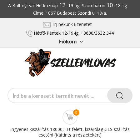
12
10
A Bolt nyitva: Hétköznap
-19 -ig, Szombaton
-18 -ig
Címe: 1067 Budapest Szondi u. 18/a.
Írj nekünk üzenetet
Hétfő-Péntek 12-19-ig: +3630/3632 344
Fiókom
0
Ingyenes kiszállítás 18000,- Ft felett, kizárólag GLS szállítás
esetén! (Kattints a részletekért)