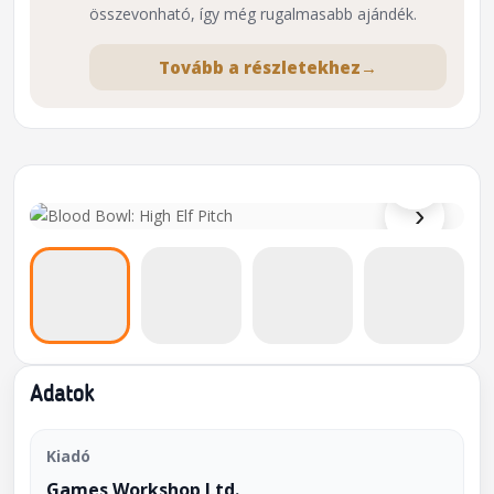
összevonható, így még rugalmasabb ajándék.
Tovább a részletekhez
→
⌕
›
Adatok
Kiadó
Games Workshop Ltd.