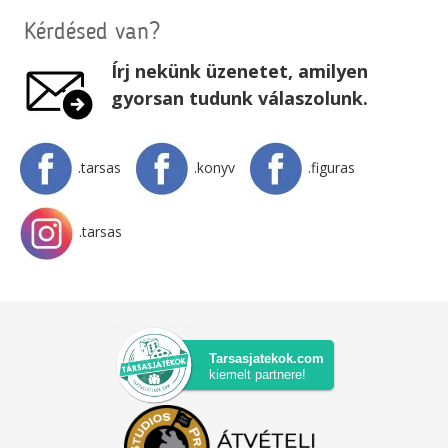
Kérdésed van?
Írj nekünk üzenetet, amilyen
gyorsan tudunk válaszolunk.
.tarsas
.konyv
.figuras
.tarsas
Tarsasjatekok.com
kiemelt partnere!