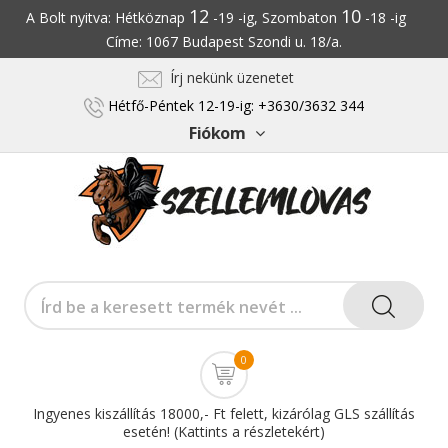
12
10
A Bolt nyitva: Hétköznap
-19 -ig, Szombaton
-18 -ig
Címe: 1067 Budapest Szondi u. 18/a.
Írj nekünk üzenetet
Hétfő-Péntek 12-19-ig: +3630/3632 344
Fiókom
0
Ingyenes kiszállítás 18000,- Ft felett, kizárólag GLS szállítás
esetén! (Kattints a részletekért)