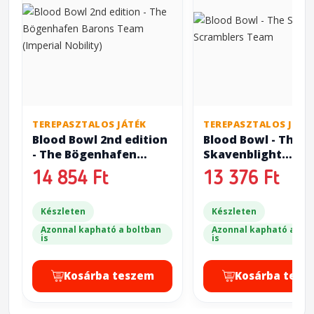
TEREPASZTALOS JÁTÉK
TEREPASZTALOS JÁTÉ
Blood Bowl 2nd edition
Blood Bowl - The
- The Bögenhafen
Skavenblight
Barons Team (Imperial
Scramblers Team
14 854 Ft
13 376 Ft
Nobility)
Készleten
Készleten
Azonnal kapható a boltban
Azonnal kapható a bol
is
is
Kosárba teszem
Kosárba tesz