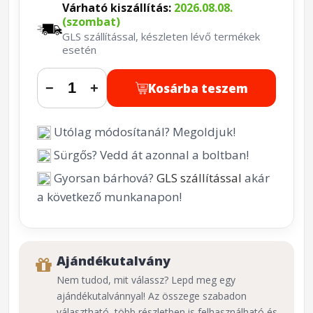
Várható kiszállítás:
2026.08.08.
(szombat)
GLS szállítással, készleten lévő termékek
esetén
Kosárba teszem
−
+
Utólag módosítanál? Megoldjuk!
Sürgős? Vedd át azonnal a boltban!
Gyorsan bárhová?
GLS szállítással
akár
a következő munkanapon!
Ajándékutalvány
Nem tudod, mit válassz? Lepd meg egy
ajándékutalvánnyal! Az összege szabadon
választható, több részletben is felhasználható és