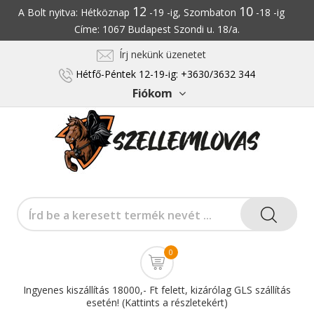
12
10
A Bolt nyitva: Hétköznap
-19 -ig, Szombaton
-18 -ig
Címe: 1067 Budapest Szondi u. 18/a.
Írj nekünk üzenetet
Hétfő-Péntek 12-19-ig: +3630/3632 344
Fiókom
0
Ingyenes kiszállítás 18000,- Ft felett, kizárólag GLS szállítás
esetén! (Kattints a részletekért)