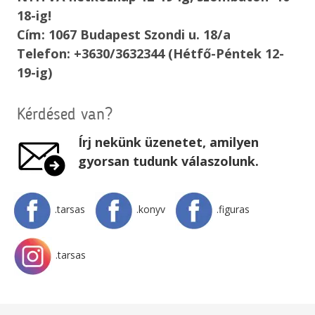
18-ig!
Cím: 1067 Budapest Szondi u. 18/a
Telefon: +3630/3632344 (Hétfő-Péntek 12-
19-ig)
Kérdésed van?
Írj nekünk üzenetet, amilyen
gyorsan tudunk válaszolunk.
.tarsas
.konyv
.figuras
.tarsas