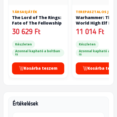
TÁRSASJÁTÉK
TEREPASZTALOS JÁTÉ
The Lord of The Rings:
Warhammer: The 
Fate of The Fellowship
World High Elf Rea
High Elf Lords
30 629 Ft
11 014 Ft
Készleten
Készleten
Azonnal kapható a boltban
Azonnal kapható a bol
is
is
Kosárba teszem
Kosárba tesz
Értékelések