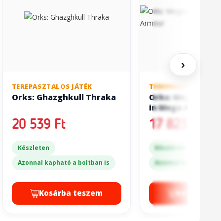
›
TEREPASZTALOS JÁTÉK
TEREPASZTALOS JÁT
Orks: Ghazghkull Thraka
Orks: Meganobz/
in Mega Armour
20 539 Ft
17 823 Ft
Készleten
Készleten
Azonnal kapható a boltban is
Azonnal kapható a bo
Kosárba teszem
Kosárba t