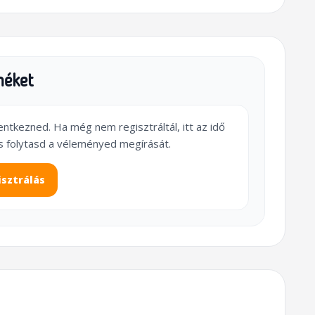
méket
lentkezned. Ha még nem regisztráltál, itt az idő
s folytasd a véleményed megírását.
isztrálás