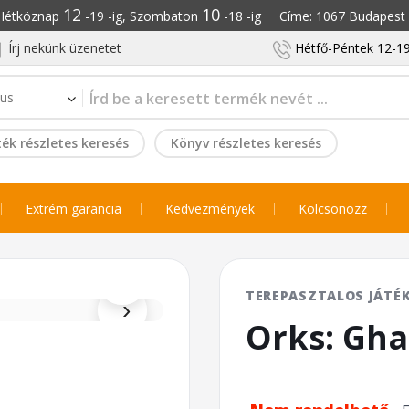
12
10
: Hétköznap
-19 -ig, Szombaton
-18 -ig Címe: 1067 Budapest S
Írj nekünk üzenetet
Hétfő-Péntek 12-19
ék részletes keresés
Könyv részletes keresés
Extrém garancia
Kedvezmények
Kölcsönözz
⌕
TEREPASZTALOS JÁTÉ
›
Orks: Gha