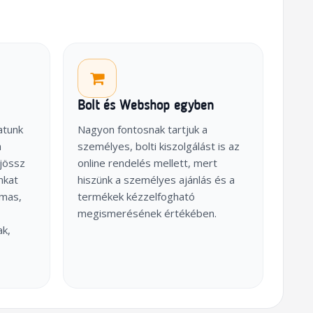
Bolt és Webshop egyben
atunk
Nagyon fontosnak tartjuk a
a
személyes, bolti kiszolgálást is az
jössz
online rendelés mellett, mert
nkat
hiszünk a személyes ajánlás és a
lmas,
termékek kézzelfogható
megismerésének értékében.
ak,