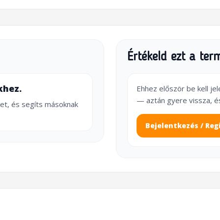
Értékeld ezt a ter
khez.
Ehhez először be kell je
— aztán gyere vissza, é
et, és segíts másoknak
Bejelentkezés / Reg