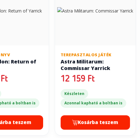
ÖNYV
TEREPASZTALOS JÁTÉK
on: Return of
Astra Militarum:
Commissar Yarrick
Ft
12 159 Ft
Készleten
pható a boltban is
Azonnal kapható a boltban is
árba teszem
Kosárba teszem