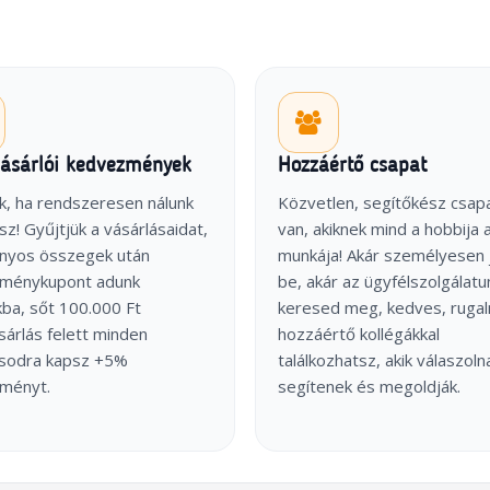
vásárlói kedvezmények
Hozzáértő csapat
k, ha rendszeresen nálunk
Közvetlen, segítőkész csap
sz! Gyűjtjük a vásárlásaidat,
van, akiknek mind a hobbija 
onyos összegek után
munkája! Akár személyesen 
ménykupont adunk
be, akár az ügyfélszolgálatu
ba, sőt 100.000 Ft
keresed meg, kedves, ruga
árlás felett minden
hozzáértő kollégákkal
ásodra kapsz +5%
találkozhatsz, akik válaszoln
ményt.
segítenek és megoldják.