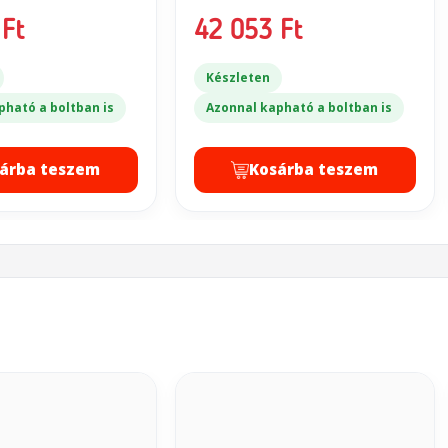
Ft
42 053 Ft
Készleten
pható a boltban is
Azonnal kapható a boltban is
árba teszem
Kosárba teszem