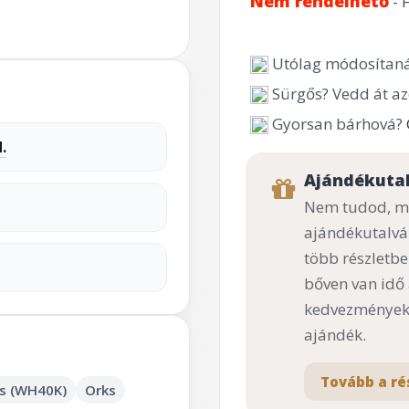
Nem rendelhető
- 
Utólag módosítaná
Sürgős? Vedd át az
Gyorsan bárhová?
.
Ajándékuta
Nem tudod, mi
ajándékutalvá
több részletbe
bőven van idő
kedvezményekk
ajándék.
Tovább a ré
s (WH40K)
Orks