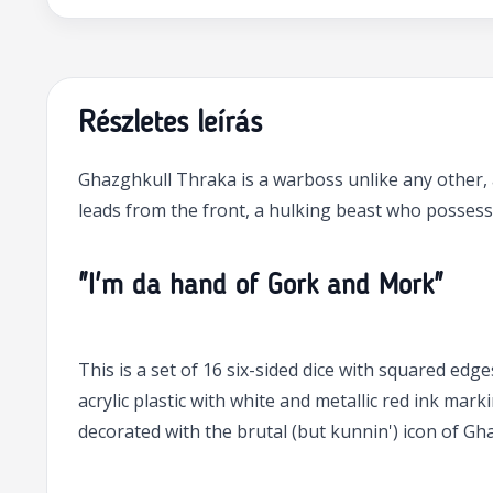
Részletes leírás
Ghazghkull Thraka is a warboss unlike any other, a
leads from the front, a hulking beast who possess
"I'm da hand of Gork and Mork"
This is a set of 16 six-sided dice with squared e
acrylic plastic with white and metallic red ink mar
decorated with the brutal (but kunnin') icon of Gh