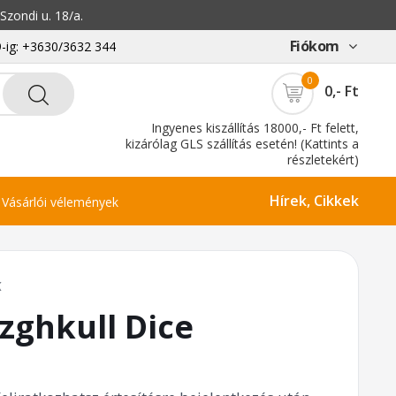
zondi u. 18/a.
Fiókom
-ig: +3630/3632 344
0
0,- Ft
Ingyenes kiszállítás 18000,- Ft felett,
kizárólag GLS szállítás esetén! (Kattints a
részletekért)
Hírek, Cikkek
Vásárlói vélemények
K
zghkull Dice