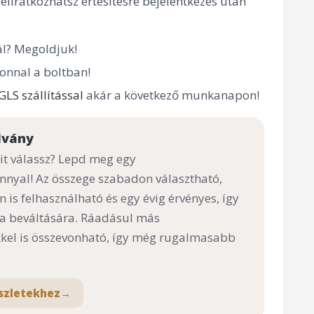
Feliratkozhatsz értesítésre bejelentkezés után
l? Megoldjuk!
onnal a boltban!
GLS szállítással
akár a következő munkanapon!
lvány
t válassz? Lepd meg egy
nnyal! Az összege szabadon választható,
n is felhasználható és egy évig érvényes, így
 a beváltására. Ráadásul más
el is összevonható, így még rugalmasabb
szletekhez
→