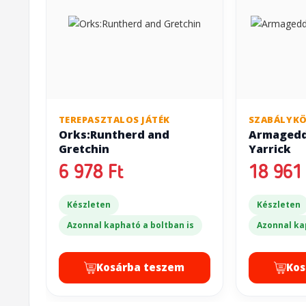
TEREPASZTALOS JÁTÉK
SZABÁLYK
Orks:Runtherd and
Armagedd
Gretchin
Yarrick
6 978 Ft
18 961 
Készleten
Készleten
Azonnal kapható a boltban is
Azonnal ka
Kosárba teszem
Kos