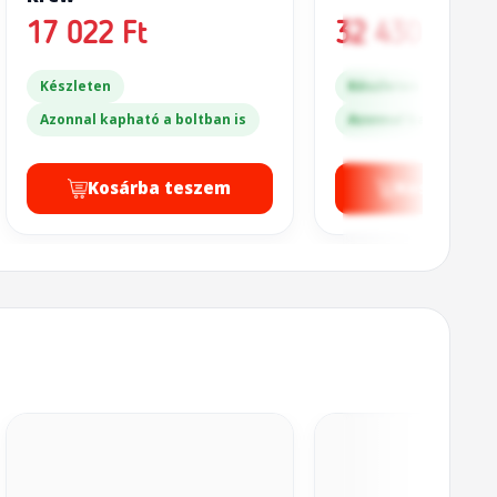
17 022 Ft
32 430 Ft
Készleten
Készleten
Azonnal kapható a boltban is
Azonnal kapható a bo
Kosárba teszem
Kosárba t