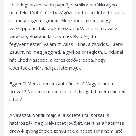
Lolth leghatalmasabb papnője. Amikor a pókkirálynő
nem felel többé, életbevágóan fontos küldetést bíznak
rá, mely vagy megmenti Menzoberranzant, vagy
végképp pusztulásra kárhoztatja. Vele tart a ravasz
varázsló, Pharaun Mizzrym és Ryld Argith
fegyvermester, valamint Valas Hune, a zsoldos, Faeryl
Zauvirr, no meg Jeggred, a gyilkos draegloth. Elindulnak
hát Ched Nasadba, a kereskedővárosba, hogy
kiderítsék, miért hallgat istennőjük.
Egyedül Menzoberranzant büntetik? Vagy minden
drow-t? Netán nem csupán Lolth hallgat, hanem minden
isten?
A válaszok döntik majd el a sötételf faj sorsát, s
határozzák meg Mélysötét jövőjét. Mert ha a hatalmas
drow-k gyöngének bizonyulnak, a napot soha nem látó