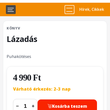
Hírek, Cikkek
KÖNYV
Lázadás
Puhakötéses
4 990 Ft
Várható érkezés: 2-3 nap
Kosárba teszem
−
+