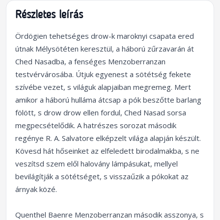
Részletes leírás
Ördögien tehetséges drow-k maroknyi csapata ered
útnak Mélysötéten keresztül, a háború zűrzavarán át
Ched Nasadba, a fenséges Menzoberranzan
testvérvárosába. Útjuk egyenest a sötétség fekete
szívébe vezet, s világuk alapjaiban megremeg. Mert
amikor a háború hulláma átcsap a pók beszőtte barlang
fölött, s drow drow ellen fordul, Ched Nasad sorsa
megpecsételődik. A hatrészes sorozat második
regénye R. A. Salvatore elképzelt világa alapján készült.
Kövesd hát hőseinket az elfeledett birodalmakba, s ne
veszítsd szem elől halovány lámpásukat, mellyel
bevilágítják a sötétséget, s visszaűzik a pókokat az
árnyak közé.
Quenthel Baenre Menzoberranzan második asszonya, s