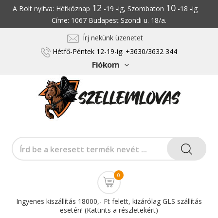
12
10
A Bolt nyitva: Hétköznap
-19 -ig, Szombaton
-18 -ig
Címe: 1067 Budapest Szondi u. 18/a.
Írj nekünk üzenetet
Hétfő-Péntek 12-19-ig: +3630/3632 344
Fiókom
0
Ingyenes kiszállítás 18000,- Ft felett, kizárólag GLS szállítás
esetén! (Kattints a részletekért)