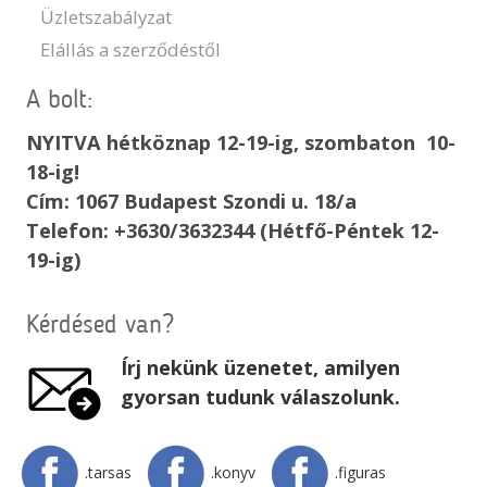
Üzletszabályzat
Elállás a szerződéstől
A bolt:
NYITVA hétköznap 12-19-ig, szombaton 10-
18-ig!
Cím: 1067 Budapest Szondi u. 18/a
Telefon: +3630/3632344 (Hétfő-Péntek 12-
19-ig)
Kérdésed van?
Írj nekünk üzenetet, amilyen
gyorsan tudunk válaszolunk.
.tarsas
.konyv
.figuras