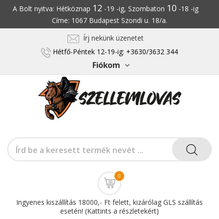
12
10
A Bolt nyitva: Hétköznap
-19 -ig, Szombaton
-18 -ig
Címe: 1067 Budapest Szondi u. 18/a.
Írj nekünk üzenetet
Hétfő-Péntek 12-19-ig: +3630/3632 344
Fiókom
0
Ingyenes kiszállítás 18000,- Ft felett, kizárólag GLS szállítás
esetén! (Kattints a részletekért)