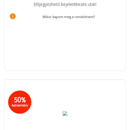
Előjegyezhető bejelentkezés után
i
Mikor kapom meg a rendelésem?
50%
kedvezmény