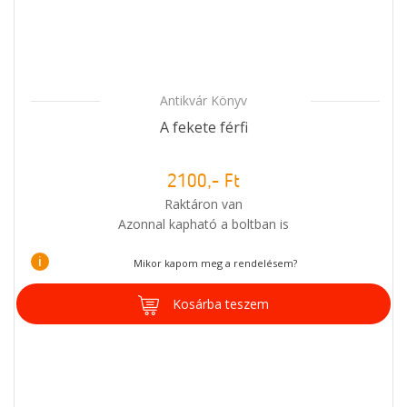
Antikvár Könyv
A fekete férfi
2100,- Ft
Raktáron van
Azonnal kapható a boltban is
i
Mikor kapom meg a rendelésem?
Kosárba teszem