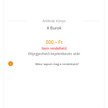
Antikvár Könyv
A Burok
800,- Ft
Nem rendelhető
Előjegyezhető bejelentkezés után
i
Mikor kapom meg a rendelésem?