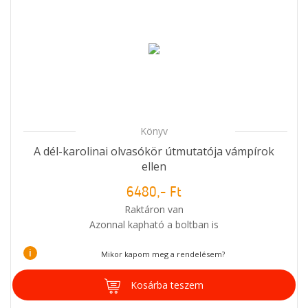
Könyv
A dél-karolinai olvasókör útmutatója vámpírok
ellen
6480,- Ft
Raktáron van
Azonnal kapható a boltban is
i
Mikor kapom meg a rendelésem?
Kosárba teszem