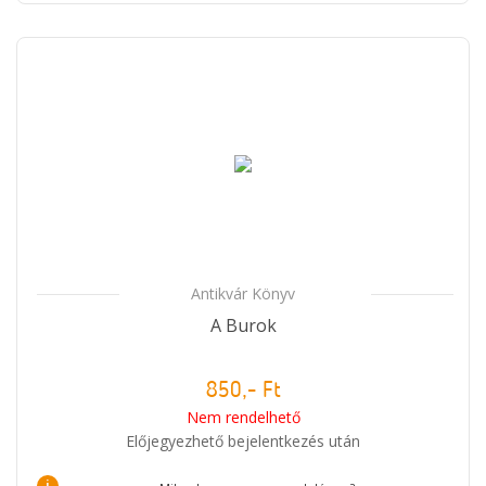
Antikvár Könyv
A Burok
850,- Ft
Nem rendelhető
Előjegyezhető bejelentkezés után
i