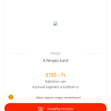
Könyv
A fényes kard
8780,- Ft
Raktáron van
Azonnal kapható a boltban is
i
Mikor kapom meg a rendelésem?
Kosárba teszem