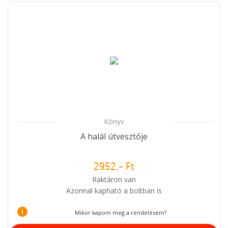
Könyv
A halál útvesztője
2952,- Ft
Raktáron van
Azonnal kapható a boltban is
i
Mikor kapom meg a rendelésem?