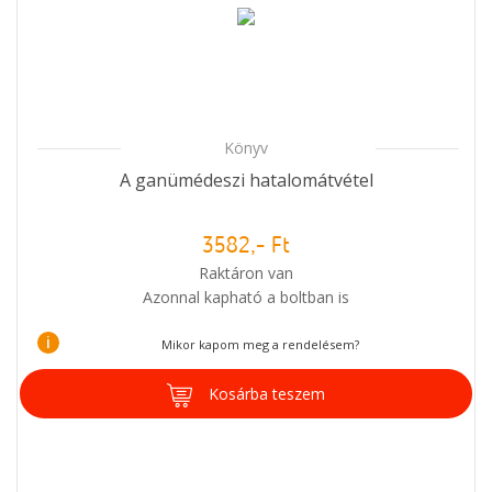
Könyv
A ganümédeszi hatalomátvétel
3582,- Ft
Raktáron van
Azonnal kapható a boltban is
i
Mikor kapom meg a rendelésem?
Kosárba teszem