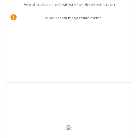
Feliratkozhatsz értesítésre bejelentkezés után
i
Mikor kapom meg a rendelésem?