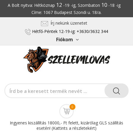
12
10
A Bolt nyitva: Hétköznap
-19 -ig, Szombaton
-18 -ig
Címe: 1067 Budapest Szondi u. 18/a.
Írj nekünk üzenetet
Hétfő-Péntek 12-19-ig: +3630/3632 344
Fiókom
0
Ingyenes kiszállítás 18000,- Ft felett, kizárólag GLS szállítás
esetén! (Kattints a részletekért)