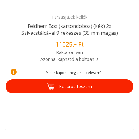
Társasjáték kellék
Feldherr Box (kartondoboz) (kék) 2x
Szivacstálcával 9 rekeszes (35 mm magas)
11025,- Ft
Raktáron van
Azonnal kapható a boltban is
i
Mikor kapom meg a rendelésem?
Kosárba teszem