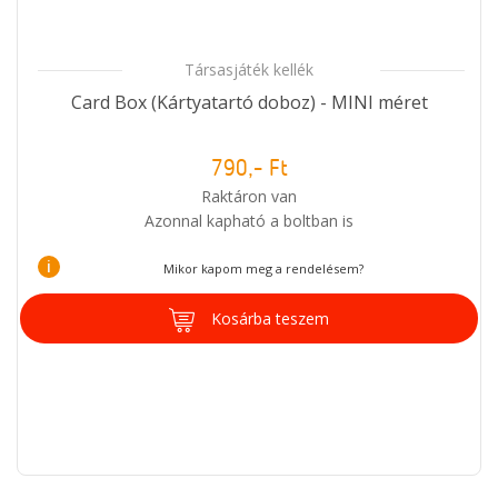
Társasjáték kellék
Card Box (Kártyatartó doboz) - MINI méret
790,- Ft
Raktáron van
Azonnal kapható a boltban is
i
Mikor kapom meg a rendelésem?
Kosárba teszem