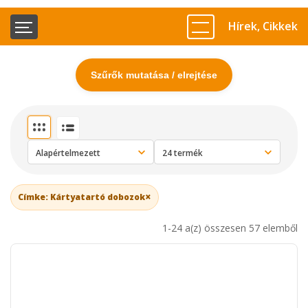
Hírek, Cikkek
Szűrők mutatása / elrejtése
×
Címke: Kártyatartó dobozok
1-24 a(z) összesen 57 elemből