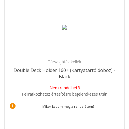
Társasjáték kellék
Double Deck Holder 160+ (Kártyatartó doboz) -
Black
Nem rendelhető
Feliratkozhatsz értesítésre bejelentkezés után
i
Mikor kapom meg a rendelésem?