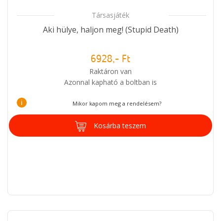
Társasjáték
Aki hülye, haljon meg! (Stupid Death)
6928,- Ft
Raktáron van
Azonnal kapható a boltban is
i
Mikor kapom meg a rendelésem?
Kosárba teszem