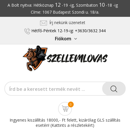
12
10
A Bolt nyitva: Hétköznap
-19 -ig, Szombaton
-18 -ig
Címe: 1067 Budapest Szondi u. 18/a.
Írj nekünk üzenetet
Hétfő-Péntek 12-19-ig: +3630/3632 344
Fiókom
0
Ingyenes kiszállítás 18000,- Ft felett, kizárólag GLS szállítás
esetén! (Kattints a részletekért)