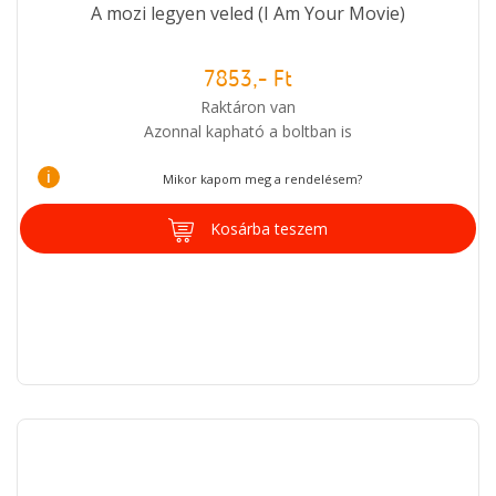
A mozi legyen veled (I Am Your Movie)
7853,- Ft
Raktáron van
Azonnal kapható a boltban is
i
Mikor kapom meg a rendelésem?
Kosárba teszem