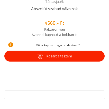
Társasjáték
Abszolút szabad válaszok
4566,- Ft
Raktáron van
Azonnal kapható a boltban is
i
Mikor kapom meg a rendelésem?
Kosárba teszem