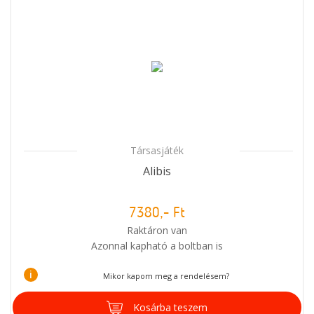
Társasjáték
Alibis
7380,- Ft
Raktáron van
Azonnal kapható a boltban is
i
Mikor kapom meg a rendelésem?
Kosárba teszem