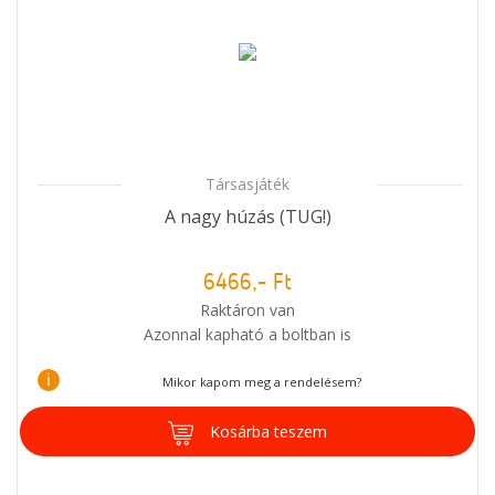
Társasjáték
A nagy húzás (TUG!)
6466,- Ft
Raktáron van
Azonnal kapható a boltban is
i
Mikor kapom meg a rendelésem?
Kosárba teszem