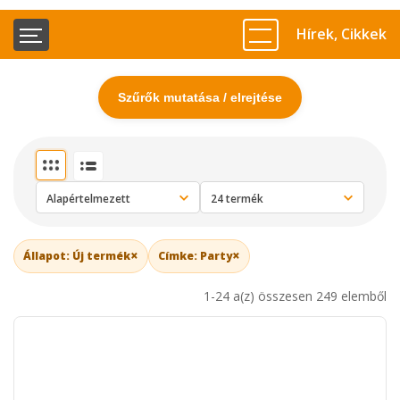
Hírek, Cikkek
Szűrők mutatása / elrejtése
×
×
Állapot: Új termék
Címke: Party
1-24 a(z) összesen 249 elemből