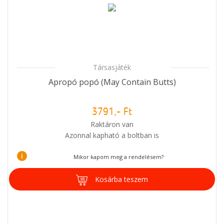
Társasjáték
Apropó popó (May Contain Butts)
3791,- Ft
Raktáron van
Azonnal kapható a boltban is
i
Mikor kapom meg a rendelésem?
Kosárba teszem