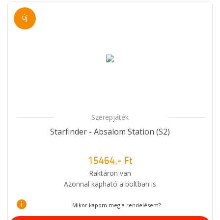
Új
Szerepjáték
Starfinder - Absalom Station (S2)
15464,- Ft
Raktáron van
Azonnal kapható a boltban is
i
Mikor kapom meg a rendelésem?