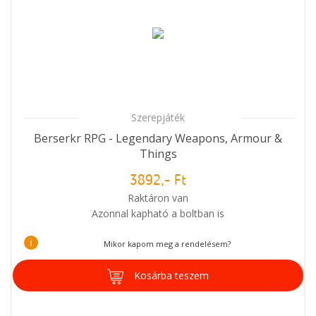
Szerepjáték
Berserkr RPG - Legendary Weapons, Armour &
Things
3892,- Ft
Raktáron van
Azonnal kapható a boltban is
i
Mikor kapom meg a rendelésem?
Kosárba teszem