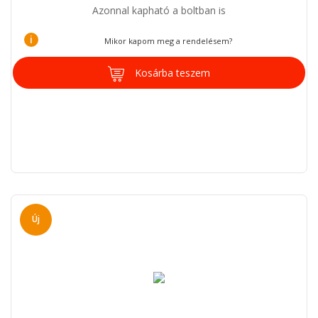
Azonnal kapható a boltban is
i
Mikor kapom meg a rendelésem?
Kosárba teszem
Új