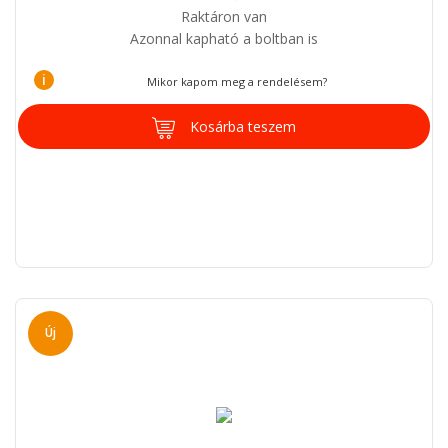
Raktáron van
Azonnal kapható a boltban is
i
Mikor kapom meg a rendelésem?
Kosárba teszem
Új