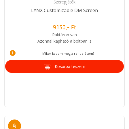
Szerepjáték
LYNX Customizable DM Screen
9130,- Ft
Raktáron van
Azonnal kapható a boltban is
i
Mikor kapom meg a rendelésem?
Kosárba teszem
Új