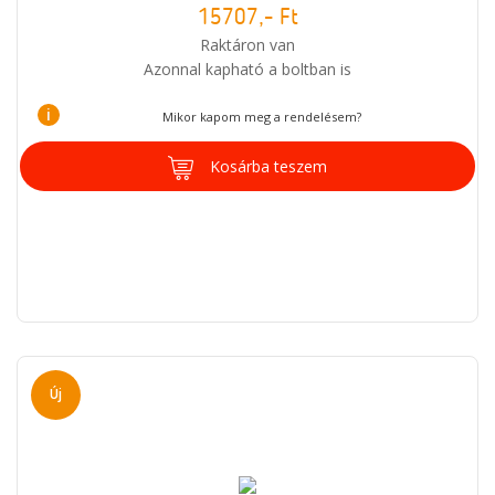
15707,- Ft
Raktáron van
Azonnal kapható a boltban is
i
Mikor kapom meg a rendelésem?
Kosárba teszem
Új