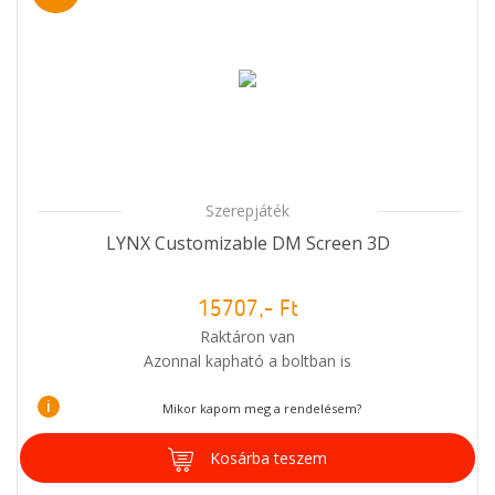
Szerepjáték
LYNX Customizable DM Screen 3D
15707,- Ft
Raktáron van
Azonnal kapható a boltban is
i
Mikor kapom meg a rendelésem?
Kosárba teszem