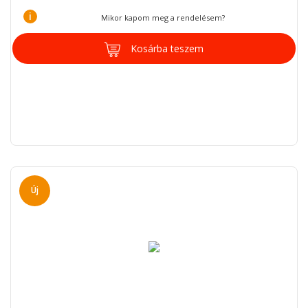
i
Mikor kapom meg a rendelésem?
Kosárba teszem
Új