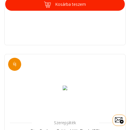
Kosárba teszem
Új
Szerepjáték