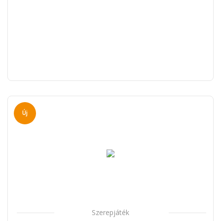
Új
Szerepjáték