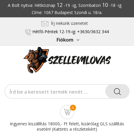
12
10
A Bolt nyitva: Hétköznap
-19 -ig, Szombaton
-18 -ig
Címe: 1067 Budapest Szondi u. 18/a.
Írj nekünk üzenetet
Hétfő-Péntek 12-19-ig: +3630/3632 344
Fiókom
0
Ingyenes kiszállítás 18000,- Ft felett, kizárólag GLS szállítás
esetén! (Kattints a részletekért)