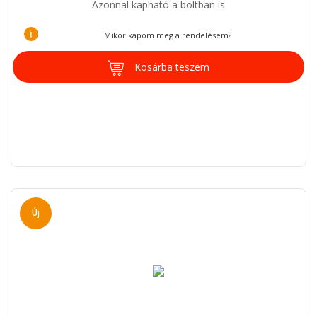
Azonnal kapható a boltban is
i
Mikor kapom meg a rendelésem?
Kosárba teszem
Új