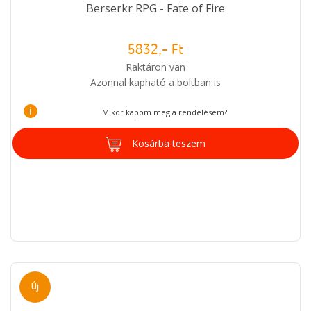
Berserkr RPG - Fate of Fire
5832,- Ft
Raktáron van
Azonnal kapható a boltban is
i
Mikor kapom meg a rendelésem?
Kosárba teszem
Új