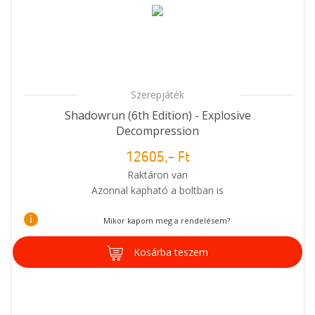
Szerepjáték
Shadowrun (6th Edition) - Explosive
Decompression
12605,- Ft
Raktáron van
Azonnal kapható a boltban is
i
Mikor kapom meg a rendelésem?
Kosárba teszem