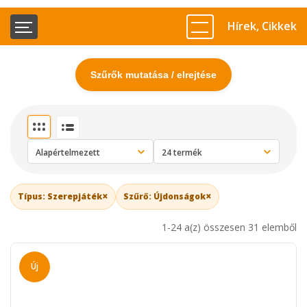
Hírek, Cikkek
Szűrők mutatása / elrejtése
×
×
Típus: Szerepjáték
Szűrő: Újdonságok
1-24 a(z) összesen 31 elemből
Új