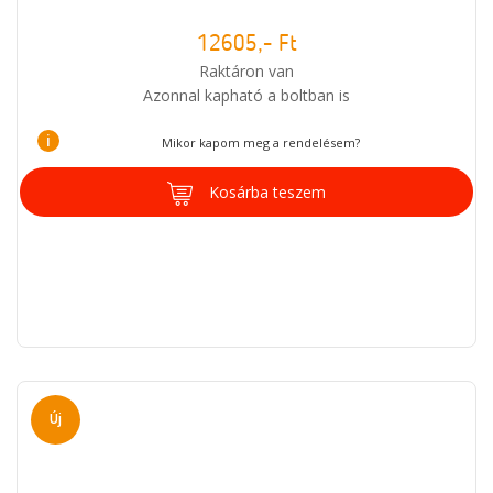
12605,- Ft
Raktáron van
Azonnal kapható a boltban is
i
Mikor kapom meg a rendelésem?
Kosárba teszem
Új