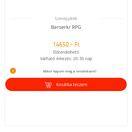
Szerepjáték
Berserkr RPG
14650,- Ft
Előrendelhető
Várható érkezés: 20-30 nap
i
Mikor kapom meg a rendelésem?
Kosárba teszem