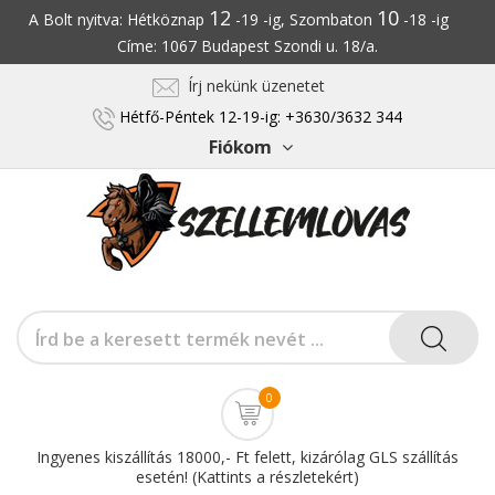
12
10
A Bolt nyitva: Hétköznap
-19 -ig, Szombaton
-18 -ig
Címe: 1067 Budapest Szondi u. 18/a.
Írj nekünk üzenetet
Hétfő-Péntek 12-19-ig: +3630/3632 344
Fiókom
0
Ingyenes kiszállítás 18000,- Ft felett, kizárólag GLS szállítás
esetén! (Kattints a részletekért)