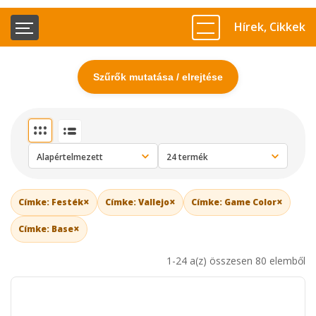
Hírek, Cikkek
Szűrők mutatása / elrejtése
×
×
×
Címke: Festék
Címke: Vallejo
Címke: Game Color
×
Címke: Base
1-24 a(z) összesen 80 elemből