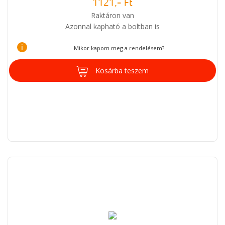
1121,- Ft
Raktáron van
Azonnal kapható a boltban is
i
Mikor kapom meg a rendelésem?
Kosárba teszem