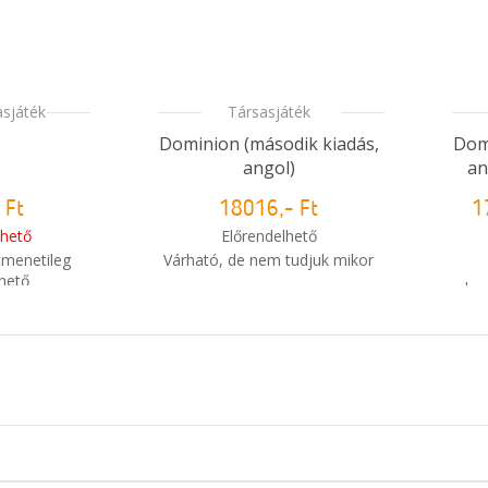
asjáték
Társasjáték
Dominion (második kiadás,
Dom
angol)
an
 Ft
18016,- Ft
1
hető
Előrendelhető
tmenetileg
Várható, de nem tudjuk mikor
hető
leg
i
Mikor kapom meg a
m meg a
rendelésem?
sem?
Azo
i