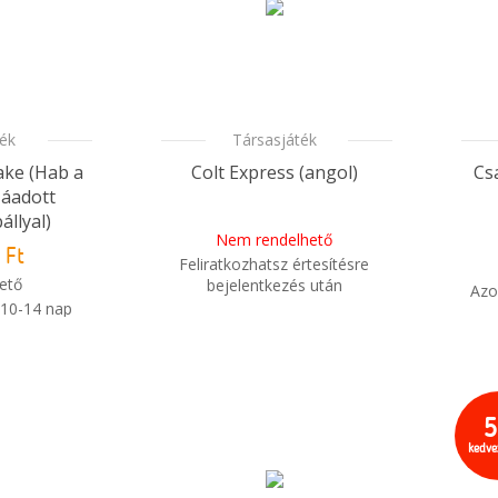
ték
Társasjáték
ake (Hab a
Colt Express (angol)
Csa
záadott
llyal)
Nem rendelhető
 Ft
Feliratkozhatsz értesítésre
ető
bejelentkezés után
Azo
 10-14 nap
i
Mikor kapom meg a
i
m meg a
rendelésem?
sem?
kedv