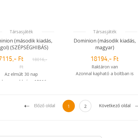
Társasjáték
Társasjáték
inion (második kiadás,
Dominion (második kiadás,
gol)
(SZÉPSÉGHIBÁS)
magyar)
7115,- Ft
18016,-
18194,- Ft
Ft
Raktáron van
Azonnal kapható a boltban is
Az elmúlt 30 nap
alacsonyabb ára: 18016,-
i
Mikor kapom meg a
Ft
rendelésem?
Raktáron van
nnal kapható a boltban is
Előző oldal
Következő oldal
1
2
Mikor kapom meg a
rendelésem?