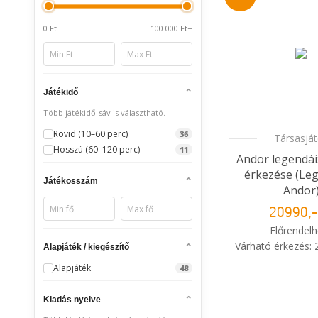
0 Ft
100 000 Ft+
Játékidő
Több játékidő-sáv is választható.
Rövid (10–60 perc)
36
Társasjá
Hosszú (60–120 perc)
11
Andor legendái
érkezése (Le
Játékosszám
Andor
20990,-
Előrendelh
Várható érkezés:
Alapjáték / kiegészítő
Alapjáték
48
i
Mikor kapo
rendelé
Kiadás nyelve