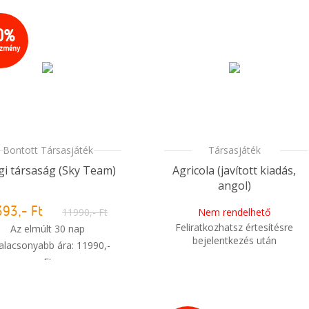
0%
ezmény
Bontott Társasjáték
Társasjáték
égi társaság (Sky Team)
Agricola (javított kiadás,
angol)
393,- Ft
11990,- Ft
Nem rendelhető
Feliratkozhatsz értesítésre
Az elmúlt 30 nap
bejelentkezés után
alacsonyabb ára: 11990,-
Ft
i
Mikor kapom meg a
Nem rendelhető
rendelésem?
kölcsönözve, átmenetileg
nem rendelhető