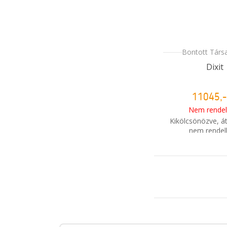
Bontott Társ
Dixit
11045,-
Nem rendel
Kikölcsönözve, á
nem rendel
i
Mikor kapo
rendelé