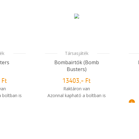
ték
Társasjáték
ters
Bombairtók (Bomb
Busters)
 Ft
13403,- Ft
van
Raktáron van
 boltban is
Azonnal kapható a boltban is
i
i
m meg a
Mikor kapom meg a
sem?
rendelésem?