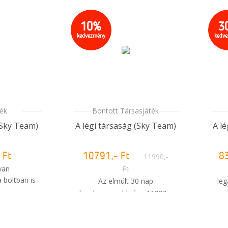
10%
3
kedvezmény
kedv
ték
Bontott Társasjáték
(Sky Team)
A légi társaság (Sky Team)
A l
 Ft
10791,- Ft
11990,-
8
van
Ft
 boltban is
Az elmúlt 30 nap
leg
legalacsonyabb ára: 11990,-
m meg a
Ft
sem?
Ki
Raktáron van