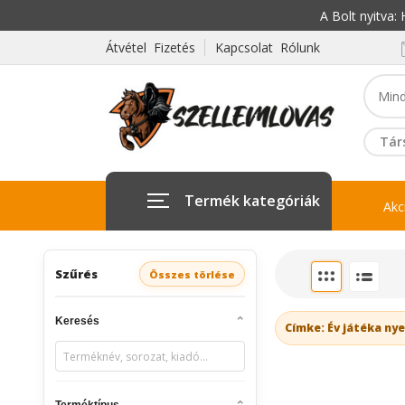
A Bolt nyitva
Átvétel Fizetés
Kapcsolat Rólunk
Tár
Termék kategóriák
Akc
Szűrés
Összes törlése
Keresés
Címke: Év játéka ny
Terméktípus