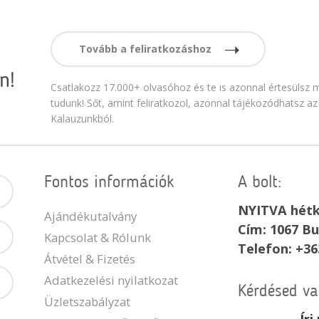
Tovább a feliratkozáshoz
n!
Csatlakozz 17.000+ olvasóhoz és te is azonnal értesülsz m
tudunk! Sőt, amint feliratkozol, azonnal tájékozódhatsz az
Kalauzunkból.
Fontos információk
A bolt:
NYITVA hétk
Ajándékutalvány
Cím: 1067 Bu
Kapcsolat & Rólunk
Telefon: +36
Átvétel & Fizetés
Adatkezelési nyilatkozat
Kérdésed v
Üzletszabályzat