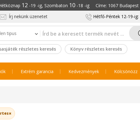
12
10
: Hétköznap
-19 -ig, Szombaton
-18 -ig Címe: 1067 Budapest S
Írj nekünk üzenetet
Hétfő-Péntek 12-19-ig
sasjáték részletes keresés
Könyv részletes keresés
iók
Extrém garancia
Kedvezmények
Kölcsönözz
×
ertes