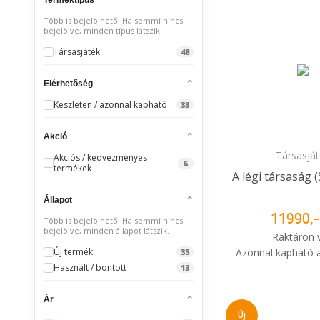
Több is bejelölhető. Ha semmi nincs
bejelölve, minden típus látszik.
Társasjáték
48
Elérhetőség
Készleten / azonnal kapható
33
Akció
Társasjá
Akciós / kedvezményes
6
termékek
A légi társaság 
Állapot
11990,-
Több is bejelölhető. Ha semmi nincs
bejelölve, minden állapot látszik.
Raktáron 
Új termék
Azonnal kapható a
35
Használt / bontott
13
i
Mikor kapo
Ár
rendelé
Új