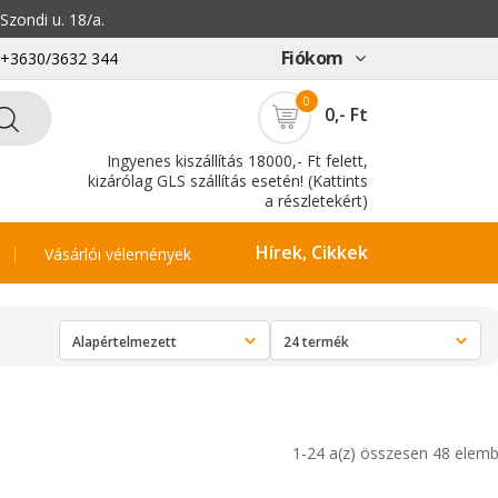
zondi u. 18/a.
Fiókom
: +3630/3632 344
0
0,- Ft
Ingyenes kiszállítás 18000,- Ft felett,
kizárólag GLS szállítás esetén! (Kattints
a részletekért)
Hírek, Cikkek
Vásárlói vélemények
1-24 a(z) összesen 48 elemb