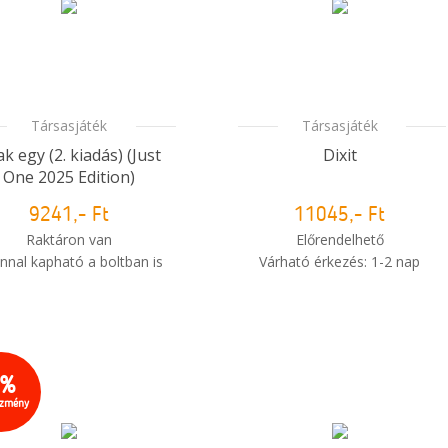
Társasjáték
Társasjáték
k egy (2. kiadás) (Just
Dixit
One 2025 Edition)
9241,- Ft
11045,- Ft
Raktáron van
Előrendelhető
nnal kapható a boltban is
Várható érkezés: 1-2 nap
i
Mikor kapom meg a
Mikor kapom meg a
rendelésem?
rendelésem?
5%
ezmény