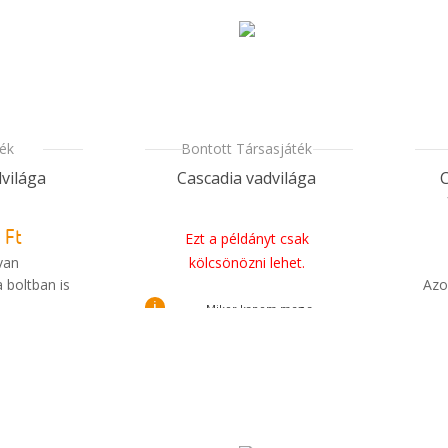
ték
Bontott Társasjáték
világa
Cascadia vadvilága
C
 Ft
Ezt a példányt csak
van
kölcsönözni lehet.
 boltban is
Azo
i
Mikor kapom meg a
i
m meg a
rendelésem?
sem?