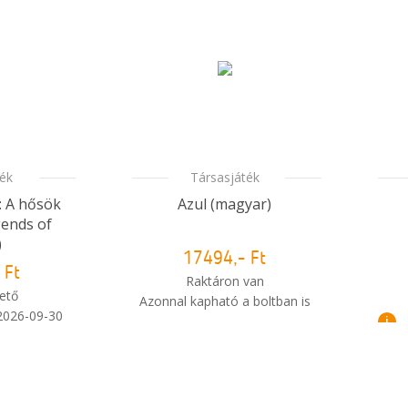
Azonnal kapható a boltban is
i
i
Mikor kapom meg a
rendelésem?
ték
Társasjáték
: A hősök
Azul (magyar)
gends of
)
17494,- Ft
 Ft
Raktáron van
ető
Azonnal kapható a boltban is
 2026-09-30
i
i
Mikor kapom meg a
m meg a
rendelésem?
sem?