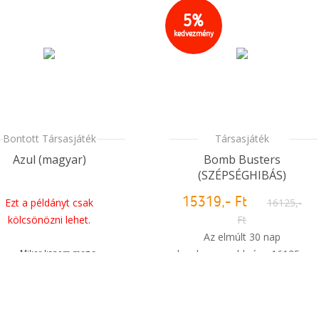
5%
Mikor kapom meg a
kedvezmény
rendelésem?
Bontott Társasjáték
Társasjáték
Azul (magyar)
Bomb Busters
(SZÉPSÉGHIBÁS)
Ezt a példányt csak
15319,- Ft
16125,-
kölcsönözni lehet.
Ft
Az elmúlt 30 nap
Mikor kapom meg a
legalacsonyabb ára: 16125,-
rendelésem?
Ft
Raktáron van
Azonnal kapható a boltban is