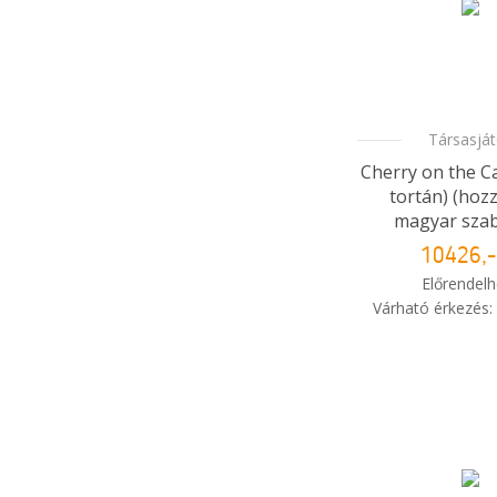
Társasjá
Cherry on the C
tortán) (hoz
magyar szabá
10426,-
Előrendelh
Várható érkezés:
i
Mikor kapo
rendelé