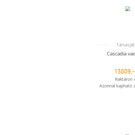
Társasjá
Cascadia vad
13809,-
Raktáron 
Azonnal kapható a
i
Mikor kapo
rendelé