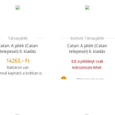
Társasjáték
Bontott Társasjáték
atan: A játék (Catan
Catan: A játék (Catan
telepesei) 6. kiadás
telepesei) 6. kiadás
14263,- Ft
Ezt a példányt csak
Raktáron van
kölcsönözni lehet.
nnal kapható a boltban is
i
Mikor kapom meg a
Mikor kapom meg a
rendelésem?
rendelésem?