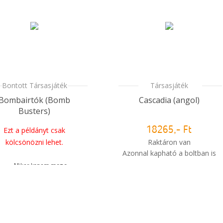
i
Mikor kapom meg a
rendelésem?
Bontott Társasjáték
Társasjáték
Bombairtók (Bomb
Cascadia (angol)
Busters)
Ezt a példányt csak
18265,- Ft
kölcsönözni lehet.
Raktáron van
Azonnal kapható a boltban is
Mikor kapom meg a
i
Mikor kapom meg a
rendelésem?
rendelésem?