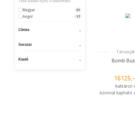
Több kiadási nyelv is választható.
Magyar
31
Angol
17
Címke
Sorozat
Társasjá
Kiadó
Bomb Bus
16125,-
Raktáron 
Azonnal kapható a
i
Mikor kapo
rendelé