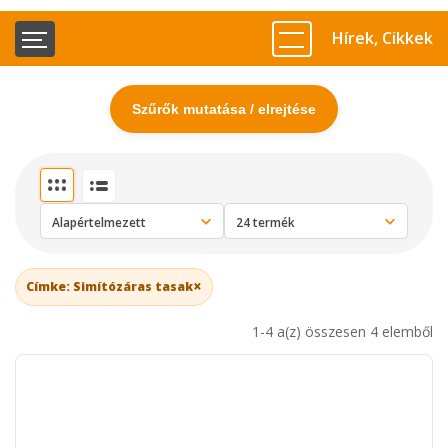
Hírek, Cikkek
Szűrők mutatása / elrejtése
×
Címke: Simítózáras tasak
1-4 a(z) összesen 4 elemből