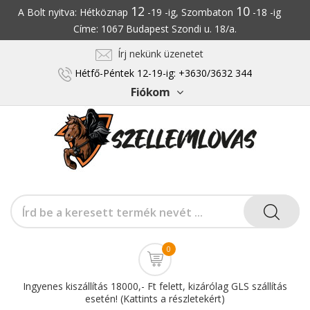
12
10
A Bolt nyitva: Hétköznap
-19 -ig, Szombaton
-18 -ig
Címe: 1067 Budapest Szondi u. 18/a.
Írj nekünk üzenetet
Hétfő-Péntek 12-19-ig: +3630/3632 344
Fiókom
0
Ingyenes kiszállítás 18000,- Ft felett, kizárólag GLS szállítás
esetén! (Kattints a részletekért)