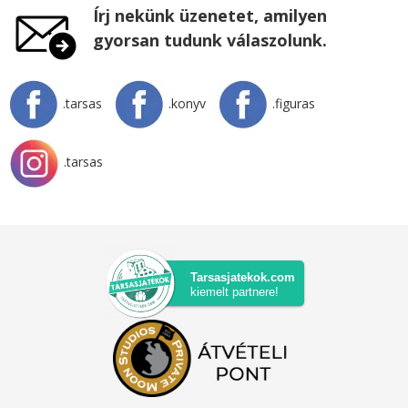
Írj nekünk üzenetet, amilyen
gyorsan tudunk válaszolunk.
.tarsas
.konyv
.figuras
.tarsas
Tarsasjatekok.com
kiemelt partnere!