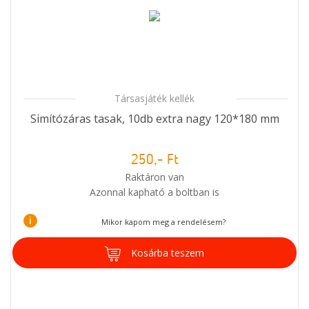
Társasjáték kellék
Simítózáras tasak, 10db extra nagy 120*180 mm
250,- Ft
Raktáron van
Azonnal kapható a boltban is
i
Mikor kapom meg a rendelésem?
Kosárba teszem