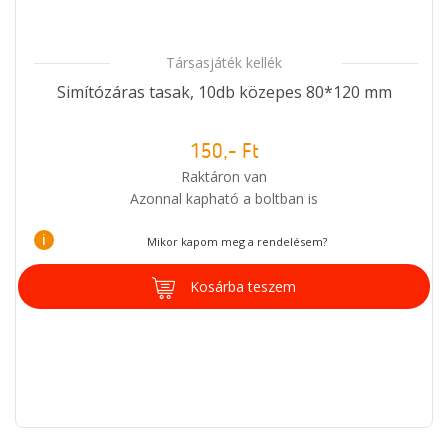
Társasjáték kellék
Simítózáras tasak, 10db közepes 80*120 mm
150,- Ft
Raktáron van
Azonnal kapható a boltban is
i
Mikor kapom meg a rendelésem?
Kosárba teszem