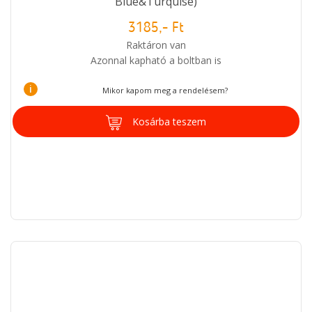
Blue&Turquise)
3185,- Ft
Raktáron van
Azonnal kapható a boltban is
i
Mikor kapom meg a rendelésem?
Kosárba teszem