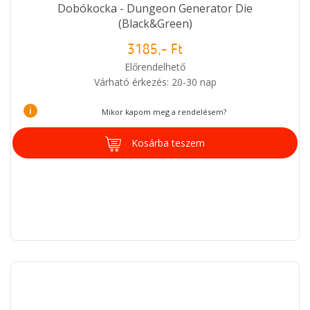
Dobókocka - Dungeon Generator Die
(Black&Green)
3185,- Ft
Előrendelhető
Várható érkezés: 20-30 nap
i
Mikor kapom meg a rendelésem?
Kosárba teszem