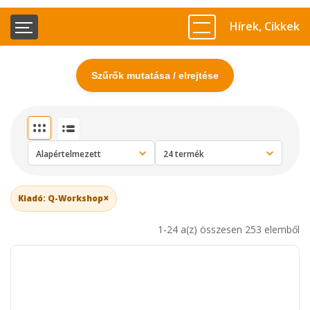
Hírek, Cikkek
Szűrők mutatása / elrejtése
×
Kiadó: Q-Workshop
1-24 a(z) összesen 253 elemből