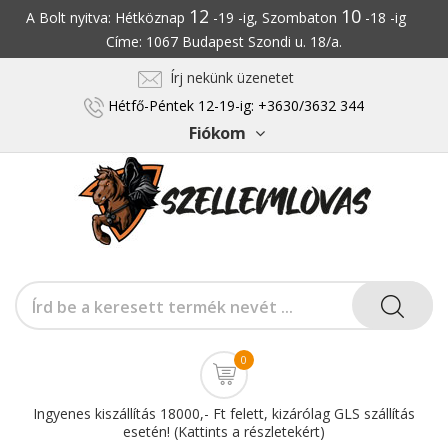
12
10
A Bolt nyitva: Hétköznap
-19 -ig, Szombaton
-18 -ig
Címe: 1067 Budapest Szondi u. 18/a.
Írj nekünk üzenetet
Hétfő-Péntek 12-19-ig: +3630/3632 344
Fiókom
0
Ingyenes kiszállítás 18000,- Ft felett, kizárólag GLS szállítás
esetén! (Kattints a részletekért)