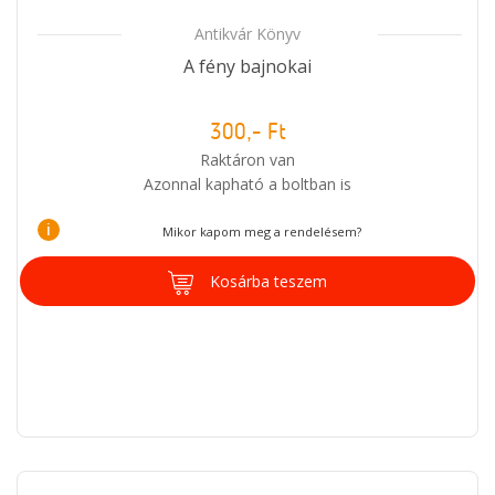
Antikvár Könyv
A fény bajnokai
300,- Ft
Raktáron van
Azonnal kapható a boltban is
i
Mikor kapom meg a rendelésem?
Kosárba teszem