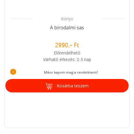
Könyv
A birodalmi sas
2990,- Ft
Előrendelhető
Várható érkezés: 2-3 nap
i
Mikor kapom meg a rendelésem?
Kosárba teszem