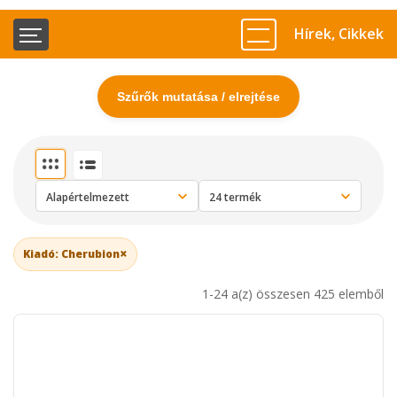
Hírek, Cikkek
Szűrők mutatása / elrejtése
×
Kiadó: Cherubion
1-24 a(z) összesen 425 elemből