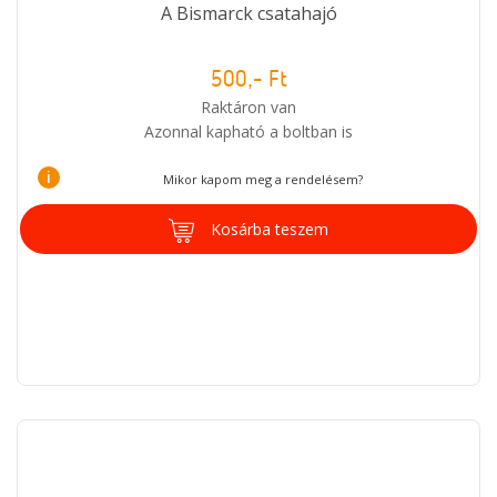
A Bismarck csatahajó
500,- Ft
Raktáron van
Azonnal kapható a boltban is
i
Mikor kapom meg a rendelésem?
Kosárba teszem