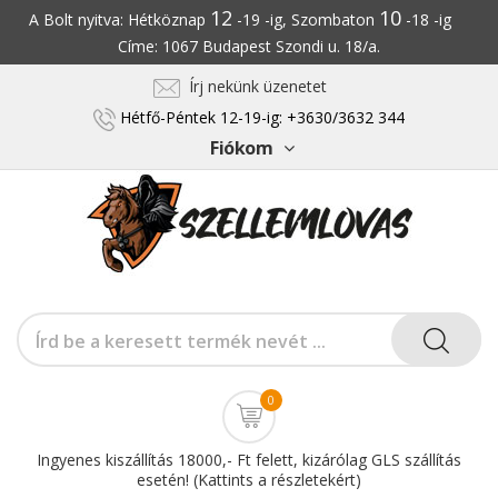
12
10
A Bolt nyitva: Hétköznap
-19 -ig, Szombaton
-18 -ig
Címe: 1067 Budapest Szondi u. 18/a.
Írj nekünk üzenetet
Hétfő-Péntek 12-19-ig: +3630/3632 344
Fiókom
0
Ingyenes kiszállítás 18000,- Ft felett, kizárólag GLS szállítás
esetén! (Kattints a részletekért)